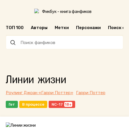
ТОП 100
Авторы
Метки
Персонажи
Поиск ф
Линии жизни
Роулинг Джоан «Гарри Поттер»
Гарри Поттер
Гет
В процессе
NC-17