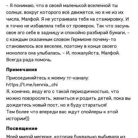
- Я понимаю, что в своей маленькой вселенной ты
солнце, вокруг которого всё движется, но я не из их
числа, Малфой. Я не устраивала тебя на стажировку. И
я точно не избавляла тебя от проверок. Так что засунь
свое эго себе в задницу и спокойно разбирай бумаги, -
с каждым сказанным словом Гермионе почему-то
становилось все веселее, поэтому в конце своего
монолога она улыбалась, - И, пожалуйста, Малфой.
Всегда рада помочь.
Примечания
Присоединяйтесь к моему тг-каналу:
https://t.me/sennia_chi
Я, конечно, веду его с такой периодичностью, что
можно повзрослеть, жениться и родить детей, пока вы
дождетесь новый пост, но я буду стараться!
Тем более что впереди вас ждут спойлеры к этой
истории!))
Посвящение
Моей милой мегерке, которая буквально выбивала из