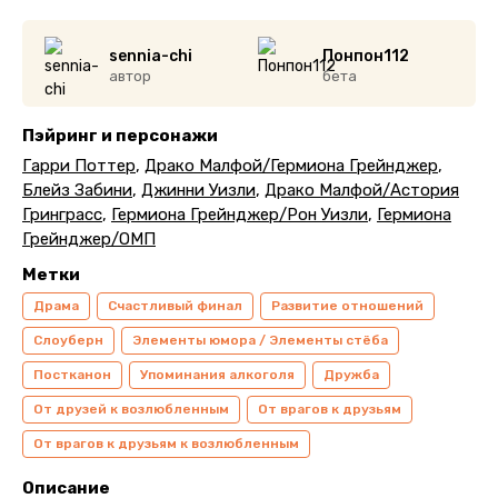
sennia-chi
Понпон112
автор
бета
Пэйринг и персонажи
Гарри Поттер
,
Драко Малфой/Гермиона Грейнджер
,
Блейз Забини
,
Джинни Уизли
,
Драко Малфой/Астория
Гринграсс
,
Гермиона Грейнджер/Рон Уизли
,
Гермиона
Грейнджер/ОМП
Метки
Драма
Счастливый финал
Развитие отношений
Слоуберн
Элементы юмора / Элементы стёба
Постканон
Упоминания алкоголя
Дружба
От друзей к возлюбленным
От врагов к друзьям
От врагов к друзьям к возлюбленным
Описание