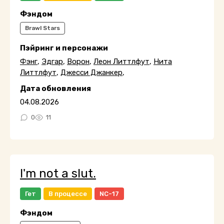
Фэндом
Brawl Stars
Пэйринг и персонажи
Фэнг
,
Эдгар
,
Ворон
,
Леон Литтлфут
,
Нита
Литтлфут
,
Джесси Джанкер
,
Дата обновления
04.08.2026
0
11
I'm not a slut.
Гет
В процессе
NC-17
Фэндом