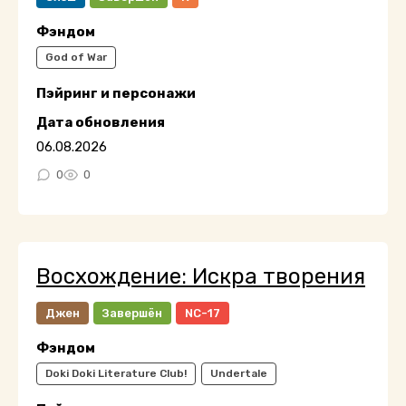
Фэндом
God of War
Пэйринг и персонажи
Дата обновления
06.08.2026
0
0
Восхождение: Искра творения
Джен
Завершён
NC-17
Фэндом
Doki Doki Literature Club!
Undertale