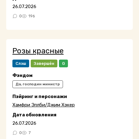
26.07.2026
0
196
Розы красные
Слэш
Завершён
G
Фэндом
Да, господин министр
Пэйринг и персонажи
Хамфри Эплби/Джим Хэкер
Дата обновления
26.07.2026
0
7