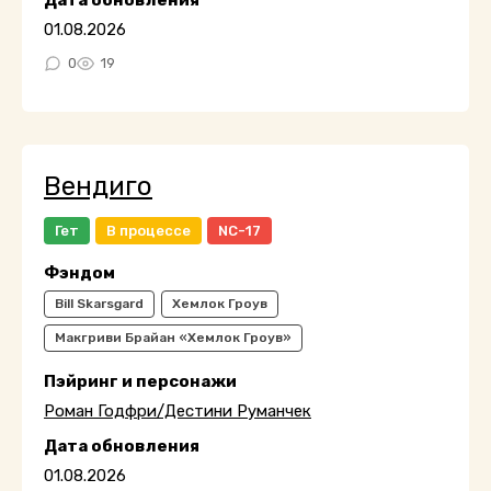
Дата обновления
01.08.2026
0
19
Вендиго
Гет
В процессе
NC-17
Фэндом
Bill Skarsgard
Хемлок Гроув
Макгриви Брайан «Хемлок Гроув»
Пэйринг и персонажи
Роман Годфри/Дестини Руманчек
Дата обновления
01.08.2026