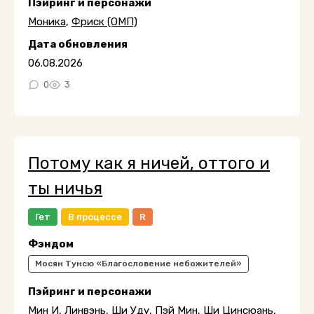
Пэйринг и персонажи
Моника
,
Фриск (ОМП)
Дата обновления
06.08.2026
0
3
Потому как я ничей, оттого и
ты ничья
Гет
В процессе
R
Фэндом
Мосян Тунсю «Благословение небожителей»
Пэйринг и персонажи
Мин И
,
Линвэнь
,
Ши Уду
,
Пэй Мин
,
Ши Цинсюань
,