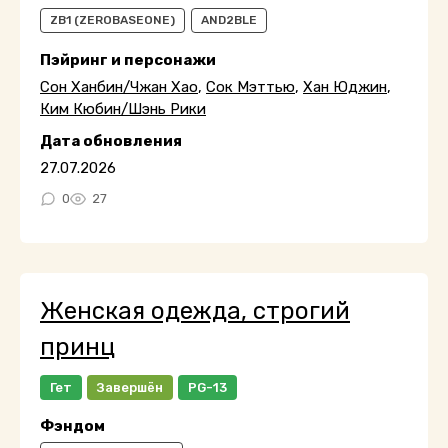
ZB1 (ZEROBASEONE)
AND2BLE
Пэйринг и персонажи
Сон Ханбин/Чжан Хао
,
Сок Мэттью
,
Хан Юджин
,
Ким Кюбин/Шэнь Рики
Дата обновления
27.07.2026
0
27
Женская одежда, строгий
принц
Гет
Завершён
PG-13
Фэндом