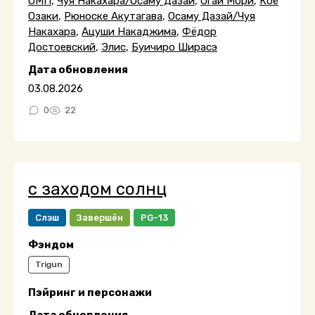
ОМП
,
Чуя Накахара/Осаму Дазай
,
Огай Мори
,
Коё
Озаки
,
Рюноске Акутагава
,
Осаму Дазай/Чуя
Накахара
,
Ацуши Накаджима
,
Фёдор
Достоевский
,
Элис
,
Буичиро Ширасэ
Дата обновления
03.08.2026
0
22
с заходом солнц
Слэш
Завершён
PG-13
Фэндом
Trigun
Пэйринг и персонажи