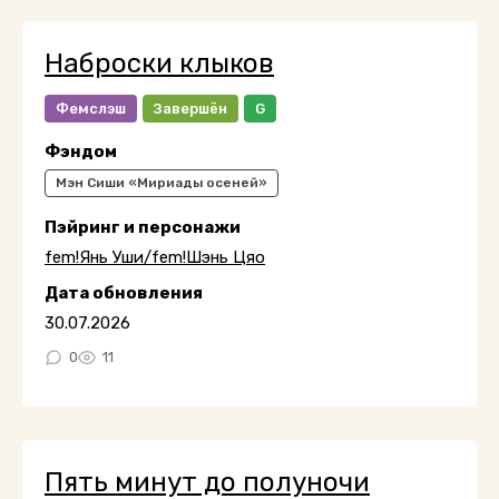
Наброски клыков
Фемслэш
Завершён
G
Фэндом
Мэн Сиши «Мириады осеней»
Пэйринг и персонажи
fem!Янь Уши/fem!Шэнь Цяо
Дата обновления
30.07.2026
0
11
Пять минут до полуночи