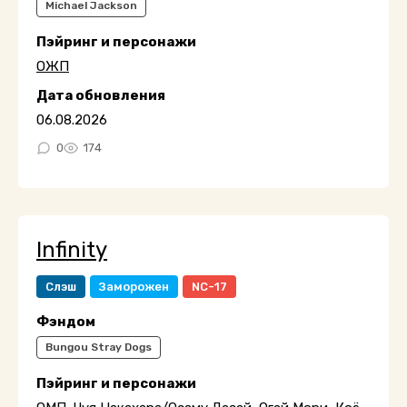
Michael Jackson
Пэйринг и персонажи
ОЖП
Дата обновления
06.08.2026
0
174
Infinity
Слэш
Заморожен
NC-17
Фэндом
Bungou Stray Dogs
Пэйринг и персонажи