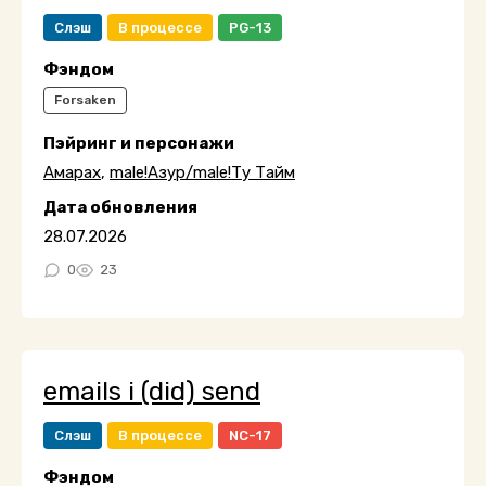
Слэш
В процессе
PG-13
Фэндом
Forsaken
Пэйринг и персонажи
Амарах
,
male!Азур/male!Ту Тайм
Дата обновления
28.07.2026
0
23
emails i (did) send
Слэш
В процессе
NC-17
Фэндом