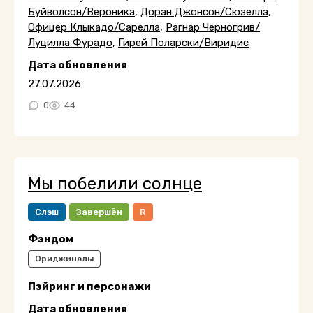
Буйволсон/Вероника
,
Доран Джонсон/Сюзелла
,
Офицер Клыкадо/Сарелла
,
Рагнар Черногрив/
Луцилла Фурадо
,
Гирей Поларски/Виридис
Дата обновления
27.07.2026
0
44
Мы побелили солнце
Слэш
Завершён
R
Фэндом
Ориджиналы
Пэйринг и персонажи
Дата обновления