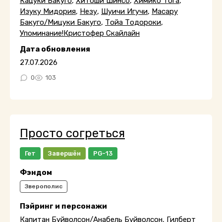
Кацуки Бакуго
,
Хитоши Шинсо
,
Химико Тога
,
Изуку Мидория
,
Незу
,
Шуичи Игучи
,
Масару
Бакуго/Мицуки Бакуго
,
Тойа Тодороки
,
Упоминание!Кристофер Скайлайн
Дата обновления
27.07.2026
0
103
Просто согреться
Гет
Завершён
PG-13
Фэндом
Зверополис
Пэйринг и персонажи
Капитан Буйволсон/Анабель Буйволсон
,
Гилберт