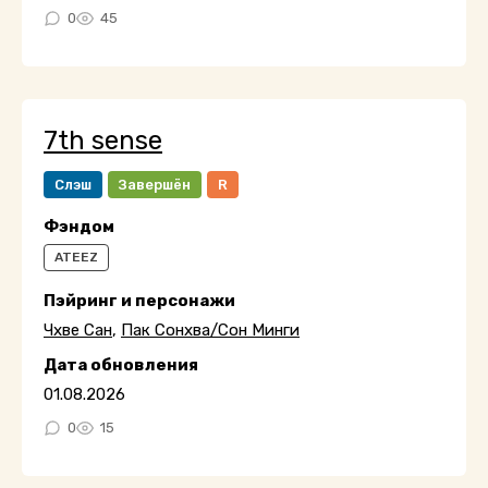
0
45
7th sense
Слэш
Завершён
R
Фэндом
ATEEZ
Пэйринг и персонажи
Чхве Сан
,
Пак Сонхва/Сон Минги
Дата обновления
01.08.2026
0
15