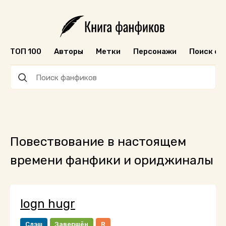
ТОП 100
Авторы
Метки
Персонажи
Поиск ф
Повествование в настоящем
времени фанфики и ориджиналы
logn hugr
Слэш
Завершён
R