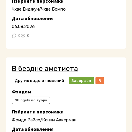
Пэйринг и персонажи
Чхве Ёнджун/Чхве Бомгю
Дата обновления
06.08.2026
0
0
В бездне аметиста
Другие виды отношений
Завершён
R
Фэндом
Shingeki no Kyojin
Пэйринг и персонажи
Фрида Райсс/Кенни Аккерман
Дата обновления