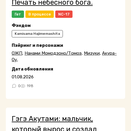
Печать небесного бога.
Гет
В процессе
NC-17
Фэндом
Kamisama Hajimemashita
Пэйринг и персонажи
ОЖП
,
Нанами Момодзоно/Томоэ
,
Мизуки
,
Акура-
Оу
,
Дата обновления
01.08.2026
0
198
Гэгэ Акутами: мальчик,
который вырос и создал