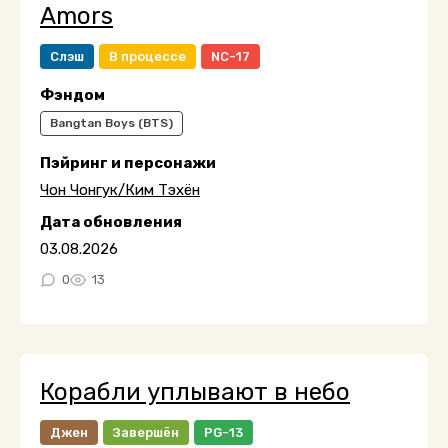
Amors
Слэш
В процессе
NC-17
Фэндом
Bangtan Boys (BTS)
Пэйринг и персонажи
Чон Чонгук/Ким Тэхён
Дата обновления
03.08.2026
0
13
Корабли уплывают в небо
Джен
Завершён
PG-13