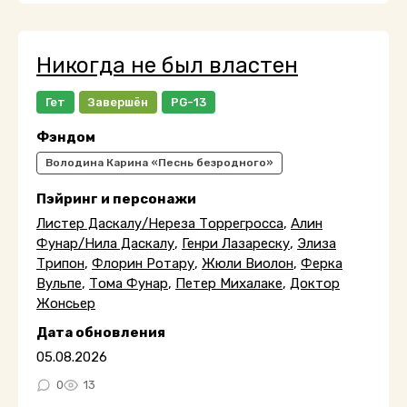
Никогда не был властен
Гет
Завершён
PG-13
Фэндом
Володина Карина «Песнь безродного»
Пэйринг и персонажи
Листер Даскалу/Нереза Торрегросса
,
Алин
Фунар/Нила Даскалу
,
Генри Лазареску
,
Элиза
Трипон
,
Флорин Ротару
,
Жюли Виолон
,
Ферка
Вульпе
,
Тома Фунар
,
Петер Михалаке
,
Доктор
Жонсьер
Дата обновления
05.08.2026
0
13