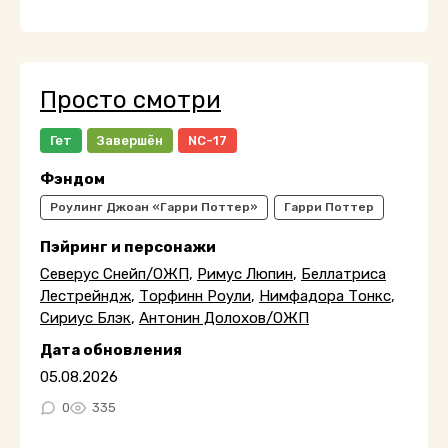
Просто смотри
Гет
Завершён
NC-17
Фэндом
Роулинг Джоан «Гарри Поттер»
Гарри Поттер
Пэйринг и персонажи
Северус Снейп/ОЖП
,
Римус Люпин
,
Беллатриса
Лестрейндж
,
Торфинн Роули
,
Нимфадора Тонкс
,
Сириус Блэк
,
Антонин Долохов/ОЖП
Дата обновления
05.08.2026
0
335