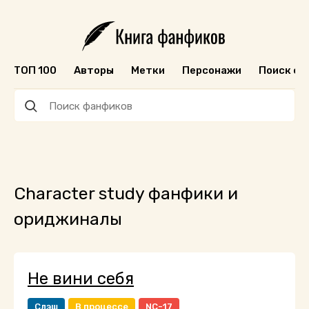
ТОП 100
Авторы
Метки
Персонажи
Поиск ф
Character study фанфики и
ориджиналы
Не вини себя
Слэш
В процессе
NC-17