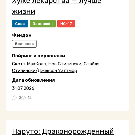
Хуже лекарства — лучше
жизни
Слэш
Завершён
NC-17
Фэндом
Волчонок
Пэйринг и персонажи
Скотт МакКолл
,
Ноа Стилински
,
Стайлз
Стилински/Джексон Уиттмор
Дата обновления
31.07.2026
0
12
Наруто: Драконорожденный