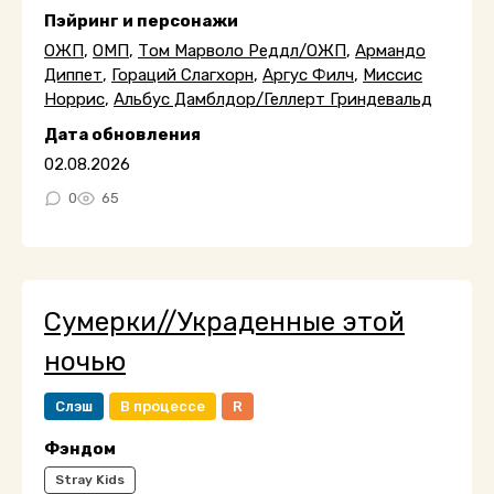
Пэйринг и персонажи
ОЖП
,
ОМП
,
Том Марволо Реддл/ОЖП
,
Армандо
Диппет
,
Гораций Слагхорн
,
Аргус Филч
,
Миссис
Норрис
,
Альбус Дамблдор/Геллерт Гриндевальд
Дата обновления
02.08.2026
0
65
Сумерки//Украденные этой
ночью
Слэш
В процессе
R
Фэндом
Stray Kids