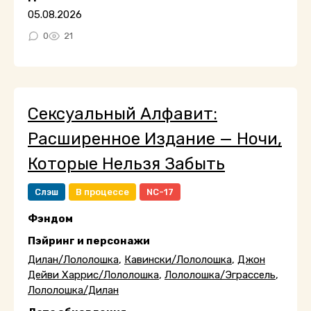
05.08.2026
0
21
Сексуальный Алфавит:
Расширенное Издание — Ночи,
Которые Нельзя Забыть
Слэш
В процессе
NC-17
Фэндом
Пэйринг и персонажи
Дилан/Лололошка
,
Кавински/Лололошка
,
Джон
Дейви Харрис/Лололошка
,
Лололошка/Эграссель
,
Лололошка/Дилан