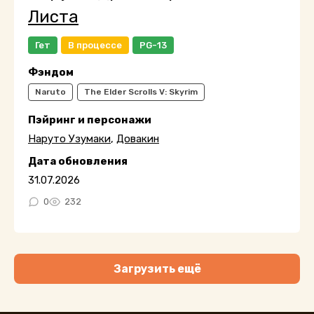
Листа
Гет
В процессе
PG-13
Фэндом
Naruto
The Elder Scrolls V: Skyrim
Пэйринг и персонажи
Наруто Узумаки
,
Довакин
Дата обновления
31.07.2026
0
232
Загрузить ещё