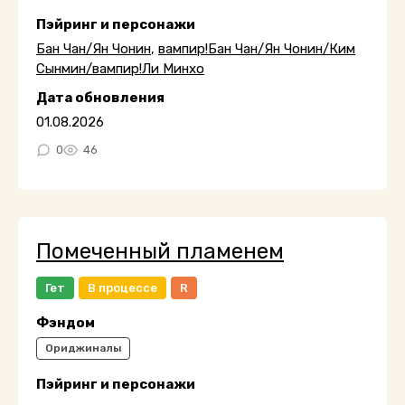
Пэйринг и персонажи
Бан Чан/Ян Чонин
,
вампир!Бан Чан/Ян Чонин/Ким
Сынмин/вампир!Ли Минхо
Дата обновления
01.08.2026
0
46
Помеченный пламенем
Гет
В процессе
R
Фэндом
Ориджиналы
Пэйринг и персонажи