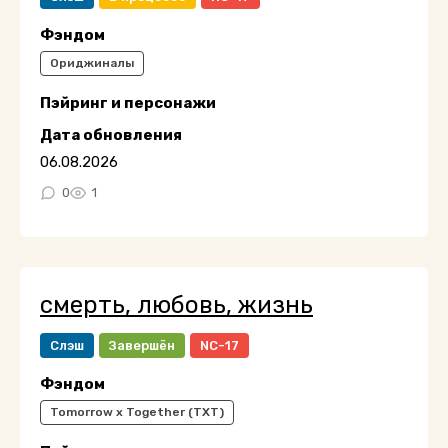
Фэндом
Ориджиналы
Пэйринг и персонажи
Дата обновления
06.08.2026
0
1
смерть, любовь, жизнь
Слэш
Завершён
NC-17
Фэндом
Tomorrow x Together (TXT)