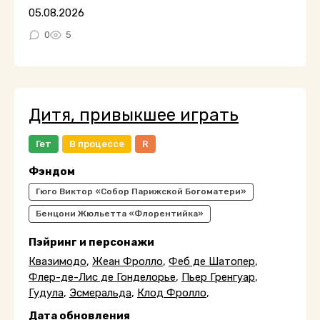
05.08.2026
0
5
Дитя, привыкшее играть
Гет
В процессе
R
Фэндом
Гюго Виктор «Собор Парижской Богоматери»
Бенцони Жюльетта «Флорентийка»
Пэйринг и персонажи
Квазимодо
,
Жеан Фролло
,
Феб де Шатопер
,
Флер-де-Лис де Гонделорье
,
Пьер Гренгуар
,
Гудула
,
Эсмеральда
,
Клод Фролло
,
Дата обновления