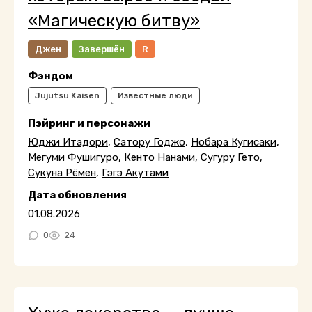
«Магическую битву»
Джен
Завершён
R
Фэндом
Jujutsu Kaisen
Известные люди
Пэйринг и персонажи
Юджи Итадори
,
Сатору Годжо
,
Нобара Кугисаки
,
Мегуми Фушигуро
,
Кенто Нанами
,
Сугуру Гето
,
Сукуна Рёмен
,
Гэгэ Акутами
Дата обновления
01.08.2026
0
24