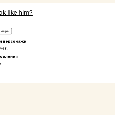
ook like him?
рмеры
 и персонажи
тчет
,
новления
6