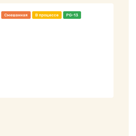
Смешанная
В процессе
PG-13