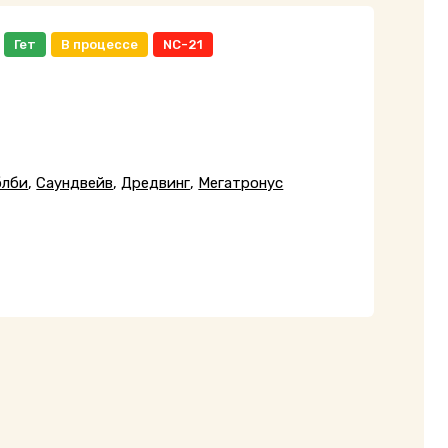
Гет
В процессе
NC-21
блби
,
Саундвейв
,
Дредвинг
,
Мегатронус