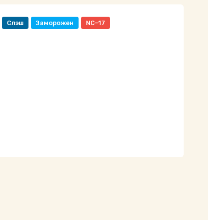
Слэш
Заморожен
NC-17