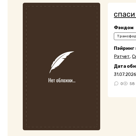
спаси
Фэндом
Трансфо
Пэйринг
Рэтчет
,
С
Дата об
31.07.202
0
58