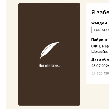
Я заб
Фэндом
Трансфо
Пэйринг
ОЖП
,
Раф
Шоквейв
,
Дата об
23.07.202
0
12