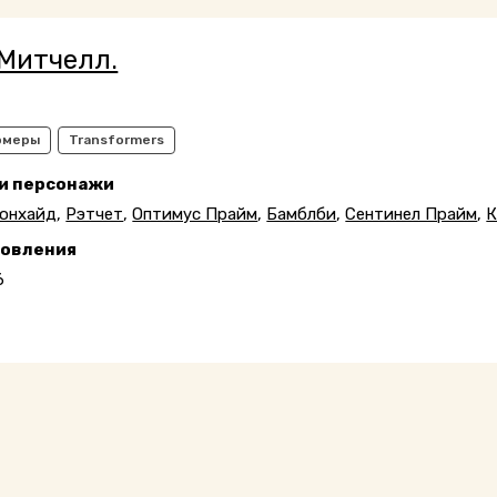
Митчелл.
рмеры
Transformers
 и персонажи
онхайд
,
Рэтчет
,
Оптимус Прайм
,
Бамблби
,
Сентинел Прайм
,
К
новления
6