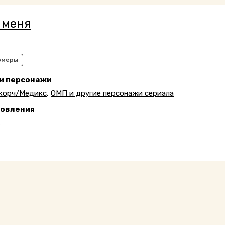
 меня
рмеры
 и персонажи
корч/Медикс
,
ОМП и другие персонажи сериала
новления
6