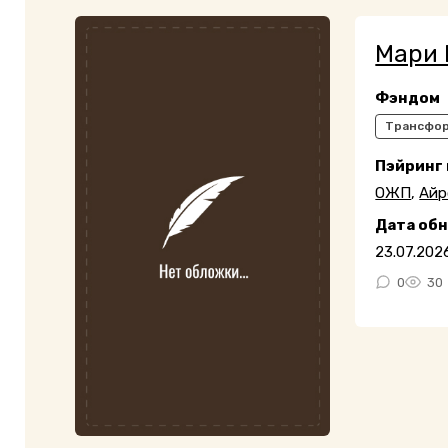
Мари 
Фэндом
Трансфо
Пэйринг
ОЖП
,
Айр
Дата об
23.07.202
0
30