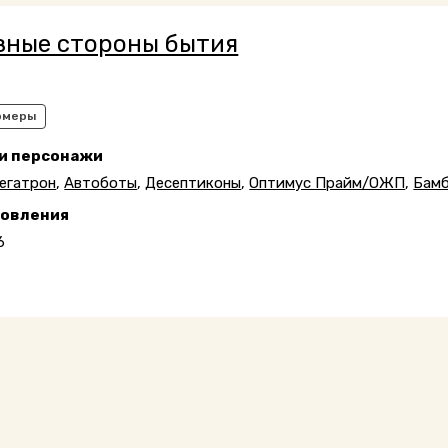
зные стороны бытия
рмеры
 и персонажи
егатрон
,
Автоботы
,
Десептиконы
,
Оптимус Прайм/ОЖП
,
Бам
новления
6