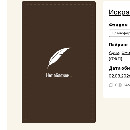
Искра
Фэндом
Трансфо
Пэйринг
Арси
,
Смо
(ОЖП)
Дата об
02.08.202
0
14