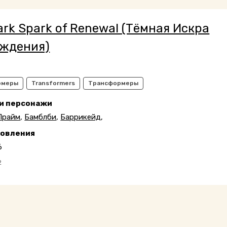
ark Spark of Renewal (Тёмная Искра
ждения)
рмеры
Transformers
Трансформеры
 и персонажи
Прайм
,
Бамблби
,
Баррикейд
,
новления
6
2