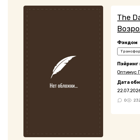
The D
Возро
Фэндом
Трансфо
Пэйринг
Оптимус 
Дата об
22.07.202
0
23