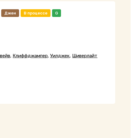
Джен
В процессе
G
вейв
,
Клиффджампер
,
Уилджек
,
Шиверлайт