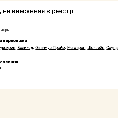
, не внесенная в реестр
рмеры
 и персонажи
укскрин
,
Балкхед
,
Оптимус Прайм
,
Мегатрон
,
Шоквейв
,
Саунд
новления
6
6