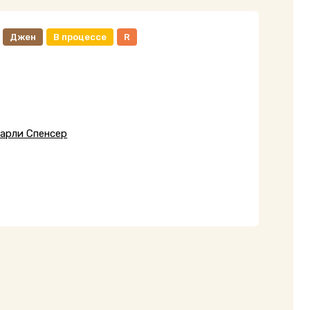
Джен
В процессе
R
арли Спенсер