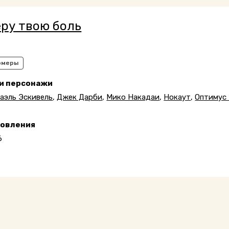
еру твою боль
рмеры
 и персонажи
аэль Эскивель
,
Джек Дарби
,
Мико Накадаи
,
Нокаут
,
Оптимус
новления
6
0