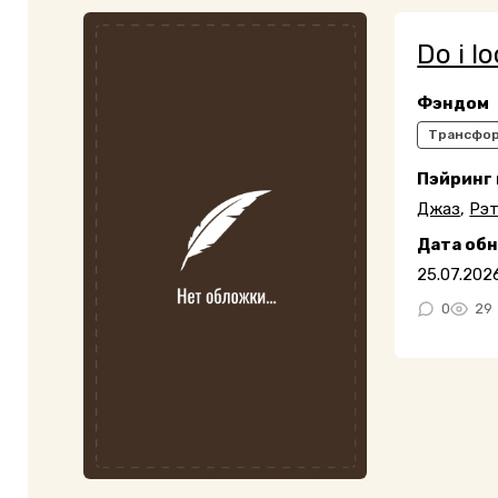
Do i l
Фэндом
Трансфо
Пэйринг
Джаз
,
Рэ
Дата об
25.07.202
0
29