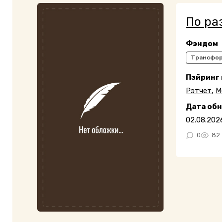
По ра
Фэндом
Трансфо
Пэйринг
Рэтчет
,
М
Дата об
02.08.202
0
82