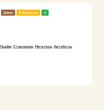
Джен
В процессе
G
 Прайм
,
Старскрим
,
Мегатрон
,
Автоботы
,