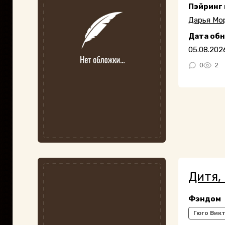
Пэйринг
Дарья Мо
Дата об
05.08.202
0
2
Дитя,
Фэндом
Гюго Вик