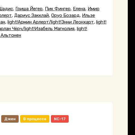
Шадис
,
Гриша Йегер
,
Пик Фингер
,
Елена
,
Имир
рлерт
,
Дариус Закклай
,
Оруо Бозард
,
Ильзе
ман
,
light!Армин Арлерт/light!Энни Леонхарт
,
light!
Фарлан Чёрч/light!Изабель Магнолия
,
light!
 Альтонен
Джен
В процессе
NC-17