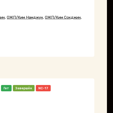
мин
,
ОЖП/Ким Намджун
,
ОЖП/Ким Сокджин
,
Гет
Завершён
NC-17