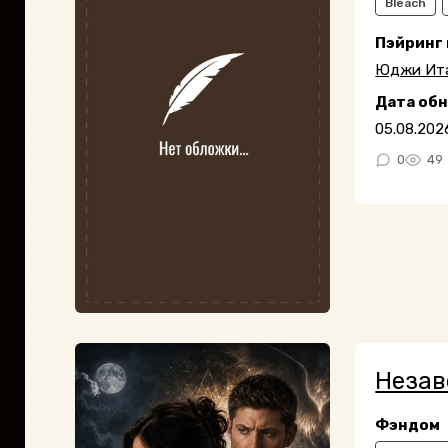
Bleach
Пэйринг
Юджи Ит
Дата об
05.08.202
0
49
Незав
Фэндом