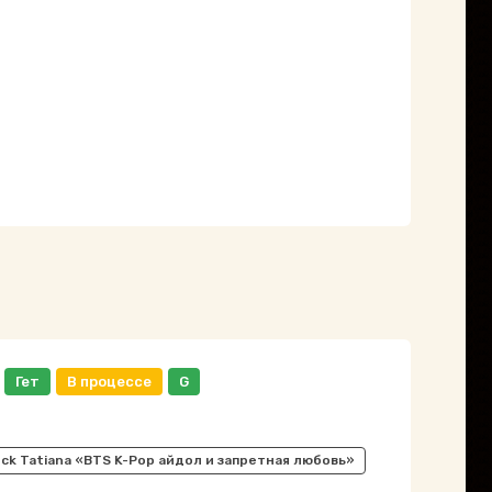
Гет
В процессе
G
ock Tatiana «BTS K-Pop айдол и запретная любовь»