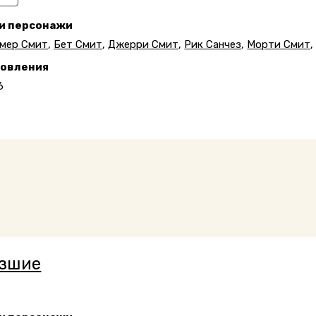
 и персонажи
мер Смит
,
Бет Смит
,
Джерри Смит
,
Рик Санчез
,
Морти Смит
новления
6
язшие