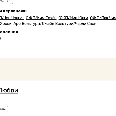
к , т/и
 и персонажи
/Чон Чонгук
,
ОЖП/Ким Тэхён
,
ОЖП/Мин Юнги
,
ОЖП/Пак Чи
Хосок
,
Аро Вольтури/Джейн Вольтури/Чарли Свон
новления
6
Любви
алы