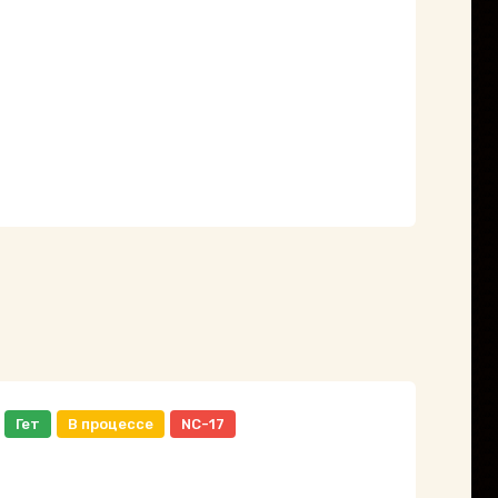
Гет
В процессе
NC-17