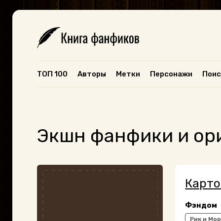
ТОП 100
Авторы
Метки
Персонажи
Поис
Экшн фанфики и о
Карто
Фэндом
Рик и Мо