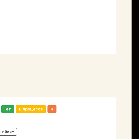
Гет
В процессе
R
тийка»