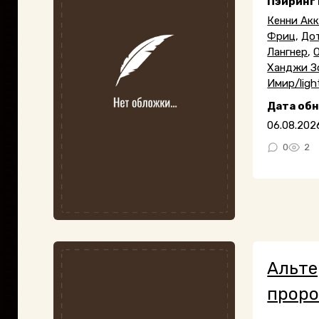
Пэйринг
Кенни Ак
Фриц
,
До
Лангнер
,
Ханджи Зо
Имир/ligh
Дата об
06.08.202
0
2
Альте
проро