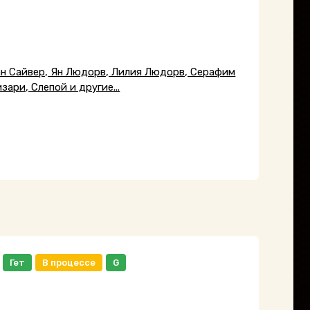
ан Сайвер, Ян Людорв, Лилия Людорв, Серафим
ари, Слепой и другие...
Гет
В процессе
G