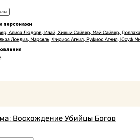
алы
 и персонажи
ер, Алиса Людорв, Илай, Хиеши Сайвер, Мэй Сайвер, Доллах
льза Лондиз, Марсель, Фириос Агнил, Руфиос Агнил, Юсуф Миз
новления
6
ма: Восхождение Убийцы Богов