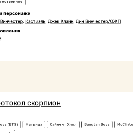
тественное
 и персонажи
 Винчестер
,
Кастиэль
,
Джек Клайн
,
Дин Винчестер/ОЖП
новления
6
ротокол скорпион
oys (BTS)
Матрица
Сайлент Хилл
Bangtan Boys
McClint