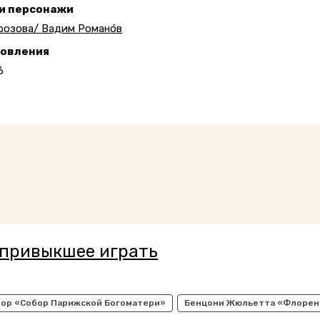
 и персонажи
розова/ Вадим Романо́в
новления
6
 привыкшее играть
тор «Собор Парижской Богоматери»
Бенцони Жюльетта «Флорен