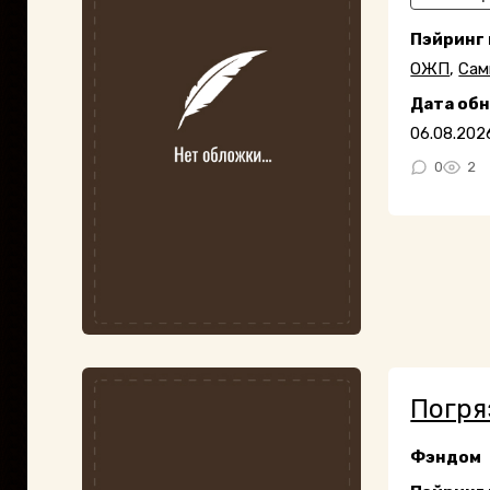
Пэйринг
ОЖП
,
Сам
Дата об
06.08.202
0
2
Погр
Фэндом