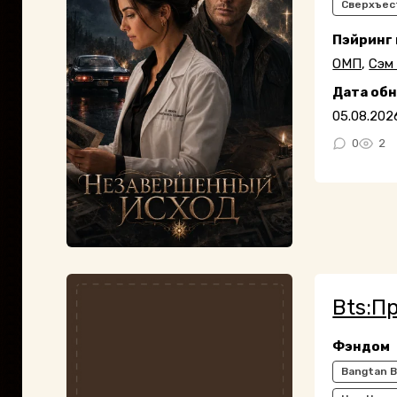
Сверхъес
Пэйринг
ОМП
,
Сэм
Дата об
05.08.202
0
2
Bts:П
Фэндом
Bangtan B