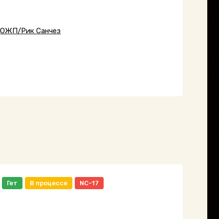
,
ОЖП/Рик Санчез
Гет
В процессе
NC-17