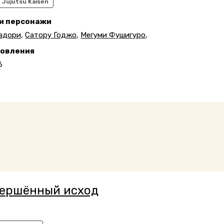
Jujutsu Kaisen
 и персонажи
адори
,
Сатору Годжо
,
Мегуми Фушигуро
,
новления
6
ершённый исход