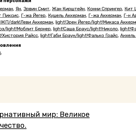
 и персонажи
керман
,
Ян
,
Эрвин Смит
,
Жан Кирштейн
,
Конни Спрингер
,
Кит 
т Пиксис
,
Г-жа Йегер
,
Кушель Аккерман
,
Г-жа Аккерман
,
Г-н А
ОЖП/dark!Леви Аккерман
,
light!Эрен Йегер/light!Микаса Аккер
э/light!Моблит Бернер
,
light!Саша Браус/light!Николо
,
light!
t!Хистория Райсс
,
light!Габи Браун/light!Фалько Грайс
,
Анхель
новления
6
рнативный мир: Великое
чество.