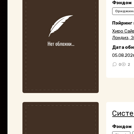
Фэндом
Ориджин
Пэйринг
Хиро Сайв
Лондиз, Э
Дата об
05.08.202
0
2
Систе
Фэндом