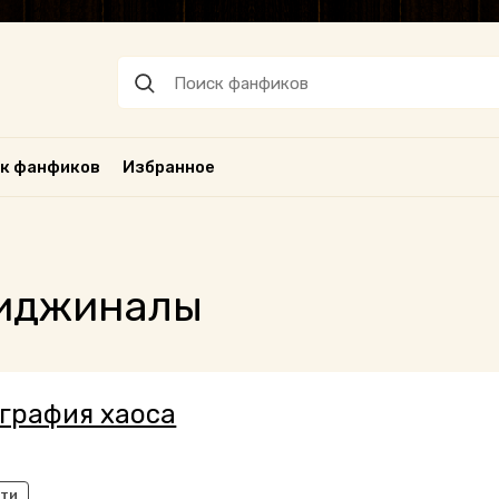
к фанфиков
Избранное
риджиналы
графия хаоса
рти