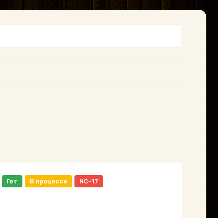
Гет
В процессе
NC-17