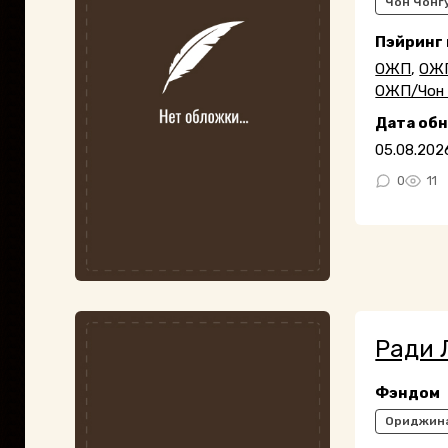
Чон Чонгу
Пэйринг
ОЖП
,
ОЖП
ОЖП/Чон 
Дата об
05.08.202
0
11
Ради 
Фэндом
Ориджин