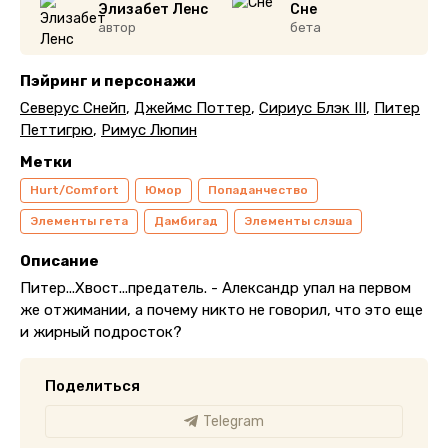
Элизабет Ленс
Сне
автор
бета
Пэйринг и персонажи
Северус Снейп
,
Джеймс Поттер
,
Сириус Блэк III
,
Питер
Петтигрю
,
Римус Люпин
Метки
Hurt/Comfort
Юмор
Попаданчество
Элементы гета
Дамбигад
Элементы слэша
Описание
Питер...Хвост...предатель. - Александр упал на первом
же отжимании, а почему никто не говорил, что это еще
и жирный подросток?
Поделиться
Telegram