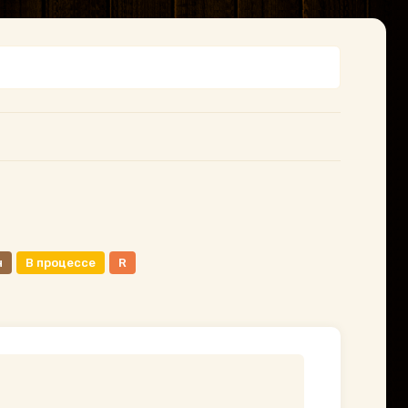
н
В процессе
R