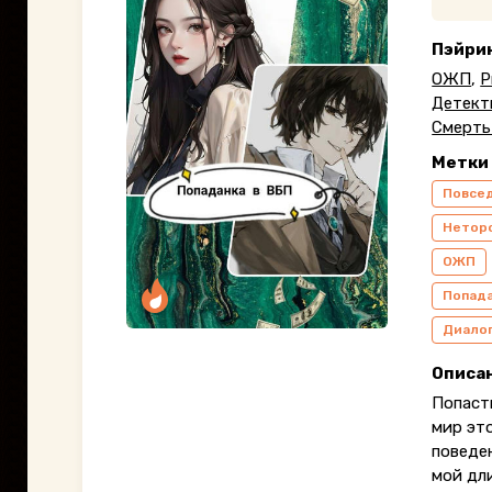
Пэйри
ОЖП
,
Р
Детект
Смерть
Метки
Повсе
Нетор
ОЖП
Попад
Диалог
Описа
Попаст
мир это
поведен
мой дл