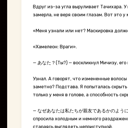
Вдруг из-за угла выруливает Тачихара. У
замерла, не веря своим глазам. Вот это у 
«Меня узнали или нет? Маскировка должна
«Хамелеон: Враги».
— あなた？(Ты?) — воскликнул Мичизу, его го
Узнал. А говорят, что измененные волосы
заметно? Подстава. Я попыталась скрыть в
только у меня в голове, а способность с
— なぜあなたは私たちが親友であるかのように私に話しかけるの
спросила холодным и немного раздраженн
стараясь выглядеть неприступной.