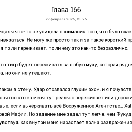
Глава 166
27 февраля 2025, 05:26
ицах я что-то не увидела понимания того, что было ска
ривязаться. Не могу же просто так и за такое короткий 
я то ли переживает, то ли ему это как-то безразлично.
что тигр будет переживать за любую муху, которая рядом
а, но они не утешают.
аком в стену. Удар отозвался глухим эхом, и я почувство
онятно кто за меня тут реально переживает или дорожит
вые, если вычёркивать всё Вооруженное Агентство… Ха! 
овой Мафии. Но задание мне задал тут легче, чем Фукуд
увствуя, как внутри меня нарастает волна раздражения