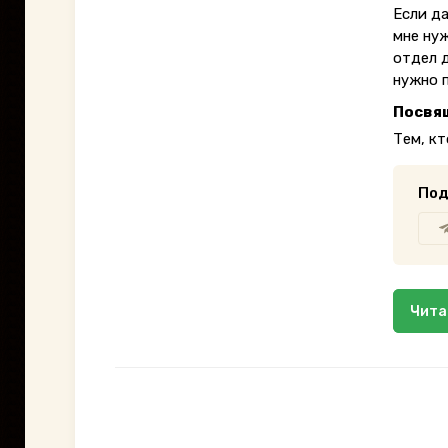
Если д
мне ну
отдел 
нужно 
Посвя
Тем, кт
Под
Чита