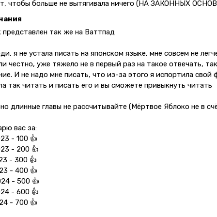
т, чтобы больше не вытягивала ничего (НА ЗАКОННЫХ ОСНО
чания
 представлен так же на Ваттпад
ди, я не устала писать на японском языке, мне совсем не лег
ли честно, уже тяжело не в первый раз на такое отвечать, т
ие. И не надо мне писать, что из-за этого я испортила свой
ла так читать и писать его и вы сможете привыкнуть читать
но длинные главы не рассчитывайте (Мёртвое Яблоко не в сч
рю вас за:
023 - 100 👍
023 - 200 👍
023 - 300 👍
023 - 400 👍
024 - 500 👍
024 - 600 👍
024 - 700 👍