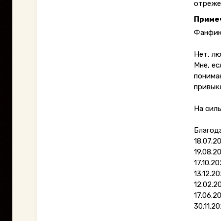
отреже
Приме
Фанфик
Нет, лю
Мне, ес
пониман
привык
На силь
Благода
18.07.2
19.08.2
17.10.2
13.12.2
12.02.2
17.06.2
30.11.2