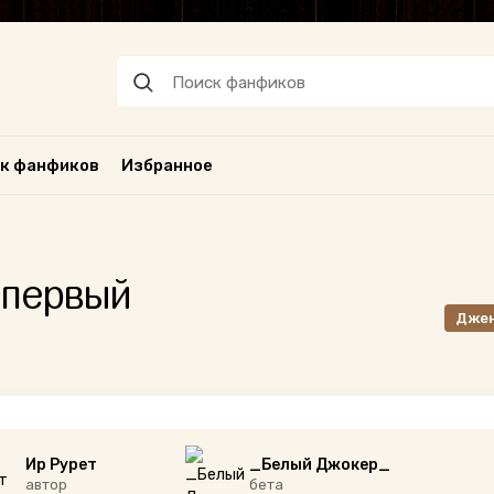
к фанфиков
Избранное
 первый
Дже
Ир Рурет
_Белый Джокер_
автор
бета