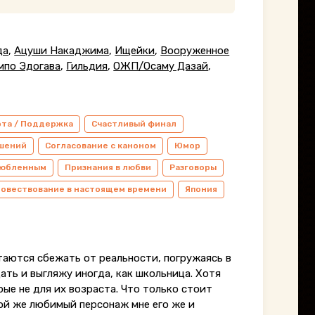
да
,
Ацуши Накаджима
,
Ищейки
,
Вооруженное
мпо Эдогава
,
Гильдия
,
ОЖП/Осаму Дазай
,
ота / Поддержка
Счастливый финал
ошений
Согласование с каноном
Юмор
злюбленным
Признания в любви
Разговоры
овествование в настоящем времени
Япония
таются сбежать от реальности, погружаясь в
цать и выгляжу иногда, как школьница. Хотя
рые не для их возраста. Что только стоит
мой же любимый персонаж мне его же и