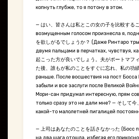
копнуть глубже, то я потону в этом.
— はい、皆さんは私とこの女の子を比較することをすでに躊躇して
возмущенным голосом произнесла я,
を欲しがるでしょうか？ (Даже Ринтаро трындит о 
двумя пальцами в перчатках, чу
起こった方が良いでしょう。夫がポートマフ
た後、誰もが私のことをすぐに忘れ、私の功績もすべて忘れてしま
раньше. После восшествия на пост Босса 
забыли и все заслуги после Великой Войн
Мори-сан придумал интересную, прям сов
только сразу это не дали мн
какой-то малолетней пигалицей постоянно
— 上司はあなたのことを話さなかった (Босс про вас не 
на два шага отошла, избегая его прикосн