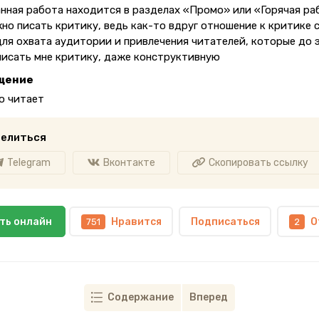
анная работа находится в разделах «Промо» или «Горячая ра
жно писать критику, ведь как-то вдруг отношение к критике 
для охвата аудитории и привлечения читателей, которые до 
писать мне критику, даже конструктивную
щение
о читает
елиться
Telegram
Вконтакте
Скопировать ссылку
ть онлайн
Нравится
Подписаться
О
751
2
Содержание
Вперед