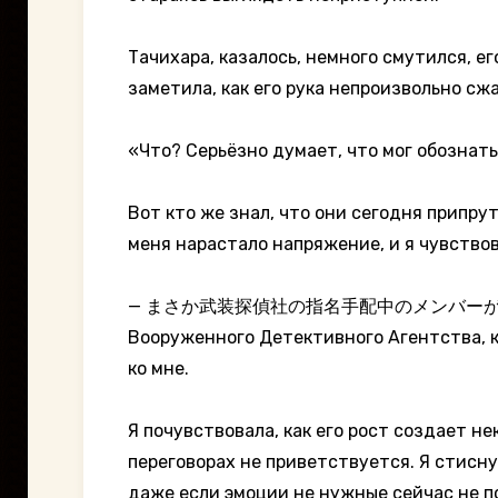
Тачихара, казалось, немного смутился, е
заметила, как его рука непроизвольно сжа
«Что? Серьёзно думает, что мог обознат
Вот кто же знал, что они сегодня припру
меня нарастало напряжение, и я чувствова
— まさか武装探偵社の指名手配中のメンバーが平然とヘブ
Вооруженного Детективного Агентства, ко
ко мне.
Я почувствовала, как его рост создает не
переговорах не приветствуется. Я стисну
даже если эмоции не нужные сейчас не по