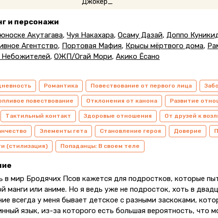
нг и персонажи
юноске Акутагава
,
Чуя Накахара
,
Осаму Дазай
,
Доппо Куники
ивное Агентство
,
Портовая Мафия
,
Крысы мёртвого дома
,
Ра
 Небожителей
,
ОЖП/Огай Мори
,
Акико Ёсано
дневность
Романтика
Повествование от первого лица
Заб
опливое повествование
Отклонения от канона
Развитие отн
Тактильный контакт
Здоровые отношения
От друзей к во
анчество
Элементы гета
Становление героя
Доверие
П
и (стилизация)
Попаданцы: В своем теле
ние
ь в мир Бродячих Псов кажется для подростков, которые пы
й манги или аниме. Но я ведь уже не подросток, хоть в двад
ие всегда у меня бывает детское с разными заскоками, кото
инный язык, из-за которого есть большая вероятность, что 