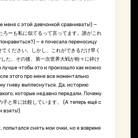
 этой девчонкой сравнивать!) —
ез очки. — りんたろーも私に似てるって言ってます。誰がこれ
нравиться?) — я почесала переносицу
なくとも彼女を死なせてください。しかし、これができるだけ早く
でした。その後、第一次世界大戦が粉々に砕け
чтобы это и произошло как можно
сле этого про меня все моментально
ему гневу выплеснуться. Да, историю
кого, которые недавно передали. Почему
子と常に比較しています。 (А теперь ещё с
 взять!)
пытался снять мои очки, но я вовремя