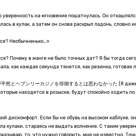
го уверенность на мгновение пошатнулась. Он откашлялс
лась в кулак, а затем он снова раскрыл ладонь, словно и
ься? Необычненько…»
тся? Почему в манге не было точных дат? Я бы тогда се
ла, как каждая секунда тянется, как резинка, готовая 
ンリーカジノを徘徊するとは思わなかった (Я даже не подум
торые находятся в розыске, будут спокойно ходить по 
кий дискомфорт. Если бы не обувь на высоком каблуке, он
ла кулаки, стараясь не выдать волнение. С таким увере
казываю, то, что нужно говорить, мне не известно. Точн