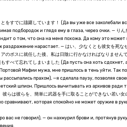
います！ (Да вы уже все заколебали все меня с
 поднимая подбородок и глядя ему в глаза, чер
том, что она на меня похожа. Да кому это может по
вствуя, как раздражение нарастает. — はい、少
ィアのボスに就任した後、私は日陰に行かなければなりません
いました (Да пусть она хоть сдохнет, а лучше 
Портовой Мафии мужа, мне пришлось в тень уйти. Так по
ы рассыпались прахом), —я сделала паузу, позволяя сво
етский шпион. Пришлось вычитывать из архивов ради та
е? — そして今、彼らは彼らを、簡単に武器を手に取ることができない若い女の
 сравнивают, которая спокойно не может оружие в руки
говорил), — он нахмурил брови и, протянув руку, по
овения.