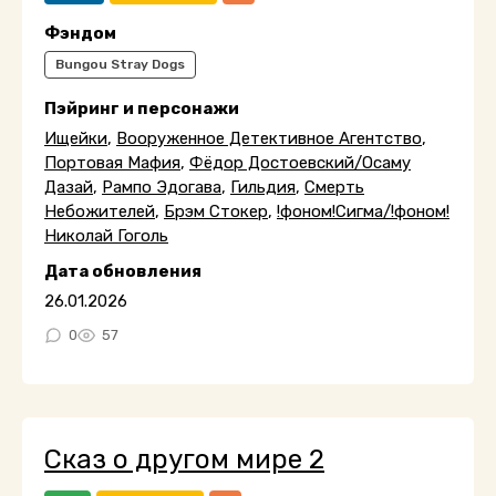
Фэндом
Bungou Stray Dogs
Пэйринг и персонажи
Ищейки
,
Вооруженное Детективное Агентство
,
Портовая Мафия
,
Фёдор Достоевский/Осаму
Дазай
,
Рампо Эдогава
,
Гильдия
,
Смерть
Небожителей
,
Брэм Стокер
,
!фоном!Сигма/!фоном!
Николай Гоголь
Дата обновления
26.01.2026
0
57
Сказ о другом мире 2