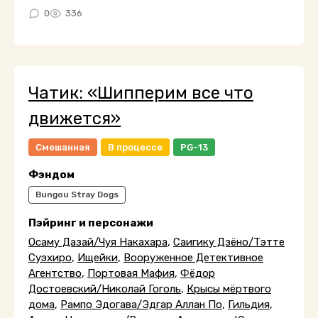
0
336
Чатик: «Шипперим все что
движется»
Смешанная
В процессе
PG-13
Фэндом
Bungou Stray Dogs
Пэйринг и персонажи
Осаму Дазай/Чуя Накахара
,
Саигику Дзёно/Тэтте
Суэхиро
,
Ищейки
,
Вооруженное Детективное
Агентство
,
Портовая Мафия
,
Фёдор
Достоевский/Николай Гоголь
,
Крысы мёртвого
дома
,
Рампо Эдогава/Эдгар Аллан По
,
Гильдия
,