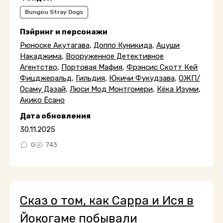
Bungou Stray Dogs
Пэйринг и персонажи
Рюноске Акутагава
,
Доппо Куникида
,
Ацуши
Накаджима
,
Вооруженное Детективное
Агентство
,
Портовая Мафия
,
Фрэнсис Скотт Кей
Фицджеральд
,
Гильдия
,
Юкичи Фукудзава
,
ОЖП/
Осаму Дазай
,
Люси Мод Монтгомери
,
Кёка Изуми
,
Акико Ёсано
Дата обновления
30.11.2025
0
743
Сказ о том, как Сарра и Ися в
Йокогаме побывали