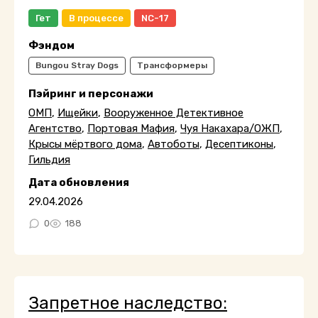
Гет
В процессе
NC-17
Фэндом
Bungou Stray Dogs
Трансформеры
Пэйринг и персонажи
ОМП
,
Ищейки
,
Вооруженное Детективное
Агентство
,
Портовая Мафия
,
Чуя Накахара/ОЖП
,
Крысы мёртвого дома
,
Автоботы
,
Десептиконы
,
Гильдия
Дата обновления
29.04.2026
0
188
Запретное наследство: