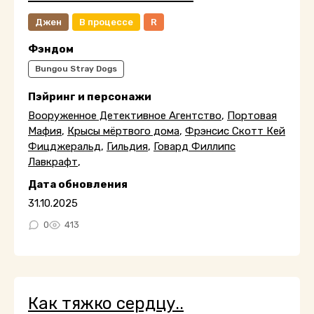
Джен
В процессе
R
Фэндом
Bungou Stray Dogs
Пэйринг и персонажи
Вооруженное Детективное Агентство
,
Портовая
Мафия
,
Крысы мёртвого дома
,
Фрэнсис Скотт Кей
Фицджеральд
,
Гильдия
,
Говард Филлипс
Лавкрафт
,
Дата обновления
31.10.2025
0
413
Как тяжко сердцу..