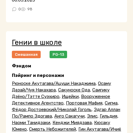
06.05.2025
0
98
Гении в школе
Смешанная
PG-13
Фэндом
Пэйринг и персонажи
Рюноске Акутагава/Ацуши Накаджима
,
Осаму
Дазай/Чуя Накахара
,
Сакуноске Ода
,
Саигику
Дзёно/Тэтте Суэхиро
,
Ищейки
,
Вооруженное
Детективное Агентство
,
Портовая Мафия
,
Сигма
,
Фёдор Достоевский/Николай Гоголь
,
Эдгар Аллан
По/Рампо Эдогава
,
Анго Сакагучи
,
Элис
,
Гильдия
,
Наоми Танидзаки
,
Кенджи Миядзава
,
Кюсаку
Юмено
,
Смерть Небожителей
,
Гин Акутагава/Ичиё