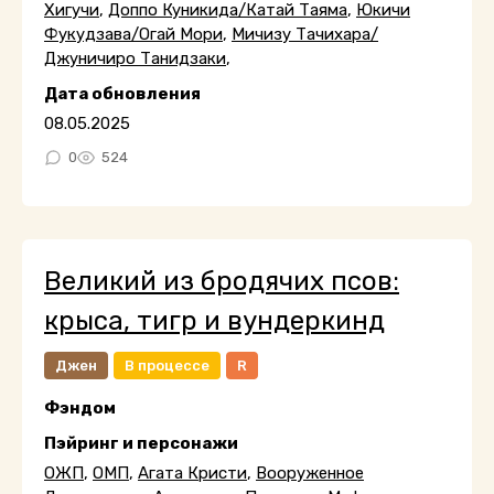
Хигучи
,
Доппо Куникида/Катай Таяма
,
Юкичи
Фукудзава/Огай Мори
,
Мичизу Тачихара/
Джуничиро Танидзаки
,
Дата обновления
08.05.2025
0
524
Великий из бродячих псов:
крыса, тигр и вундеркинд
Джен
В процессе
R
Фэндом
Пэйринг и персонажи
ОЖП
,
ОМП
,
Агата Кристи
,
Вооруженное