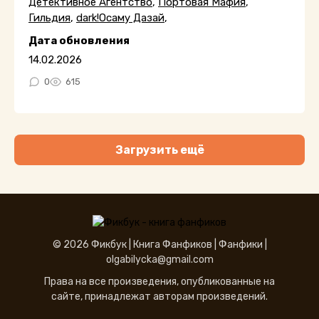
Детективное Агентство
,
Портовая Мафия
,
Гильдия
,
dark!Осаму Дазай
,
Дата обновления
14.02.2026
0
615
Загрузить ещё
© 2026 Фикбук |
Книга Фанфиков
|
Фанфики
|
olgabilycka@gmail.com
Права на все произведения, опубликованные на
сайте, принадлежат авторам произведений.