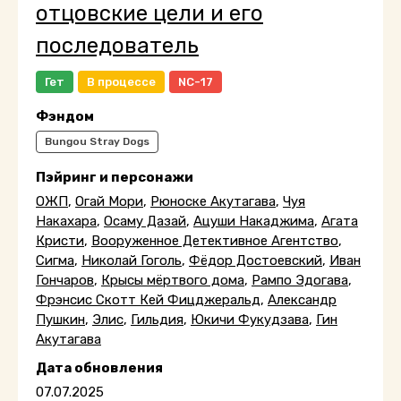
отцовские цели и его
последователь
Гет
В процессе
NC-17
Фэндом
Bungou Stray Dogs
Пэйринг и персонажи
ОЖП
,
Огай Мори
,
Рюноске Акутагава
,
Чуя
Накахара
,
Осаму Дазай
,
Ацуши Накаджима
,
Агата
Кристи
,
Вооруженное Детективное Агентство
,
Сигма
,
Николай Гоголь
,
Фёдор Достоевский
,
Иван
Гончаров
,
Крысы мёртвого дома
,
Рампо Эдогава
,
Фрэнсис Скотт Кей Фицджеральд
,
Александр
Пушкин
,
Элис
,
Гильдия
,
Юкичи Фукудзава
,
Гин
Акутагава
Дата обновления
07.07.2025