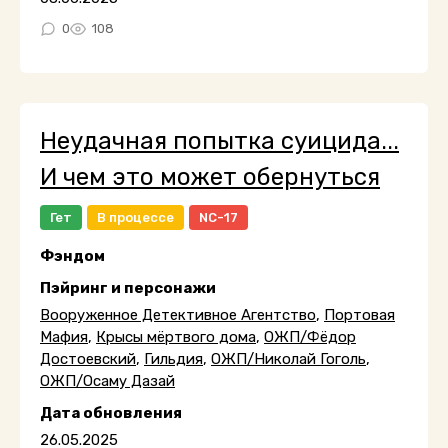
0
108
Неудачная попытка суицида...
И чем это может обернуться
Гет
В процессе
NC-17
Фэндом
Пэйринг и персонажи
Вооруженное Детективное Агентство
,
Портовая
Мафия
,
Крысы мёртвого дома
,
ОЖП/Фёдор
Достоевский
,
Гильдия
,
ОЖП/Николай Гоголь
,
ОЖП/Осаму Дазай
Дата обновления
26.05.2025