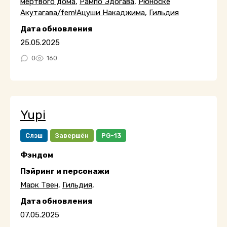
мёртвого дома
,
Рампо Эдогава
,
Рюноске
Акутагава/fem!Ацуши Накаджима
,
Гильдия
Дата обновления
25.05.2025
0
160
Yupi
Слэш
Завершён
PG-13
Фэндом
Пэйринг и персонажи
Марк Твен
,
Гильдия
,
Дата обновления
07.05.2025