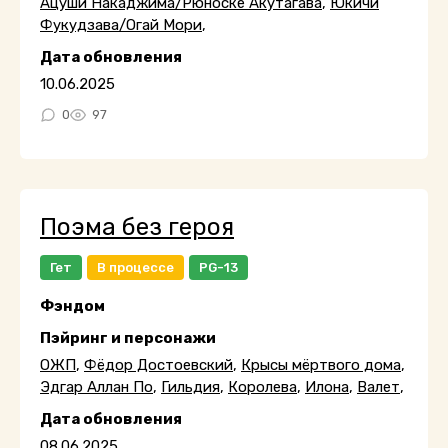
Ацуши Накаджима/Рюноске Акутагава
,
Юкичи
Фукудзава/Огай Мори
,
Дата обновления
10.06.2025
0
97
Поэма без героя
Гет
В процессе
PG-13
Фэндом
Пэйринг и персонажи
ОЖП
,
Фёдор Достоевский
,
Крысы мёртвого дома
,
Эдгар Аллан По
,
Гильдия
,
Королева
,
Илона
,
Валет
,
Дата обновления
08.06.2025