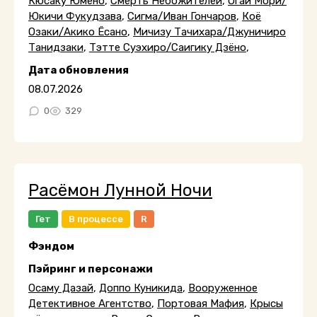
Кюсаку Юмено
,
Смерть Небожителей
,
Огай Мори/
Юкичи Фукудзава
,
Сигма/Иван Гончаров
,
Коё
Озаки/Акико Ёсано
,
Мичизу Тачихара/Джуничиро
Танидзаки
,
Тэтте Суэхиро/Саигику Дзёно
,
Дата обновления
08.07.2026
0
329
Расёмон Лунной Ночи
Гет
В процессе
R
Фэндом
Пэйринг и персонажи
Осаму Дазай
,
Доппо Куникида
,
Вооруженное
Детективное Агентство
,
Портовая Мафия
,
Крысы