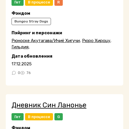
Гет
В процессе
R
Фэндом
Bungou Stray Dogs
Пэйринг и персонажи
Рюноске Акутагава/Ичиё Хигучи
,
Рюро Хироцу
,
Гильдия
,
Дата обновления
17.12.2025
0
76
Дневник Син Ланонье
Гет
В процессе
G
Фэндом