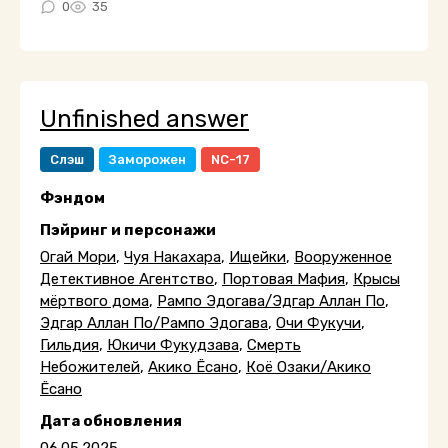
0
35
Unfinished answer
Слэш
Заморожен
NC-17
Фэндом
Пэйринг и персонажи
Огай Мори
,
Чуя Накахара
,
Ищейки
,
Вооруженное
Детективное Агентство
,
Портовая Мафия
,
Крысы
мёртвого дома
,
Рампо Эдогава/Эдгар Аллан По
,
Эдгар Аллан По/Рампо Эдогава
,
Очи Фукучи
,
Гильдия
,
Юкичи Фукудзава
,
Смерть
Небожителей
,
Акико Ёсано
,
Коё Озаки/Акико
Ёсано
Дата обновления