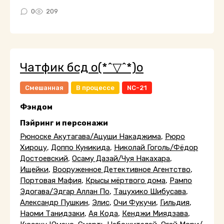
0
209
Чатфик бсд o(*^▽^*)o
Смешанная
В процессе
NC-21
Фэндом
Пэйринг и персонажи
Рюноске Акутагава/Ацуши Накаджима
,
Рюро
Хироцу
,
Доппо Куникида
,
Николай Гоголь/Фёдор
Достоевский
,
Осаму Дазай/Чуя Накахара
,
Ищейки
,
Вооруженное Детективное Агентство
,
Портовая Мафия
,
Крысы мёртвого дома
,
Рампо
Эдогава/Эдгар Аллан По
,
Тацухико Шибусава
,
Александр Пушкин
,
Элис
,
Очи Фукучи
,
Гильдия
,
Наоми Танидзаки
,
Ая Кода
,
Кенджи Миядзава
,