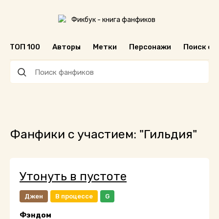
ТОП 100
Авторы
Метки
Персонажи
Поиск ф
Фанфики с участием: "Гильдия"
Утонуть в пустоте
Джен
В процессе
G
Фэндом