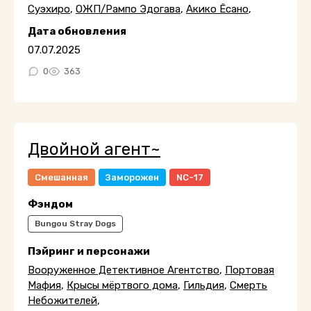
Суэхиро
,
ОЖП/Рампо Эдогава
,
Акико Ёсано
,
Дата обновления
07.07.2025
0
363
Двойной агент~
Смешанная
Заморожен
NC-17
Фэндом
Bungou Stray Dogs
Пэйринг и персонажи
Вооруженное Детективное Агентство
,
Портовая
Мафия
,
Крысы мёртвого дома
,
Гильдия
,
Смерть
Небожителей
,