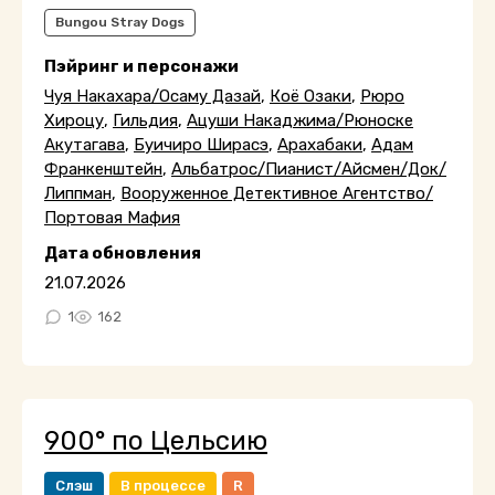
Bungou Stray Dogs
Пэйринг и персонажи
Чуя Накахара/Осаму Дазай
,
Коё Озаки
,
Рюро
Хироцу
,
Гильдия
,
Ацуши Накаджима/Рюноске
Акутагава
,
Буичиро Ширасэ
,
Арахабаки
,
Адам
Франкенштейн
,
Альбатрос/Пианист/Айсмен/Док/
Липпман
,
Вооруженное Детективное Агентство/
Портовая Мафия
Дата обновления
21.07.2026
1
162
900° по Цельсию
Слэш
В процессе
R