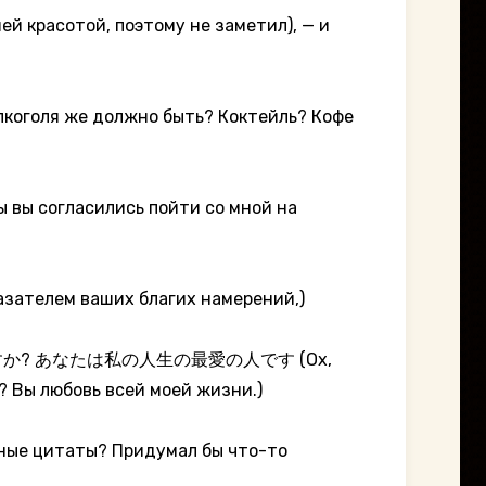
отой, поэтому не заметил), — и
алкоголя же должно быть? Коктейль? Кофе
огласились пойти со мной на
елем ваших благих намерений,)
 あなたは私の人生の最愛の人です (Ох,
? Вы любовь всей моей жизни.)
нные цитаты? Придумал бы что-то