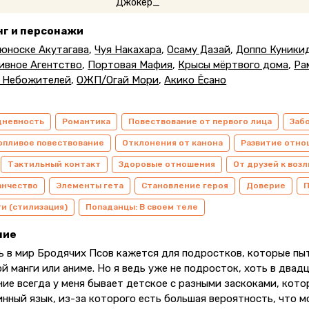
нг и персонажи
юноске Акутагава
,
Чуя Накахара
,
Осаму Дазай
,
Доппо Куники
ивное Агентство
,
Портовая Мафия
,
Крысы мёртвого дома
,
Ра
 Небожителей
,
ОЖП/Огай Мори
,
Акико Ёсано
дневность
Романтика
Повествование от первого лица
Заб
опливое повествование
Отклонения от канона
Развитие отн
Тактильный контакт
Здоровые отношения
От друзей к во
анчество
Элементы гета
Становление героя
Доверие
П
и (стилизация)
Попаданцы: В своем теле
ние
ь в мир Бродячих Псов кажется для подростков, которые пы
й манги или аниме. Но я ведь уже не подросток, хоть в двад
ие всегда у меня бывает детское с разными заскоками, кото
инный язык, из-за которого есть большая вероятность, что 