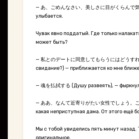
— あ、ごめんなさい、美しさに目がくらんで気付かなかったです (
улыбается.
Чувак явно поддатый. Где только налакат
может быть?
— 私とのデートに同意してもらうにはどうすればいいですか? (В
свидание?) — приближается ко мне ближе
— 魂を払拭する (Душу развеять), — фыркн
— ああ、なんて近寄りがたい女性でしょう。こ
какая неприступная дама. От этого ещё б
Мы с тобой увиделись пять минут назад.
оригинальное.