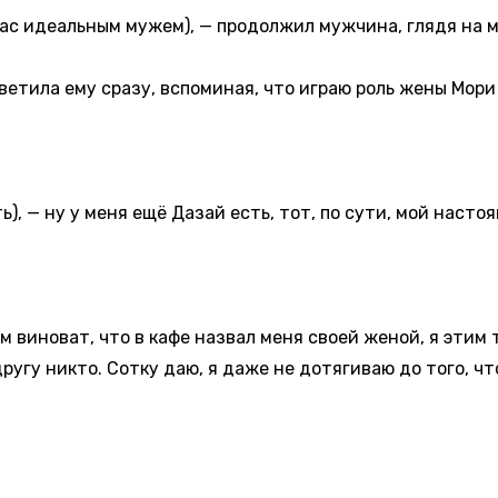
еальным мужем), — продолжил мужчина, глядя на м
ила ему сразу, вспоминая, что играю роль жены Мори 
ну у меня ещё Дазай есть, тот, по сути, мой настоящ
новат, что в кафе назвал меня своей женой, я этим т
другу никто. Сотку даю, я даже не дотягиваю до того, ч