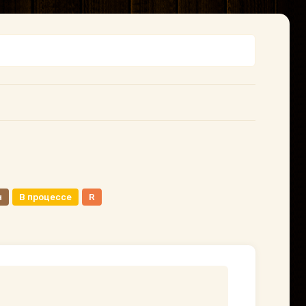
н
В процессе
R