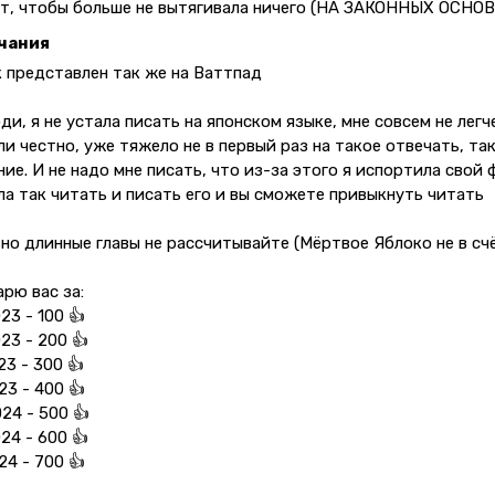
т, чтобы больше не вытягивала ничего (НА ЗАКОННЫХ ОСНО
чания
 представлен так же на Ваттпад
ди, я не устала писать на японском языке, мне совсем не лег
ли честно, уже тяжело не в первый раз на такое отвечать, т
ие. И не надо мне писать, что из-за этого я испортила свой
ла так читать и писать его и вы сможете привыкнуть читать
но длинные главы не рассчитывайте (Мёртвое Яблоко не в сч
рю вас за:
023 - 100 👍
023 - 200 👍
023 - 300 👍
023 - 400 👍
024 - 500 👍
024 - 600 👍
024 - 700 👍