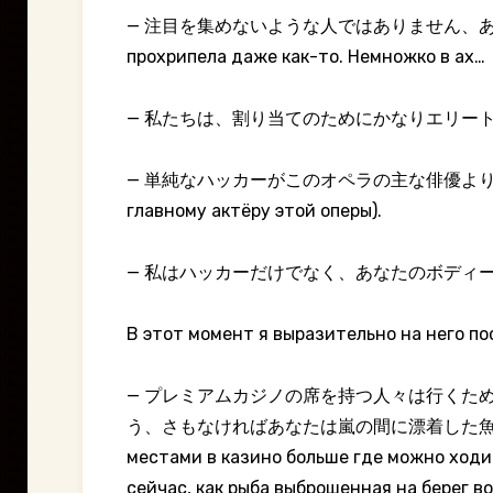
— 注目を集めないような人ではありません、あなたは知っています
прохрипела даже как-то. Немножко в ах…
— 私たちは、割り当てのためにかなりエリート何かを必要とし
— 単純なハッカーがこのオペラの主な俳優よりもはるかに多く
главному актёру этой оперы).
— 私はハッカーだけでなく、あなたのボディーガードでもありま
В этот момент я выразительно на него по
— プレミアムカジノの席を持つ人々は行くた
う、さもなければあなたは嵐の間に漂着した魚のよ
местами в казино больше где можно ходит
сейчас, как рыба выброшенная на берег в