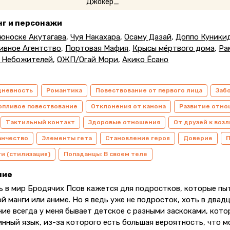
нг и персонажи
юноске Акутагава
,
Чуя Накахара
,
Осаму Дазай
,
Доппо Куники
ивное Агентство
,
Портовая Мафия
,
Крысы мёртвого дома
,
Ра
 Небожителей
,
ОЖП/Огай Мори
,
Акико Ёсано
дневность
Романтика
Повествование от первого лица
Заб
опливое повествование
Отклонения от канона
Развитие отн
Тактильный контакт
Здоровые отношения
От друзей к во
анчество
Элементы гета
Становление героя
Доверие
П
и (стилизация)
Попаданцы: В своем теле
ние
ь в мир Бродячих Псов кажется для подростков, которые пы
й манги или аниме. Но я ведь уже не подросток, хоть в двад
ие всегда у меня бывает детское с разными заскоками, кото
инный язык, из-за которого есть большая вероятность, что 