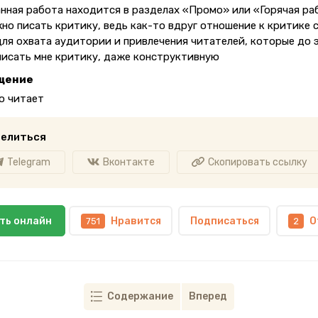
анная работа находится в разделах «Промо» или «Горячая ра
жно писать критику, ведь как-то вдруг отношение к критике 
для охвата аудитории и привлечения читателей, которые до 
писать мне критику, даже конструктивную
щение
о читает
елиться
Telegram
Вконтакте
Скопировать ссылку
ть онлайн
Нравится
Подписаться
О
751
2
Содержание
Вперед