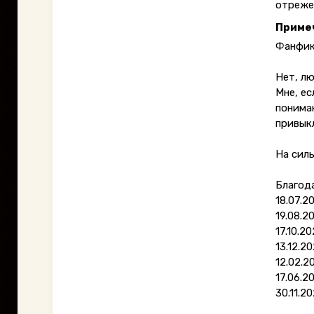
отреже
Приме
Фанфик
Нет, лю
Мне, ес
пониман
привык
На силь
Благода
18.07.2
19.08.2
17.10.2
13.12.2
12.02.2
17.06.2
30.11.2