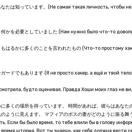
。(Не самая такая личность, чтобы не привле
ていました (Нам нужно было что-то довольно эл
のことを言われたもの (Что-то простому хакеру сказ
す (Я не просто хакер, а ещё и твой телохр
смотрела, будто оценивая. Правда Хоши моих глаз не вид
めに多くの場所を持っています。 時間があれば、彼らはあなた
うに見えます。 マフィアのボスの妻がどのように振る舞うべきか知
ь. Если бы было время, то тебе влили бы в голову инфор
о время шторма. Вот ты знаешь, как себя должна вести 