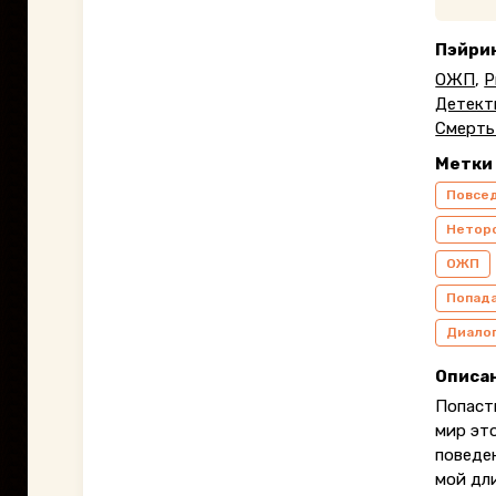
Пэйри
ОЖП
,
Р
Детект
Смерть
Метки
Повсе
Нетор
ОЖП
Попад
Диалог
Описа
Попаст
мир это
поведен
мой дл