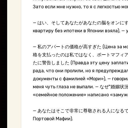
Зато если мне нужно, то я с легкостью мо
— はい、そしてあなたがあなたの脳をオンにするならば
квартиру без ипотеки в Японии взяла), — 
— 私のアパートの価格が高すぎた (Цена за мою квар
格を支払ったのは私ではなく、ポートマフィア
たに警告しました (Правда эту цену заплатила не
рада, что они пролили, но я предупр
документы с фамилией «Мори»), — гово
меня чуть глаза не выпали. — 
«семейное положение» написано «замуже
— あなたはそこで非常に尊敬される人になるでしょう-ポート
Портовой Мафии).