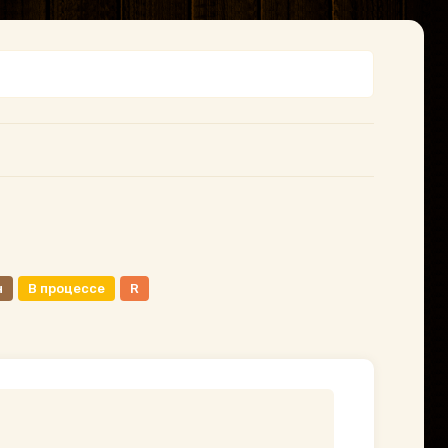
н
В процессе
R