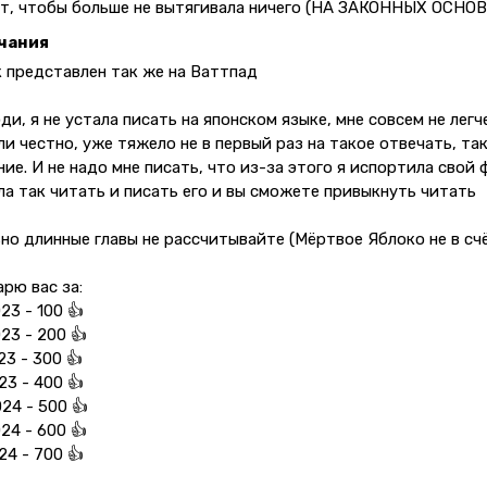
т, чтобы больше не вытягивала ничего (НА ЗАКОННЫХ ОСНО
чания
 представлен так же на Ваттпад
ди, я не устала писать на японском языке, мне совсем не лег
ли честно, уже тяжело не в первый раз на такое отвечать, т
ие. И не надо мне писать, что из-за этого я испортила свой
ла так читать и писать его и вы сможете привыкнуть читать
но длинные главы не рассчитывайте (Мёртвое Яблоко не в сч
рю вас за:
023 - 100 👍
023 - 200 👍
023 - 300 👍
023 - 400 👍
024 - 500 👍
024 - 600 👍
024 - 700 👍