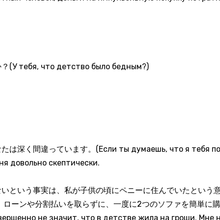
я, что детство было бедным?)
います。(Если ты думаешь, что я тебя понимаю,
еня довольно скептически.
ないという事実は、私が子供の頃にペニーに住んでいたという意
ンや分割払いを取らずに、一度に2つのソファを簡単に購入できます。
вершенно не значит, что в детстве жила на гроши. Мне 