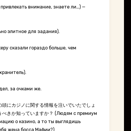
кать внимание, знаете ли…) —
итное для задания).
али гораздо больше, чем
анитель).
ел, за очками же.
の頭にカジノに関する情報を注いでいたでしょ
っていますか？ (Людям с премиум
мацию о казино, а то ты выглядишь
себя жена босса Мафии?)