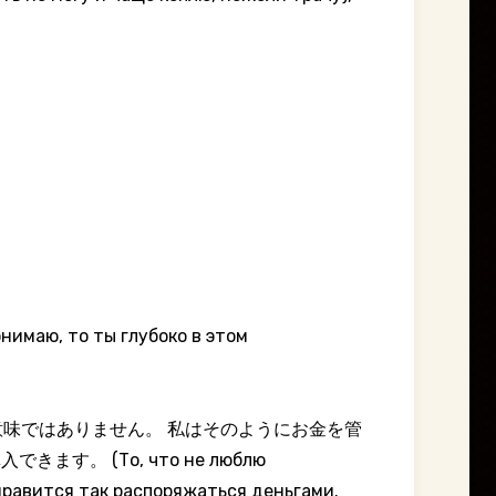
 то ты глубоко в этом
味ではありません。 私はそのようにお金を管
 (То, что не люблю
нравится так распоряжаться деньгами.