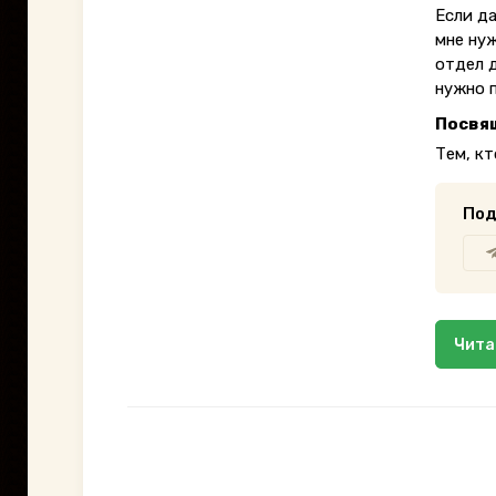
Если д
мне ну
отдел 
нужно 
Посвя
Тем, кт
Под
Чита