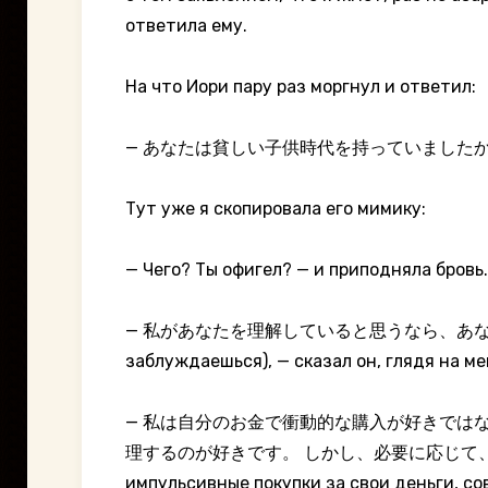
ответила ему.
На что Иори пару раз моргнул и ответил:
— あなたは貧しい子供時代を持っていましたか？(У теб
Тут уже я скопировала его мимику:
— Чего? Ты офигел? — и приподняла бровь.
— 私があなたを理解していると思うなら、あなたは深く間違って
заблуждаешься), — сказал он, глядя на м
— 私は自分のお金で衝動的な購入が好きでは
理するのが好きです。 しかし、必要に応じて、ロー
импульсивные покупки за свои деньги, со