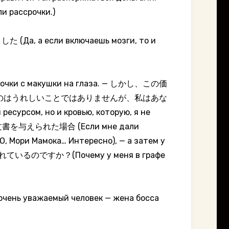
ли рассрочки.)
сли включаешь мозги, то и
очки с макушки на глаза. — しかし、この価
のはうれしいことではありませんが、私はあな
сурсом, но и кровью, которую, я не
いう姓の文書を与えられた場合 (Если мне дали
Мори Мамока… Интересно), — а затем у
いるのですか？(Почему у меня в графе
ажаемый человек — жена босса