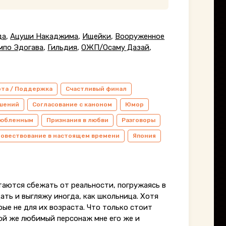
да
,
Ацуши Накаджима
,
Ищейки
,
Вооруженное
мпо Эдогава
,
Гильдия
,
ОЖП/Осаму Дазай
,
ота / Поддержка
Счастливый финал
ошений
Согласование с каноном
Юмор
злюбленным
Признания в любви
Разговоры
овествование в настоящем времени
Япония
таются сбежать от реальности, погружаясь в
цать и выгляжу иногда, как школьница. Хотя
рые не для их возраста. Что только стоит
мой же любимый персонаж мне его же и