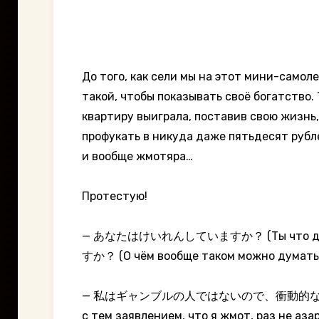
До того, как сели мы на этот мини-самол
такой, чтобы показывать своё богатство. 
квартиру выиграла, поставив свою жизнь, 
профукать в никуда даже пятьдесят рубле
и вообще жмотяра…
Протестую!
— あなたはけいれんしていますか？ (Ты что де
すか？ (О чём вообще таком можно думать, 
— 私はギャンブルの人ではないので、衝動的な購
с тем заявлением, что я жмот, раз не аза