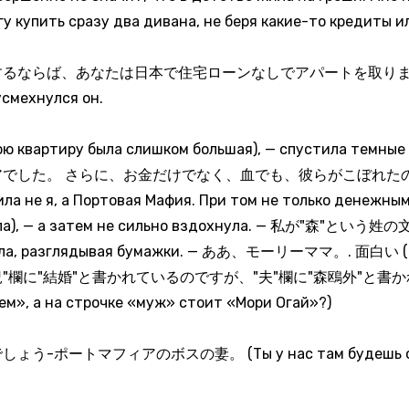
гу купить сразу два дивана, не беря какие-то кредиты и
、あなたは日本で住宅ローンなしでアパートを取りました (Да, а е
усмехнулся он.
тиру была слишком большая), — спустила темные 
でした。 さらに、お金だけでなく、血でも、彼らがこぼれた
 я, а Портовая Мафия. При том не только денежным ре
еждала), — а затем не сильно вздохнула. — 私が"森"と
рила, разглядывая бумажки. — ああ、モーリーママ。. 面白い (О, 
なぜ"婚姻状況"欄に"結婚"と書かれているのですが、"夫"欄に"森鴎外"と書かれて
м», а на строчке «муж» стоит «Мори Огай»?)
マフィアのボスの妻。 (Ты у нас там будешь очень ув