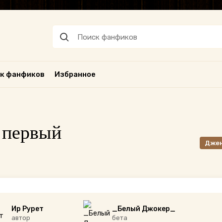
к фанфиков
Избранное
 первый
Дже
Ир Рурет
_Белый Джокер_
автор
бета