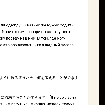
о-ли одежду? В казино же нужно ходить
 Мори с этим поспорит, так как у него
жу победу над ним. В том, где могу
а это раз сказали, что я жадный человек
— あなたはそのように振る舞うために何を考えることができま
ることができます。(Я не согласна
ть не могу и чаще коплю, нежели трачу), —