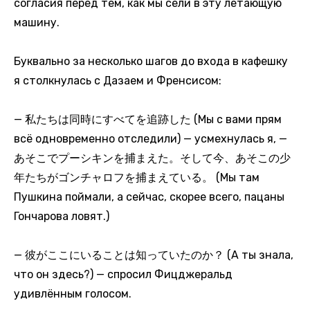
согласия перед тем, как мы сели в эту летающую
машину.
Буквально за несколько шагов до входа в кафешку
я столкнулась с Дазаем и Френсисом:
— 私たちは同時にすべてを追跡した (Мы с вами прям
всё одновременно отследили) — усмехнулась я, —
あそこでプーシキンを捕まえた。そして今、あそこの少
年たちがゴンチャロフを捕まえている。 (Мы там
Пушкина поймали, а сейчас, скорее всего, пацаны
Гончарова ловят.)
— 彼がここにいることは知っていたのか？ (А ты знала,
что он здесь?) — спросил Фицджеральд
удивлённым голосом.