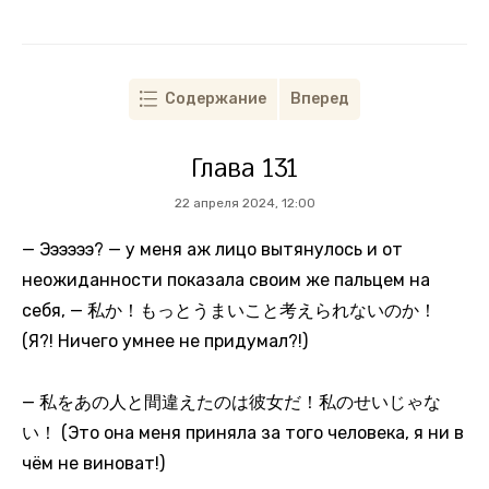
Содержание
Вперед
Глава 131
22 апреля 2024, 12:00
— Ээээээ? — у меня аж лицо вытянулось и от
неожиданности показала своим же пальцем на
себя, — 私か！もっとうまいこと考えられないのか！
(Я?! Ничего умнее не придумал?!)
— 私をあの人と間違えたのは彼女だ！私のせいじゃな
い！ (Это она меня приняла за того человека, я ни в
чём не виноват!)