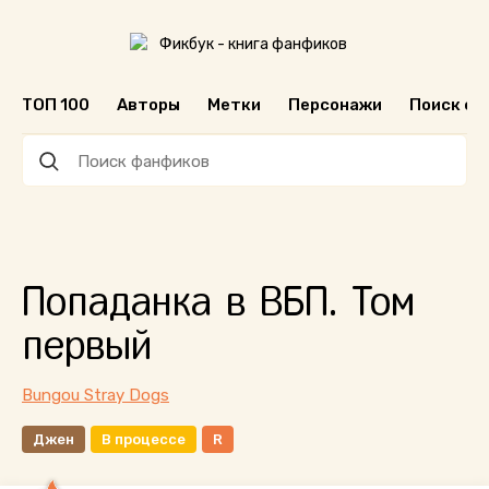
ТОП 100
Авторы
Метки
Персонажи
Поиск ф
Попаданка в ВБП. Том
первый
Bungou Stray Dogs
Джен
В процессе
R