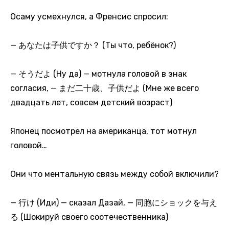
Осаму усмехнулся, а Френсис спросил:
— あなたは子供ですか？ (Ты что, ребёнок?)
— そうだよ (Ну да) — мотнула головой в знак
согласия, — まだ二十歳、子供だよ (Мне же всего
двадцать лет, совсем детский возраст)
Японец посмотрел на американца, тот мотнул
головой…
Они что ментальную связь между собой включили?
— 行け (Иди) — сказал Дазай, — 同胞にショックを与え
る (Шокируй своего соотечественника)