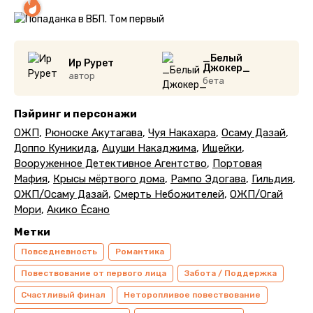
_Белый
Ир Рурет
Джокер_
автор
бета
Пэйринг и персонажи
ОЖП
,
Рюноске Акутагава
,
Чуя Накахара
,
Осаму Дазай
,
Доппо Куникида
,
Ацуши Накаджима
,
Ищейки
,
Вооруженное Детективное Агентство
,
Портовая
Мафия
,
Крысы мёртвого дома
,
Рампо Эдогава
,
Гильдия
,
ОЖП/Осаму Дазай
,
Смерть Небожителей
,
ОЖП/Огай
Мори
,
Акико Ёсано
Метки
Повседневность
Романтика
Повествование от первого лица
Забота / Поддержка
Счастливый финал
Неторопливое повествование