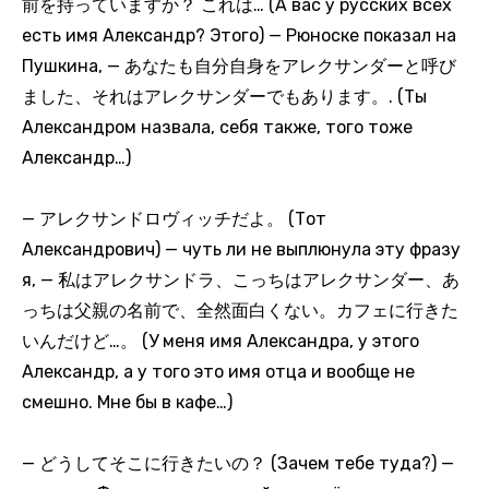
前を持っていますか？ これは… (А вас у русских всех
есть имя Александр? Этого) — Рюноске показал на
Пушкина, — あなたも自分自身をアレクサンダーと呼び
ました、それはアレクサンダーでもあります。. (Ты
Александром назвала, себя также, того тоже
Александр…)
— アレクサンドロヴィッチだよ。 (Тот
Александрович) — чуть ли не выплюнула эту фразу
я, — 私はアレクサンドラ、こっちはアレクサンダー、あ
っちは父親の名前で、全然面白くない。カフェに行きた
いんだけど…。 (У меня имя Александра, у этого
Александр, а у того это имя отца и вообще не
смешно. Мне бы в кафе…)
— どうしてそこに行きたいの？ (Зачем тебе туда?) —