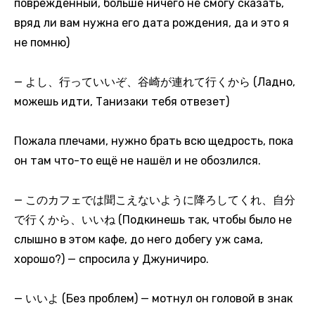
поврежденный, больше ничего не смогу сказать,
вряд ли вам нужна его дата рождения, да и это я
не помню)
— よし、行っていいぞ、谷崎が連れて行くから (Ладно,
можешь идти, Танизаки тебя отвезет)
Пожала плечами, нужно брать всю щедрость, пока
он там что-то ещё не нашёл и не обозлился.
— このカフェでは聞こえないように降ろしてくれ、自分
で行くから、いいね (Подкинешь так, чтобы было не
слышно в этом кафе, до него добегу уж сама,
хорошо?) — спросила у Джуничиро.
— いいよ (Без проблем) — мотнул он головой в знак