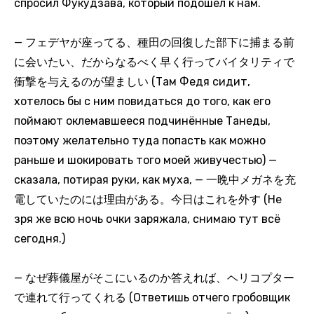
спросил Фукудзава, который подошёл к нам.
— フェデヤが座ってる、種田の回復した部下に捕まる前
に会いたい、だからなるべく早く行ってバイタリティで
衝撃を与えるのが望ましい (Там Федя сидит,
хотелось бы с ним повидаться до того, как его
поймают оклемавшееся подчинённые Танеды,
поэтому желательно туда попасть как можно
раньше и шокировать того моей живучестью) —
сказала, потирая руки, как муха, — 一晩中メガネを充
電していたのには理由がある。今日はこれを外す (Не
зря же всю ночь очки заряжала, снимаю тут всё
сегодня.)
— なぜ葬儀屋がそこにいるのか答えれば、ヘリコプター
で連れて行ってくれる (Ответишь отчего гробовщик