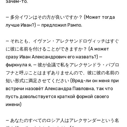
зачем-то.
— 多分イワンはその方が良いですか？ (Может тогда
лучше Иван?) — предложил Рампо.
— それとも、イヴァン・アレクサンドロヴィッチはすぐ
に彼に名前を付けることができますか？ (А может
сразу Иван Александрович его назвать?) —
фыркнула я, — 彼が会議で私をアレクサンドラ・パブロ
フナと呼ぶことはまずありませんので、彼に彼の名前の
短い形式に満足させてください (Вряд-ли он меня при
встречи назовёт Александра Павловна, так что
пусть довольствуется краткой формой своего
имени)
— あなたのすべてのロシア人はアレクサンダーという名