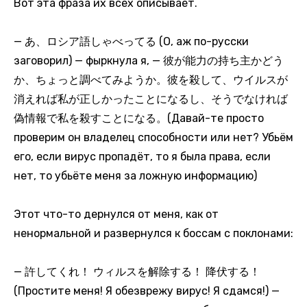
Вот эта фраза их всех описывает.
— あ、ロシア語しゃべってる (О, аж по-русски
заговорил) — фыркнула я, — 彼が能力の持ち主かどう
か、ちょっと調べてみようか。彼を殺して、ウイルスが
消えれば私が正しかったことになるし、そうでなければ
偽情報で私を殺すことになる。(Давай-те просто
проверим он владелец способности или нет? Убьём
его, если вирус пропадёт, то я была права, если
нет, то убьёте меня за ложную информацию)
Этот что-то дернулся от меня, как от
ненормальной и развернулся к боссам с поклонами:
— 許してくれ！ ウィルスを解除する！ 降伏する！
(Простите меня! Я обезврежу вирус! Я сдамся!) —