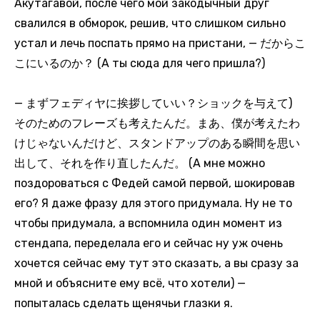
Акутагавой, после чего мой закодычный друг
свалился в обморок, решив, что слишком сильно
устал и лечь поспать прямо на пристани, — だからこ
こにいるのか？ (А ты сюда для чего пришла?)
— まずフェディヤに挨拶していい？ショックを与えて)
そのためのフレーズも考えたんだ。まあ、僕が考えたわ
けじゃないんだけど、スタンドアップのある瞬間を思い
出して、それを作り直したんだ。 (А мне можно
поздороваться с Федей самой первой, шокировав
его? Я даже фразу для этого придумала. Ну не то
чтобы придумала, а вспомнила один момент из
стендапа, переделала его и сейчас ну уж очень
хочется сейчас ему тут это сказать, а вы сразу за
мной и объясните ему всё, что хотели) —
попыталась сделать щенячьи глазки я.