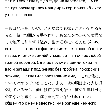
тот и тебя отвезут до туда на вертолёте) — что-
то тут расщедрился наш директор, понять бы что
у него в голове.
— 彼は地球を、いや、どんな岩でも操ることができるか
らだ。彼は地面から手を作り、あなたをつかんで棺桶な
しで地下に引きずり込み、生き埋めにするんだ (А, ну,
его так в каком-то фанфике из-за его способности
назвали, он же землёй управляет, а точнее любой
горной породой. Сделает руку из земли, схватит
вас и затащит под землю без гробика, похоронив
заживо) — ответила растерянно ему, — これが彼に
ついてわかっていることだ。まあ、彼の脳はまだ少し損
傷しているから、他には何も言えない。彼の生年月日は
必要ないと思うし、僕も覚えていない (Вот что в
общем-то о нём известно, ну мозг ещё немного