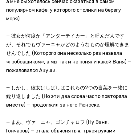
а мне бы хотелось сейчас оказаться в самом
популярном кафе, у которого столики на берегу
моря)
— 彼女が何度か「アンダーテイカー」と呼んだ人です
が、それでもヴァーニャがどのようなものか理解できま
せんでした (Которого она несколько раз назвала
«гробовщиком», а мы так и не поняли какой Ваня) —
пожаловался Ацуши.
— しかし、彼女はしばしばこれらの2つの言葉を一緒に
繰り返しました (Но эти два слова часто повторяла
вместе) — продолжил за него Рюноске.
— まあ、ヴァーニャ、ゴンチャロフ (Ну Ваня,
Гончаров) — стала объяснять я, тряся руками