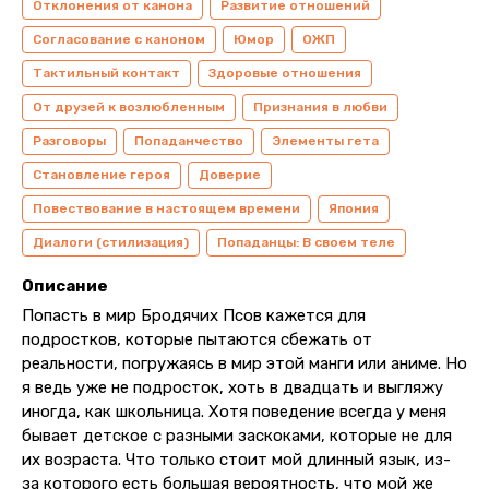
Отклонения от канона
Развитие отношений
Согласование с каноном
Юмор
ОЖП
Тактильный контакт
Здоровые отношения
От друзей к возлюбленным
Признания в любви
Разговоры
Попаданчество
Элементы гета
Становление героя
Доверие
Повествование в настоящем времени
Япония
Диалоги (стилизация)
Попаданцы: В своем теле
Описание
Попасть в мир Бродячих Псов кажется для
подростков, которые пытаются сбежать от
реальности, погружаясь в мир этой манги или аниме. Но
я ведь уже не подросток, хоть в двадцать и выгляжу
иногда, как школьница. Хотя поведение всегда у меня
бывает детское с разными заскоками, которые не для
их возраста. Что только стоит мой длинный язык, из-
за которого есть большая вероятность, что мой же