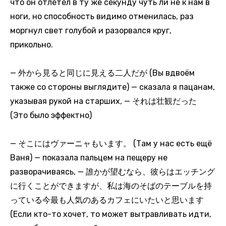
что он отлетел в ту же секунду чуть ли не к нам в
ноги, но способность видимо отменилась, раз
моргнул свет голубой и разорвался круг,
прикольно.
— 外から見ると同じに見える二人だが (Вы вдвоём
также со стороны выглядите) — сказала я пацанам,
указывая рукой на старших, — それは壮観だった
(Это было эффектно)
— そこにはヴァーニャもいます。 (Там у нас есть ещё
Ваня) — показала пальцем на пещеру не
разворачиваясь, — 誰かが望むなら、彼らはエッチング
に行くことができますが、私は海のそばのテーブルを持
っている今最も人気のあるカフェにいたいと思います
(Если кто-то хочет, то может вытравливать идти,