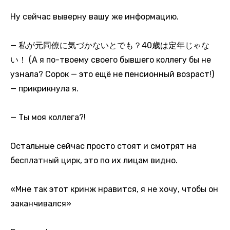
Ну сейчас выверну вашу же информацию.
— 私が元同僚に気づかないとでも？40歳は定年じゃな
い！ (А я по-твоему своего бывшего коллегу бы не
узнала? Сорок — это ещё не пенсионный возраст!)
— прикрикнула я.
— Ты моя коллега?!
Остальные сейчас просто стоят и смотрят на
бесплатный цирк, это по их лицам видно.
«Мне так этот кринж нравится, я не хочу, чтобы он
заканчивался»