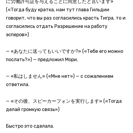
に労働許可証を与えることに同意したと言います»
(«Тогда буду кратка, нам тут глава Гильдии
говорит, что вы раз согласились красть Тигра, то и
согласились отдать Разрешение на работу
эсперов»)
— «あなたに送ってもいいですか?» («Тебе его можно
послать?») — предложил Мори.
— «私はしません» («Мне нет») — с сожалением
ответила.
— «その後、スピーカーフォンを実行します» («Тогда
делай громкую связь»)
Быстро это сделала.