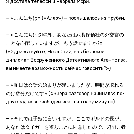
Я достала телефон и набрала Мори.
— «こんにちは» («Алло») — послышалось из трубки.
— «こんにちは森鴎外、あなたは武装探偵社の外交官の
ことを心配していますが、もう話せますか?»
(«Здравствуйте, Мори Огай, вас беспокоит
дипломат Вооруженного Детективного Агентства,
вы имеете возможность сейчас говорить?»)
— «昨日は会話の始まりが違いましたが、時間が取れる
のは数分だけです» («Вчера разговор начинался по-
другому, но я свободен всего на пару минут»)
— «それでは手短に言いますが、ここでギルドの長が、
あなたはタイガーを盗むことに同意したので、超能力者