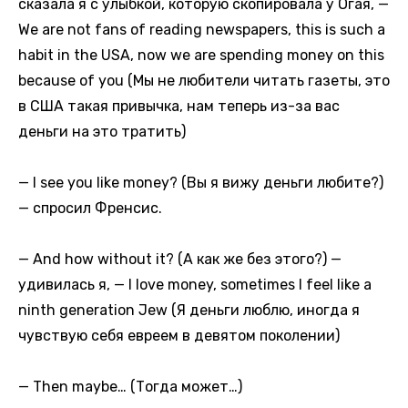
сказала я с улыбкой, которую скопировала у Огая, —
We are not fans of reading newspapers, this is such a
habit in the USA, now we are spending money on this
because of you (Мы не любители читать газеты, это
в США такая привычка, нам теперь из-за вас
деньги на это тратить)
— I see you like money? (Вы я вижу деньги любите?)
— спросил Френсис.
— And how without it? (А как же без этого?) —
удивилась я, — I love money, sometimes I feel like a
ninth generation Jew (Я деньги люблю, иногда я
чувствую себя евреем в девятом поколении)
— Then maybe… (Тогда может…)