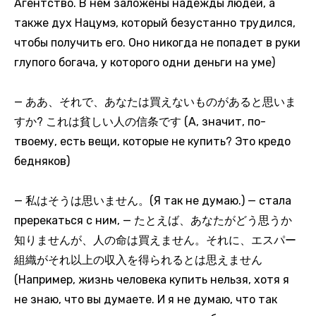
Агентство. В нем заложены надежды людей, а
также дух Нацумэ, который безустанно трудился,
чтобы получить его. Оно никогда не попадет в руки
глупого богача, у которого одни деньги на уме)
— ああ、それで、あなたは買えないものがあると思いま
すか? これは貧しい人の信条です (А, значит, по-
твоему, есть вещи, которые не купить? Это кредо
бедняков)
— 私はそうは思いません。(Я так не думаю.) — стала
пререкаться с ним, — たとえば、あなたがどう思うか
知りませんが、人の命は買えません。それに、エスパー
組織がそれ以上の収入を得られるとは思えません
(Например, жизнь человека купить нельзя, хотя я
не знаю, что вы думаете. И я не думаю, что так