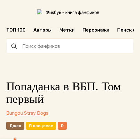
ТОП 100
Авторы
Метки
Персонажи
Поиск ф
Попаданка в ВБП. Том
первый
Bungou Stray Dogs
Джен
В процессе
R