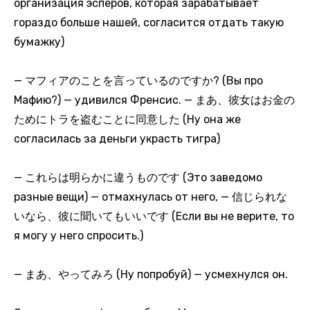
организация эсперов, которая зарабатывает
гораздо больше нашей, согласится отдать такую
бумажку)
— マフィアのことを言っているのですか? (Вы про
Мафию?) — удивился Френсис. — まあ、彼女はお金の
ためにトラを盗むことに同意した (Ну она же
согласилась за деньги украсть тигра)
— これらは明らかに違うものです (Это заведомо
разные вещи) — отмахнулась от него, — 信じられな
いなら、彼に聞いてもいいです (Если вы не верите, то
я могу у него спросить.)
— まあ、やってみろ (Ну попробуй) — усмехнулся он.