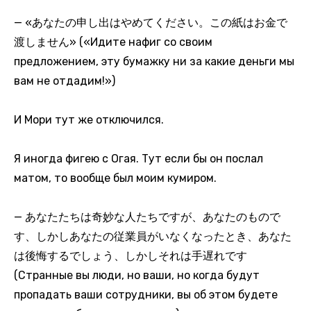
— «あなたの申し出はやめてください。この紙はお金で
渡しません» («Идите нафиг со своим
предложением, эту бумажку ни за какие деньги мы
вам не отдадим!»)
И Мори тут же отключился.
Я иногда фигею с Огая. Тут если бы он послал
матом, то вообще был моим кумиром.
— あなたたちは奇妙な人たちですが、あなたのもので
す、しかしあなたの従業員がいなくなったとき、あなた
は後悔するでしょう、しかしそれは手遅れです
(Странные вы люди, но ваши, но когда будут
пропадать ваши сотрудники, вы об этом будете