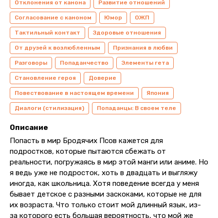
Отклонения от канона
Развитие отношений
Согласование с каноном
Юмор
ОЖП
Тактильный контакт
Здоровые отношения
От друзей к возлюбленным
Признания в любви
Разговоры
Попаданчество
Элементы гета
Становление героя
Доверие
Повествование в настоящем времени
Япония
Диалоги (стилизация)
Попаданцы: В своем теле
Описание
Попасть в мир Бродячих Псов кажется для
подростков, которые пытаются сбежать от
реальности, погружаясь в мир этой манги или аниме. Но
я ведь уже не подросток, хоть в двадцать и выгляжу
иногда, как школьница. Хотя поведение всегда у меня
бывает детское с разными заскоками, которые не для
их возраста. Что только стоит мой длинный язык, из-
за которого есть большая вероятность, что мой же