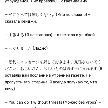
утруждайся, я их провожу) — ответила ему.
— 私にとっては難しくないよ (Мне не сложно) —
сказала Кенджи.
— 主張する (Я настаиваю) — ответила с улыбкой
— わかりました (Ладно)
— 朝刊にメッセージを残しておきます。見逃さないでく
ださい、おじいさん。欲しいものは必ず手に入れます (Я
оставлю вам послание в утренней газете. Не
пропусти его, старина. Я всегда получаю то, что
хочу)
— You can do it without threats (Можно без угроз) —