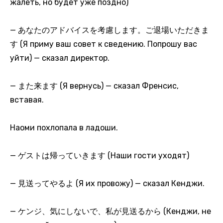
жалеть, но будет уже поздно)
— あなたのアドバイスを考慮します。ご退場いただきま
す (Я приму ваш совет к сведению. Попрошу вас
уйти) — сказал директор.
— また来ます (Я вернусь) — сказал Френсис,
вставая.
Наоми похлопала в ладоши.
— ゲストは帰っていきます (Наши гости уходят)
— 見送ってやるよ (Я их провожу) — сказал Кенджи.
— ケンジ、気にしないで、私が見送るから (Кенджи, не