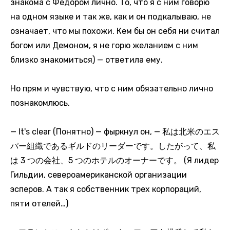
знакома с Федором лично. То, что я с ним говорю
на одном языке и так же, как и он подкалываю, не
означает, что мы похожи. Кем бы он себя ни считал
богом или Демоном, я не горю желанием с ним
близко знакомиться) — ответила ему.
Но прям и чувствую, что с ним обязательно лично
познакомлюсь.
— It's clear (Понятно) — фыркнул он, — 私は北米のエス
パー組織であるギルドのリーダーです。したがって、私
は 3 つの会社、5 つのホテルのオーナーです。 (Я лидер
Гильдии, североамериканской организации
эсперов. А так я собственник трех корпораций,
пяти отелей…)