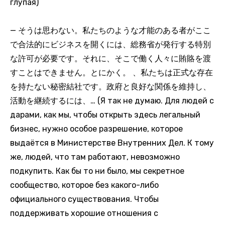
глупая)
— そうは思わない。私たちのような才能のある者がここ
で合法的にビジネスを開くには、総務省が発行する特別
な許可が必要です。それに、そこで働く人々に賄賂を渡
すことはできません。とにかく。 、私たちは正式な存在
を持たない秘密結社です。政府と良好な関係を維持し、
活動を継続するには、… (Я так не думаю. Для людей с
дарами, как мы, чтобы открыть здесь легальный
бизнес, нужно особое разрешение, которое
выдаётся в Министерстве Внутренних Дел. К тому
же, людей, что там работают, невозможно
подкупить. Как бы то ни было, мы секретное
сообщество, которое без какого-либо
официального существования. Чтобы
поддерживать хорошие отношения с