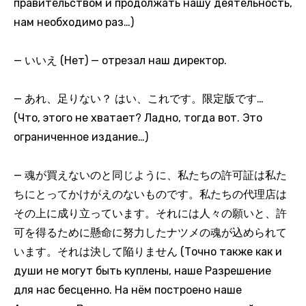
правительством и продолжать нашу деятельность,
нам необходимо раз…)
— いいえ (Нет) — отрезал наш директор.
— あれ、足りない？ はい、これです。限定版です…
(Что, этого не хватает? Ладно, тогда вот. Это
ограниченное издание…)
— 魂が買えないのと同じように、私たちの許可証は私た
ちにとってかけがえのないものです。私たちの代理店は
その上に成り立っています。それには人々の願いと、許
可を得るために懸命に努力したナツメの魂が込められて
います。それは決して陥りません (Точно также как и
души не могут быть куплены, наше Разрешение
для нас бесценно. На нём построено наше