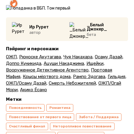
_Белый
Ир Рурет
Джокер_
автор
бета
Пэйринг и персонажи
ОЖП
,
Рюноске Акутагава
,
Чуя Накахара
,
Осаму Дазай
,
Доппо Куникида
,
Ацуши Накаджима
,
Ищейки
,
Вооруженное Детективное Агентство
,
Портовая
Мафия
,
Крысы мёртвого дома
,
Рампо Эдогава
,
Гильдия
,
ОЖП/Осаму Дазай
,
Смерть Небожителей
,
ОЖП/Огай
Мори
,
Акико Ёсано
Метки
Повседневность
Романтика
Повествование от первого лица
Забота / Поддержка
Счастливый финал
Неторопливое повествование