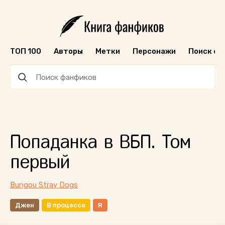
ТОП 100
Авторы
Метки
Персонажи
Поиск ф
Попаданка в ВБП. Том
первый
Bungou Stray Dogs
Джен
В процессе
R