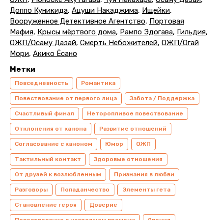
Доппо Куникида
,
Ацуши Накаджима
,
Ищейки
,
Вооруженное Детективное Агентство
,
Портовая
Мафия
,
Крысы мёртвого дома
,
Рампо Эдогава
,
Гильдия
,
ОЖП/Осаму Дазай
,
Смерть Небожителей
,
ОЖП/Огай
Мори
,
Акико Ёсано
Метки
Повседневность
Романтика
Повествование от первого лица
Забота / Поддержка
Счастливый финал
Неторопливое повествование
Отклонения от канона
Развитие отношений
Согласование с каноном
Юмор
ОЖП
Тактильный контакт
Здоровые отношения
От друзей к возлюбленным
Признания в любви
Разговоры
Попаданчество
Элементы гета
Становление героя
Доверие