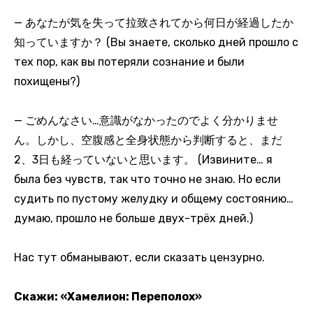
— あなたが気を失って拉致されてから何日が経過したか
知っていますか？ (Вы знаете, сколько дней прошло с
тех пор, как вы потеряли сознание и были
похищены?)
— ごめんなさい…意識がなかったのでよく分かりませ
ん。しかし、空腹感と全身状態から判断すると、まだ
2、3日も経っていないと思います。 (Извините… я
была без чувств, так что точно не знаю. Но если
судить по пустому желудку и общему состоянию…
думаю, прошло не больше двух-трёх дней.)
Нас тут обманывают, если сказать цензурно.
Скажи: «Хамелион: Переполох»