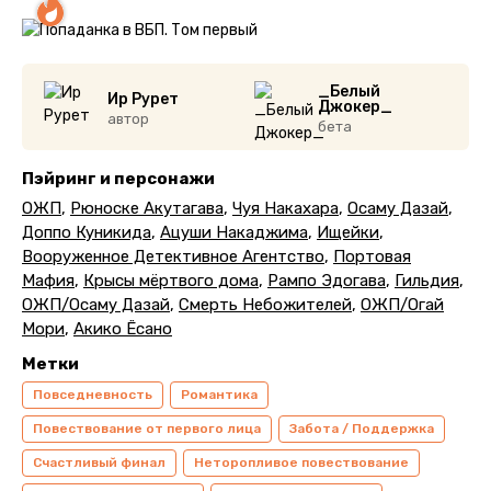
_Белый
Ир Рурет
Джокер_
автор
бета
Пэйринг и персонажи
ОЖП
,
Рюноске Акутагава
,
Чуя Накахара
,
Осаму Дазай
,
Доппо Куникида
,
Ацуши Накаджима
,
Ищейки
,
Вооруженное Детективное Агентство
,
Портовая
Мафия
,
Крысы мёртвого дома
,
Рампо Эдогава
,
Гильдия
,
ОЖП/Осаму Дазай
,
Смерть Небожителей
,
ОЖП/Огай
Мори
,
Акико Ёсано
Метки
Повседневность
Романтика
Повествование от первого лица
Забота / Поддержка
Счастливый финал
Неторопливое повествование