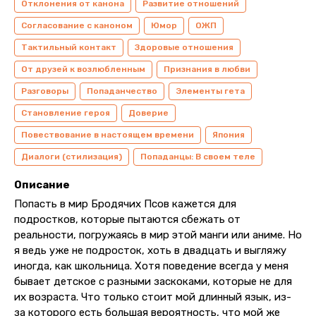
Отклонения от канона
Развитие отношений
Согласование с каноном
Юмор
ОЖП
Тактильный контакт
Здоровые отношения
От друзей к возлюбленным
Признания в любви
Разговоры
Попаданчество
Элементы гета
Становление героя
Доверие
Повествование в настоящем времени
Япония
Диалоги (стилизация)
Попаданцы: В своем теле
Описание
Попасть в мир Бродячих Псов кажется для
подростков, которые пытаются сбежать от
реальности, погружаясь в мир этой манги или аниме. Но
я ведь уже не подросток, хоть в двадцать и выгляжу
иногда, как школьница. Хотя поведение всегда у меня
бывает детское с разными заскоками, которые не для
их возраста. Что только стоит мой длинный язык, из-
за которого есть большая вероятность, что мой же