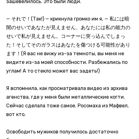
зашевелилось. Это были люди.
— それで！(Так!) — крикнула громко им я, — 私には暗
闇のせいであなたが見えません、あなたには私の能力の
せいで私が見えません。コーナーに突っ込んでしまっ
た！そしてそのガラスはあなたを傷つける可能性があり
ます！(Я вас не вижу из-за темноты, вы меня не
видите из-за моей способности. Разбежались по
углам! А то стекло может вас задеть!)
Я вспомнила, как просматривала видео из архива
агенства, где у меня были металлические когти.
Сейчас сделала тоже самое. Росомаха из Мафвел,
вот кто.
Освободить мужиков получилось достаточно