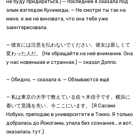
не буду придираться.) — последнее я сказала под
злым взглядом Куникиды, — Не смотри ты так на
меня, я же не виновата, что она тебя уже
заинтересовала.
— 彼女には注意を払わないでください。彼女は新しくて
変わった人だ。 (Не обращайте на неё внимание. Она
у нас новенькая и странная.) — сказал Доппо.
— Обидно, — сказала я, — Обзываются ещё
— 私は東京の大学で教えている佐々木信子です。横浜に
着いて意識を失い、今ここにいます。 (Я Сасаки
Нобуко, преподаю в университете в Токио. Я только
добралась до Йокогамы, упала без сознания… и вот,
оказалась тут.)