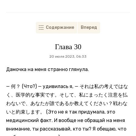
Содержание
Вперед
Глава 30
20 июля 2023, 06:33
Дамочка на меня странно глянула.
— 何？ (Что?) — удивилась я, — それは私の考えではな
く、医学的な事実です。そして、私にまったく注意を払
わないで、あなたが誰であるか教えてください？戦わな
いと約束します。 (Это не я так придумала, это
медицинский факт. И вообще не обращай на меня
внимание, ты рассказывай, кто ты? Я обещаю, что