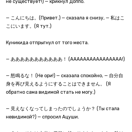
не существует!) — крикнул Доппо.
— こんにちは。(Привет.) — сказала я снизу, — 私はこ
こにいます。(Я тут.)
Куникида отпрыгнул от того места.
— あああああああああああ！ (АААААААААААААААА!)
— 怒鳴るな！ (Не ори!) — сказала спокойно, — 自分自
身を再び見えるようにすることはできません。 (Я
обратно сама видимой стать не могу.)
— 見えなくなってしまったのでしょうか？ (Ты стала
невидимой?) — спросил Ацуши.