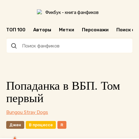
ТОП 100
Авторы
Метки
Персонажи
Поиск ф
Попаданка в ВБП. Том
первый
Bungou Stray Dogs
Джен
В процессе
R