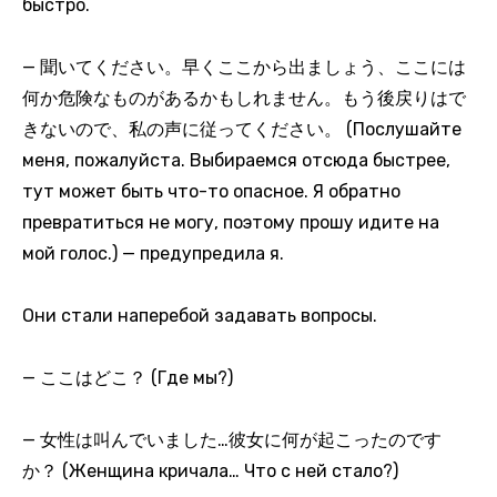
быстро.
— 聞いてください。早くここから出ましょう、ここには
何か危険なものがあるかもしれません。もう後戻りはで
きないので、私の声に従ってください。 (Послушайте
меня, пожалуйста. Выбираемся отсюда быстрее,
тут может быть что-то опасное. Я обратно
превратиться не могу, поэтому прошу идите на
мой голос.) — предупредила я.
Они стали наперебой задавать вопросы.
— ここはどこ？ (Где мы?)
— 女性は叫んでいました…彼女に何が起こったのです
か？ (Женщина кричала… Что с ней стало?)