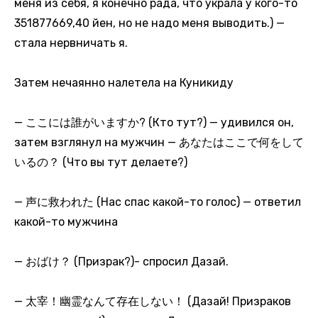
меня из себя, я конечно рада, что украла у кого-то
351877669,40 йен, но не надо меня выводить.) —
стала нервничать я.
Затем нечаянно налетела на Куникиду
— ここには誰がいますか? (Кто тут?) — удивился он,
затем взглянул на мужчин — あなたはここで何をして
いるの？ (Что вы тут делаете?)
— 声に救われた (Нас спас какой-то голос) — ответил
какой-то мужчина
— おばけ？ (Призрак?)- спросил Дазай.
— 太宰！幽霊なんて存在しない！ (Дазай! Призраков