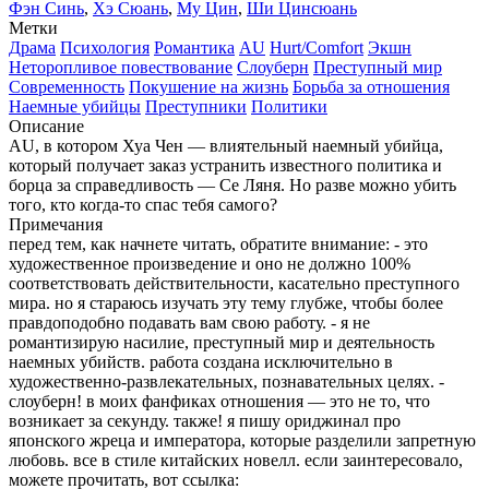
Фэн Синь
,
Хэ Сюань
,
Му Цин
,
Ши Цинсюань
Метки
Драма
Психология
Романтика
AU
Hurt/Comfort
Экшн
Неторопливое повествование
Слоуберн
Преступный мир
Современность
Покушение на жизнь
Борьба за отношения
Наемные убийцы
Преступники
Политики
Описание
AU, в котором Хуа Чен — влиятельный наемный убийца,
который получает заказ устранить известного политика и
борца за справедливость — Се Ляня. Но разве можно убить
того, кто когда-то спас тебя самого?
Примечания
перед тем, как начнете читать, обратите внимание: - это
художественное произведение и оно не должно 100%
соответствовать действительности, касательно преступного
мира. но я стараюсь изучать эту тему глубже, чтобы более
правдоподобно подавать вам свою работу. - я не
романтизирую насилие, преступный мир и деятельность
наемных убийств. работа создана исключительно в
художественно-развлекательных, познавательных целях. -
слоуберн! в моих фанфиках отношения — это не то, что
возникает за секунду. также! я пишу ориджинал про
японского жреца и императора, которые разделили запретную
любовь. все в стиле китайских новелл. если заинтересовало,
можете прочитать, вот ссылка: