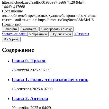
https://ficbook.net/readfic/0198b9a7-3e66-7120-94a4-
144d9a417668
Посвящение
для любителей прекрасных хуаляней. приятного чтения,
котята! мой тг-канал: https://t.me/+rxOuq9uem8MzMzU6
Поделиться
Telegram
Вконтакте
Скопировать ссылку
Читать онлайн
0
Отзывы
97
Нравится
Подписаться
В сборник
Содержание
Глава 0. Пролог
26 августа 2025 в 07:09
Глава 1. Голос, что разжигает огонь
13 сентября 2025 в 07:00
Глава 2. Антелла
09 октября 2025 в 04:29