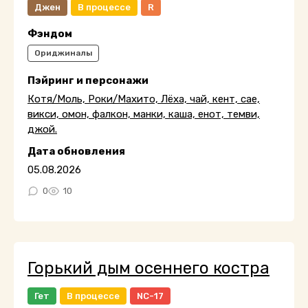
Джен
В процессе
R
Фэндом
Ориджиналы
Пэйринг и персонажи
Котя/Моль, Роки/Махито, Лёха, чай, кент, сае,
викси, омон, фалкон, манки, каша, енот, темви,
джой.
Дата обновления
05.08.2026
0
10
Горький дым осеннего костра
Гет
В процессе
NC-17