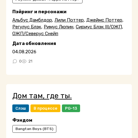
Пэйринг и персонажи
Альбус Дамблдор
,
Лили Поттер
,
Джеймс Поттер
,
Регулус Блэк
,
Римус Люпин
,
Сириус Блэк III/ОЖП
,
ОЖП/Северус Снейп
Дата обновления
04.08.2026
0
21
Дом там, где ты.
Слэш
В процессе
PG-13
Фэндом
Bangtan Boys (BTS)