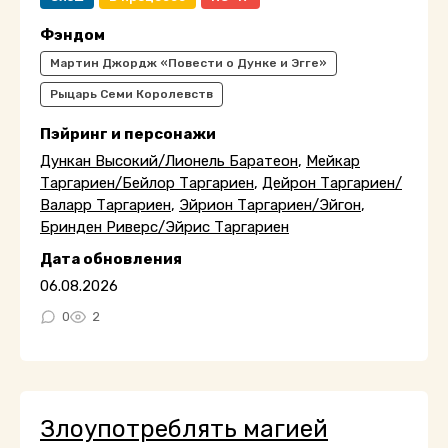
Фэндом
Мартин Джордж «Повести о Дунке и Эгге»
Рыцарь Семи Королевств
Пэйринг и персонажи
Дункан Высокий/Лионель Баратеон
,
Мейкар
Таргариен/Бейлор Таргариен
,
Дейрон Таргариен/
Валарр Таргариен
,
Эйрион Таргариен/Эйгон
,
Бринден Риверс/Эйрис Таргариен
Дата обновления
06.08.2026
0
2
Злоупотреблять магией