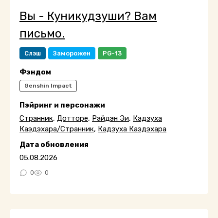
Вы - Куникудзуши? Вам
письмо.
Слэш
Заморожен
PG-13
Фэндом
Genshin Impact
Пэйринг и персонажи
Странник
,
Дотторе
,
Райдэн Эи
,
Кадзуха
Каэдэхара/Странник
,
Кадзуха Каэдэхара
Дата обновления
05.08.2026
0
0