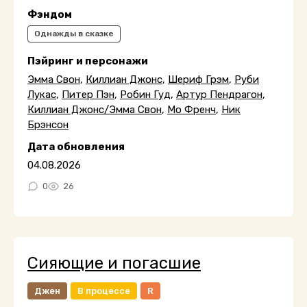
Фэндом
Однажды в сказке
Пэйринг и персонажи
Эмма Свон
,
Киллиан Джонс
,
Шериф Грэм
,
Руби
Лукас
,
Питер Пэн
,
Робин Гуд
,
Артур Пендрагон
,
Киллиан Джонс/Эмма Свон
,
Мо Френч
,
Ник
Брэнсон
Дата обновления
04.08.2026
0
26
Сияющие и погасшие
Джен
В процессе
R