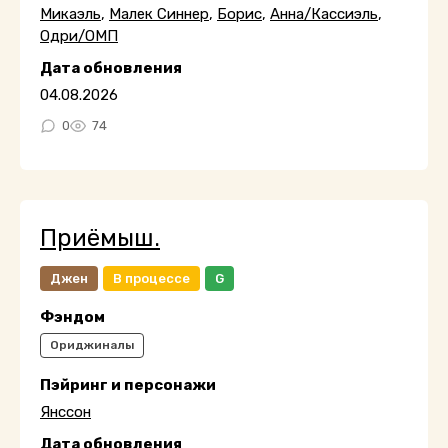
Микаэль
,
Малек Синнер
,
Борис
,
Анна/Кассиэль
,
Одри/ОМП
Дата обновления
04.08.2026
0
74
Приёмыш.
Джен
В процессе
G
Фэндом
Ориджиналы
Пэйринг и персонажи
Янссон
Дата обновления