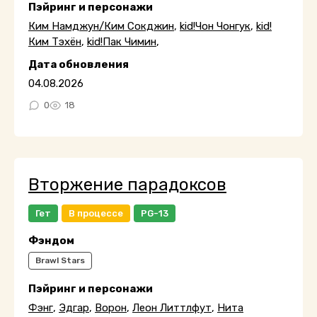
Пэйринг и персонажи
Ким Намджун/Ким Сокджин
,
kid!Чон Чонгук
,
kid!
Ким Тэхён
,
kid!Пак Чимин
,
Дата обновления
04.08.2026
0
18
Вторжение парадоксов
Гет
В процессе
PG-13
Фэндом
Brawl Stars
Пэйринг и персонажи
Фэнг
,
Эдгар
,
Ворон
,
Леон Литтлфут
,
Нита