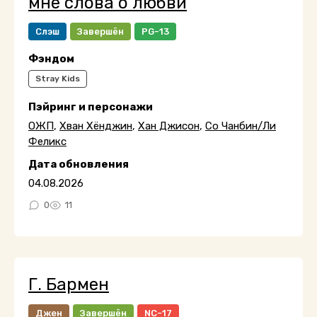
мне слова о любви
Слэш
Завершён
PG-13
Фэндом
Stray Kids
Пэйринг и персонажи
ОЖП
,
Хван Хёнджин
,
Хан Джисон
,
Со Чанбин/Ли
Феликс
Дата обновления
04.08.2026
0
11
Г. Бармен
Джен
Завершён
NC-17