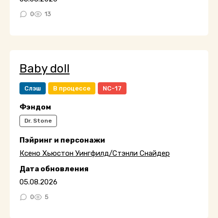
0
13
Baby doll
Слэш
В процессе
NC-17
Фэндом
Dr. Stone
Пэйринг и персонажи
Ксено Хьюстон Уингфилд/Стэнли Снайдер
Дата обновления
05.08.2026
0
5