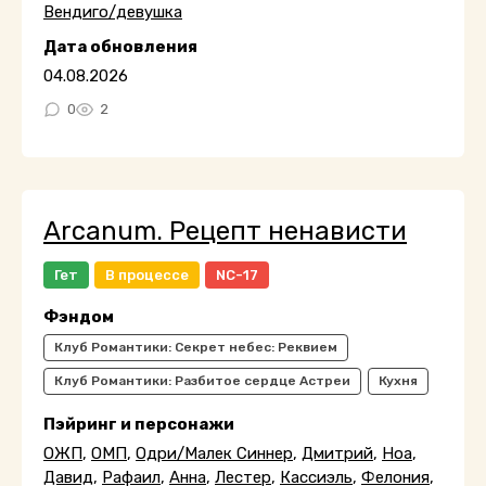
Вендиго/девушка
Дата обновления
04.08.2026
0
2
Arcanum. Рецепт ненависти
Гет
В процессе
NC-17
Фэндом
Клуб Романтики: Секрет небес: Реквием
Клуб Романтики: Разбитое сердце Астреи
Кухня
Пэйринг и персонажи
ОЖП
,
ОМП
,
Одри/Малек Синнер
,
Дмитрий
,
Ноа
,
Давид
,
Рафаил
,
Анна
,
Лестер
,
Кассиэль
,
Фелония
,