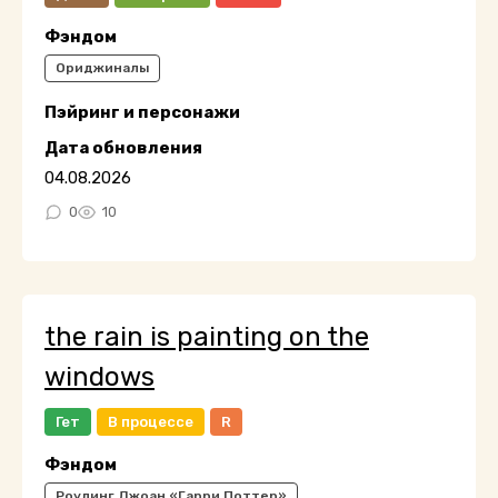
Фэндом
Ориджиналы
Пэйринг и персонажи
Дата обновления
04.08.2026
0
10
the rain is painting on the
windows
Гет
В процессе
R
Фэндом
Роулинг Джоан «Гарри Поттер»