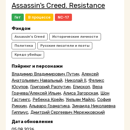
Assassin's Creed. Resistance
Гет
В процессе
NC-17
Фэндом
Assassin's Creed
Исторические личности
Политика
Русские писатели и поэты
Кредо убийцы
Пэйринг и персонажи
Владимир Владимирович Путин
,
Алексей
Анатольевич Навальный
,
Николай II
,
Феликс
Юсупов
,
Григорий Распутин
,
Епископ
,
Вера
Грачева/Алексей Ильин
,
Алиса Загорская
,
Шон
Гастингс
,
Ребекка Крейн
,
Уильям Майлс
,
София
Риккин
,
Альваро Граматика
,
Зинаида Николаевна
Гиппиус
,
Дмитрий Сергеевич Мережковский
Дата обновления
05.08.2026