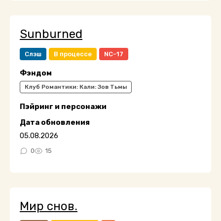
Sunburned
Слэш
В процессе
NC-17
Фэндом
Клуб Романтики: Кали: Зов Тьмы
Пэйринг и персонажи
Дата обновления
05.08.2026
0
15
Мир снов.