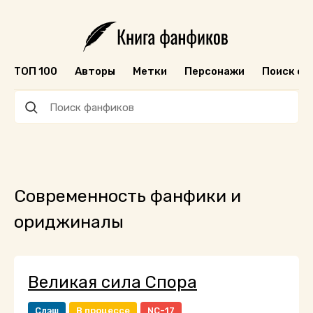
ТОП 100
Авторы
Метки
Персонажи
Поиск ф
Современность фанфики и
ориджиналы
Великая сила Спора
Слэш
В процессе
NC-17