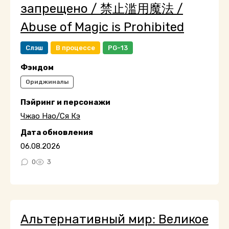
запрещено / 禁止滥用魔法 /
Abuse of Magic is Prohibited
Слэш
В процессе
PG-13
Фэндом
Ориджиналы
Пэйринг и персонажи
Чжао Нао/Ся Кэ
Дата обновления
06.08.2026
0
3
Альтернативный мир: Великое