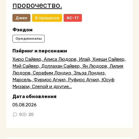
пророчество.
Джен
В процессе
NC-17
Фэндом
Ориджиналы
Пэйринг и персонажи
Хиро Сайвер, Алиса Людорв, Илай, Хиеши Сайвер,
Мэй Сайвер, Доллахан Сайвер, Ян Людорв, Лилия
Людорв, Серафим Лондиз, Эльза Лондиз,
Марсель, Фириос Агнил, Руфиос Агнил, Юсуф
Мизари, Слепой и другие...
Дата обновления
05.08.2026
0
20