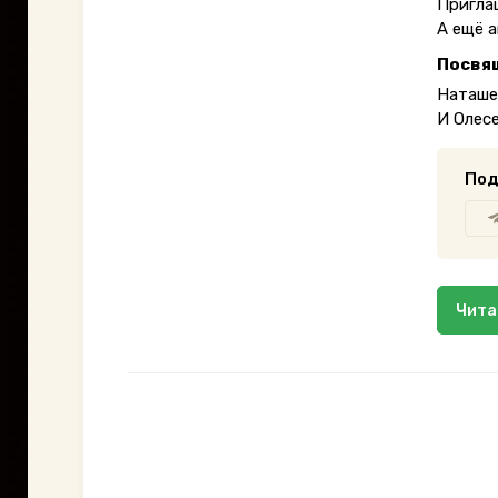
Приглаш
А ещё а
Посвя
Наташе
И Олесе
Под
Чита