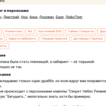
нг и персонажи
н
,
Дмитрий
,
Ноа
,
Анна
,
Донован
,
Баал
,
Лэйн/Грег
Романтика
AU
Частичный ООС
Тайны / Секреты
Дра
ка
Защита любимого
Первый поцелуй
Договоры / Сделки
инты
ние
олжна была стать пленницей, а лабиринт — её тюрьмой.
пошло не так.
чания
ыкладываю только один драббл, но если вдруг вам понравитс
к.
ие происходит с персонажами новеллы "Секрет Небес Реквие
ую "Бегущего..." желательно знать хотя бы примерно.