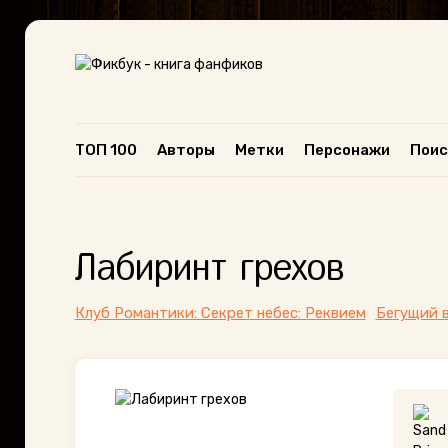
ТОП 100
Авторы
Метки
Персонажи
Поис
Лабиринт грехов
Клуб Романтики: Секрет небес: Реквием
Бегущий 