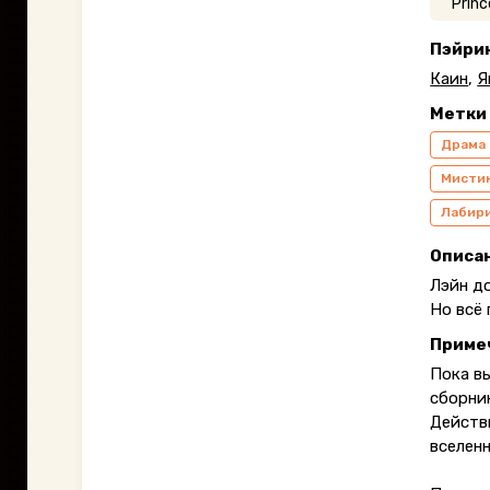
Пэйри
Каин
,
Я
Метки
Драма
Мисти
Лабир
Описа
Лэйн д
Но всё 
Приме
Пока в
сборни
Действ
вселенн