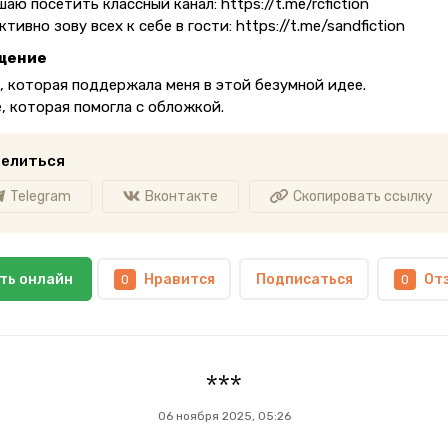
аю посетить классный канал: https://t.me/rcfiction
ктивно зову всех к себе в гости: https://t.me/sandfiction
щение
, которая поддержала меня в этой безумной идее.
, которая помогла с обложкой.
елиться
Telegram
Вконтакте
Скопировать ссылку
ть онлайн
Нравится
Подписаться
От
0
0
***
06 ноября 2025, 05:26