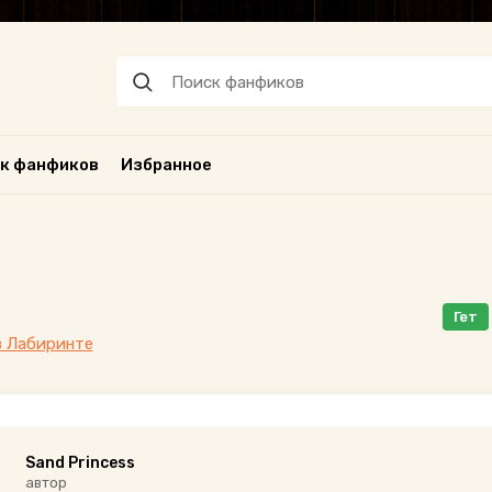
к фанфиков
Избранное
Гет
в Лабиринте
Sand Princess
автор