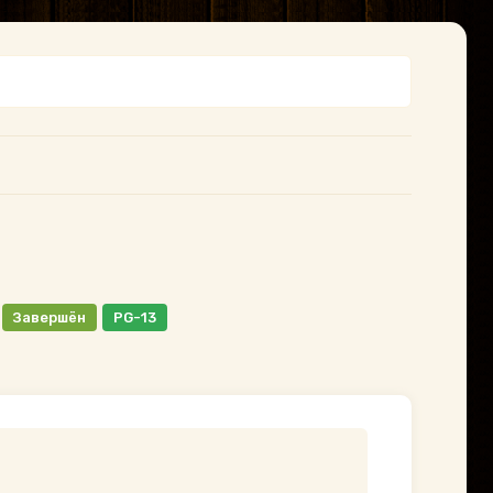
Завершён
PG-13