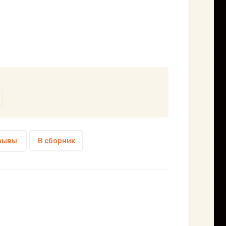
зывы
В сборник