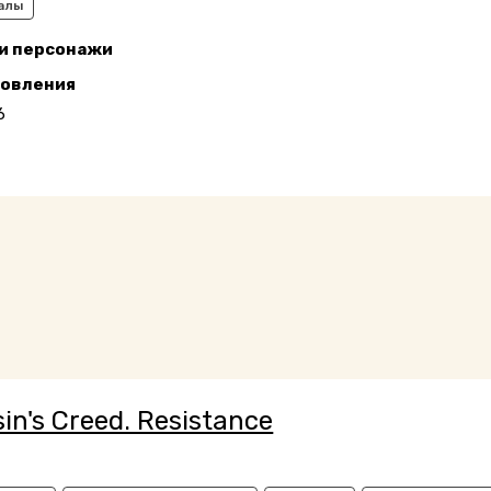
алы
 и персонажи
новления
6
in's Creed. Resistance