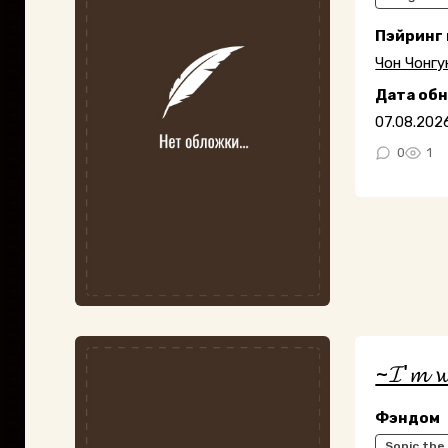
Пэйринг
Чон Чонгу
Дата об
07.08.202
0
1
~𝓘'𝓶 𝔀𝓲
Фэндом
Sonic th