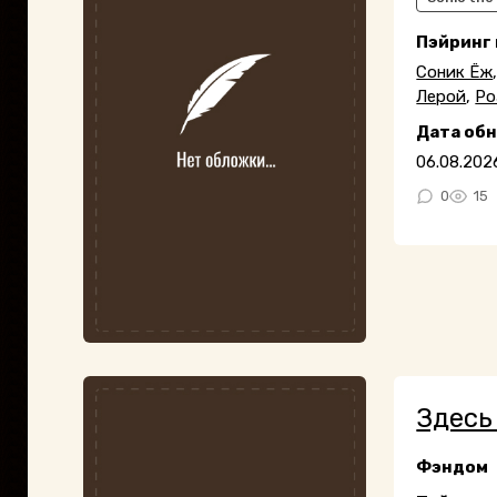
Пэйринг
Соник Ёж
Лерой
,
Ро
Дата об
06.08.202
0
15
Здесь
Фэндом