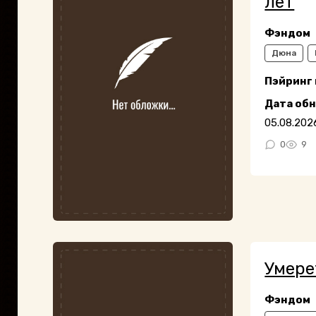
лет
Фэндом
Дюна
Пэйринг
Дата об
05.08.202
0
9
Умере
Фэндом