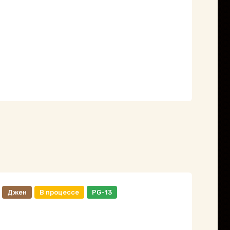
Джен
В процессе
PG-13