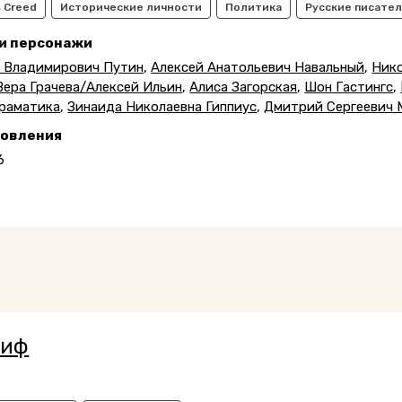
s Creed
Исторические личности
Политика
Русские писател
 и персонажи
 Владимирович Путин
,
Алексей Анатольевич Навальный
,
Нико
Вера Грачева/Алексей Ильин
,
Алиса Загорская
,
Шон Гастингс
,
Граматика
,
Зинаида Николаевна Гиппиус
,
Дмитрий Сергеевич 
новления
6
риф