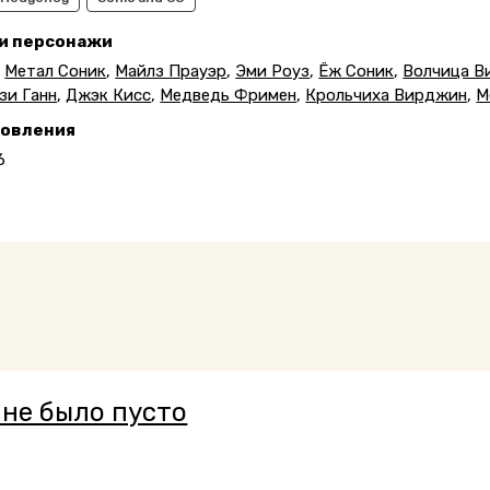
 и персонажи
,
Метал Соник
,
Майлз Прауэр
,
Эми Роуз
,
Ёж Соник
,
Волчица В
зи Ганн
,
Джэк Кисс
,
Медведь Фримен
,
Крольчиха Вирджин
,
М
новления
6
 не было пусто