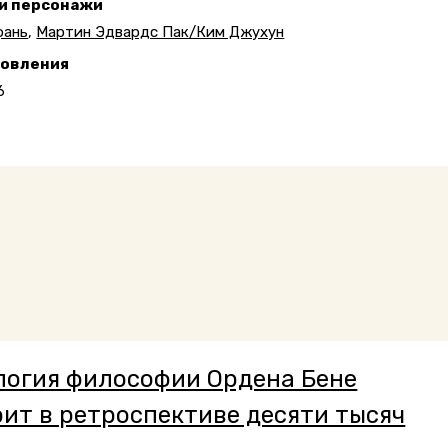
 и персонажи
фань
,
Мартин Эдвардс Пак/Ким Джухун
новления
6
логия философии Ордена Бене
рит в ретроспективе десяти тысяч