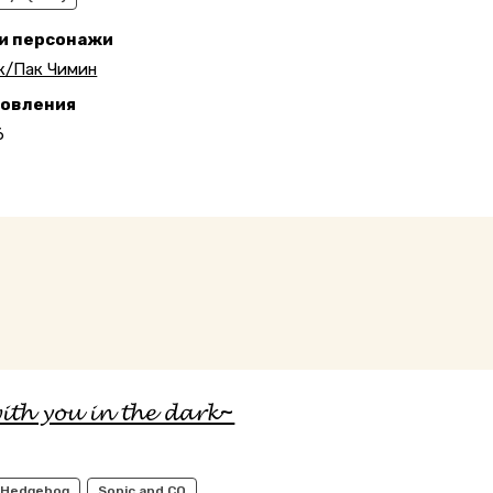
 и персонажи
к/Пак Чимин
новления
6
𝓽𝓱 𝔂𝓸𝓾 𝓲𝓷 𝓽𝓱𝓮 𝓭𝓪𝓻𝓴~
e Hedgehog
Sonic and CO