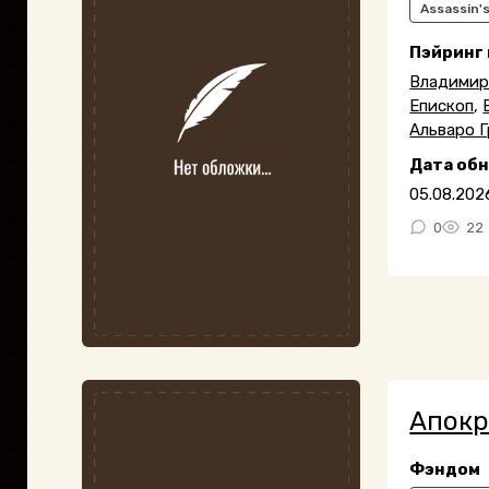
Assassin'
Пэйринг
Владимир
Епископ
,
Альваро 
Дата об
05.08.202
0
22
Апок
Фэндом