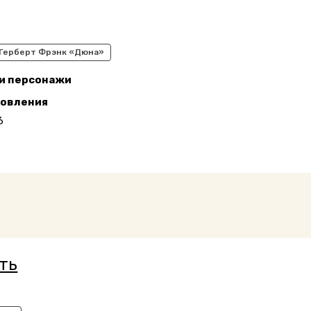
Герберт Фрэнк «Дюна»
 и персонажи
новления
6
ть