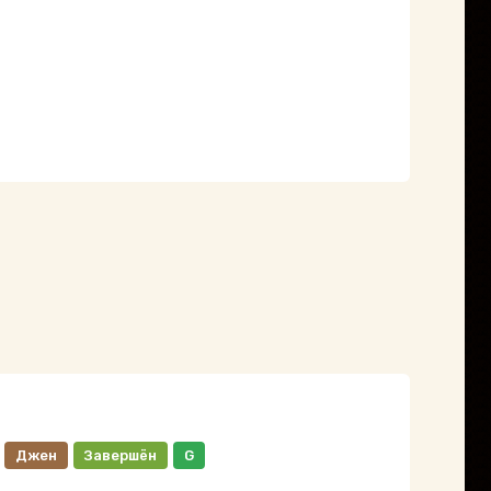
Джен
Завершён
G