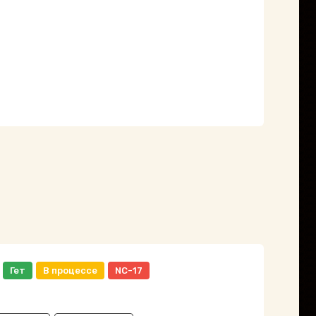
Гет
В процессе
NC-17