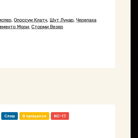
испер
,
Опоссум Клатч
,
Шут Лунар
,
Черепаха
ементо Мори
,
Сторми Везер
Слэш
В процессе
NC-17