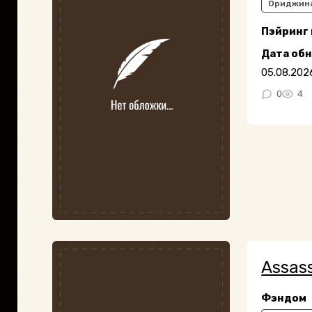
Ориджин
Пэйринг
Дата об
05.08.202
0
4
Assass
Фэндом