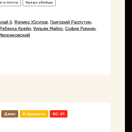
и и поэты
Кредо убийцы
лай II
,
Феликс Юсупов
,
Григорий Распутин
,
Ребекка Крейн
,
Уильям Майлс
,
София Риккин
,
Мережковский
Джен
В процессе
NC-21