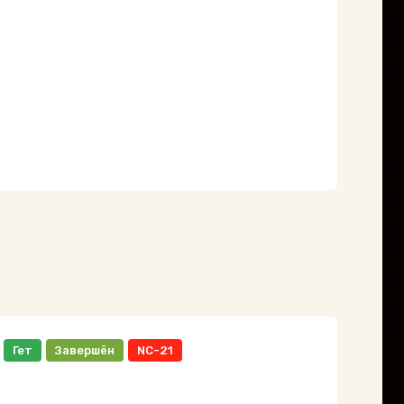
Гет
Завершён
NC-21