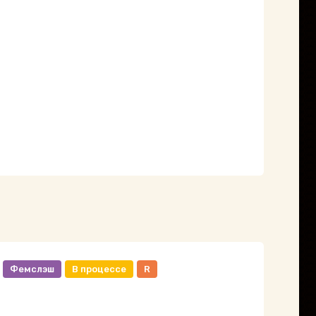
Фемслэш
В процессе
R