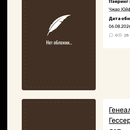
Пэйринг
Чжао Юй
Дата об
06.08.202
0
28
Генеа
Гессе