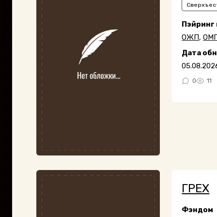
Сверхъес
Пэйринг
ОЖП
,
ОМ
Дата об
05.08.202
0
11
ГРЕХ
Фэндом