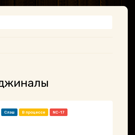
иджиналы
Слэш
В процессе
NC-17