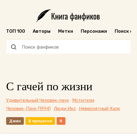
ТОП 100
Авторы
Метки
Персонажи
Поиск ф
С гачей по жизни
Удивительный Человек-паук
Мстители
Человек-Паук (1994)
Люди Икс
Невероятный Халк
Джен
В процессе
R