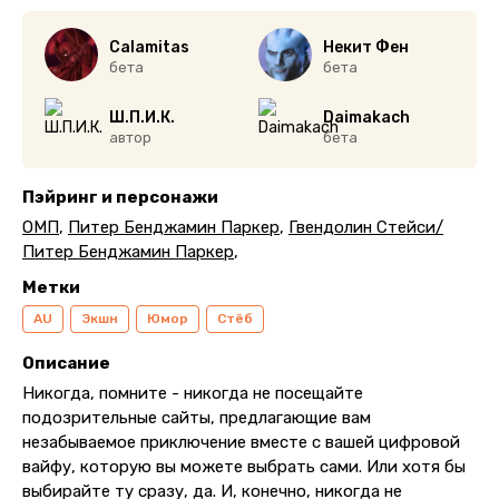
Calamitas
Некит Фен
бета
бета
Ш.П.И.К.
Daimakach
автор
бета
Пэйринг и персонажи
ОМП
,
Питер Бенджамин Паркер
,
Гвендолин Стейси/
Питер Бенджамин Паркер
,
Метки
AU
Экшн
Юмор
Стёб
Описание
Никогда, помните - никогда не посещайте
подозрительные сайты, предлагающие вам
незабываемое приключение вместе с вашей цифровой
вайфу, которую вы можете выбрать сами. Или хотя бы
выбирайте ту сразу, да. И, конечно, никогда не