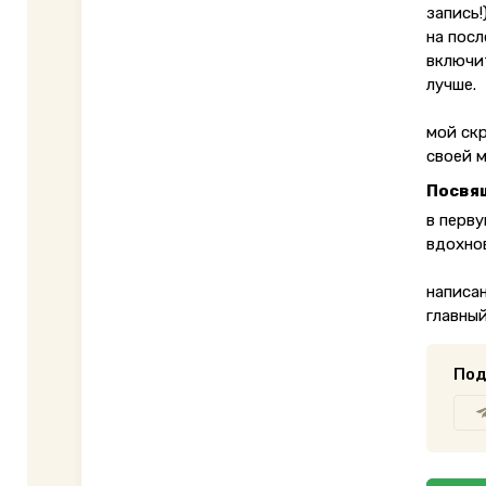
запись!
на посл
включи
лучше.
мой скр
своей м
Посвя
в перву
вдохнов
написан
главный
Под