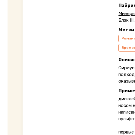
Пэйри
Минерв
Блэк III
Метки
Роман
Време
Описа
Сириус 
подходи
оказыва
Приме
дискле
носом н
написан
вульфст
первые 