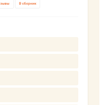
тзывы
В сборник