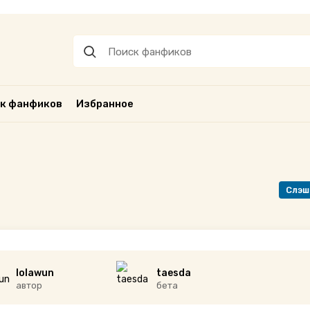
к фанфиков
Избранное
Слэш
lolawun
taesda
автор
бета