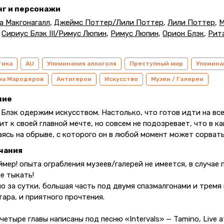
нг и персонажи
а Макгонагалл
,
Джеймс Поттер/Лили Поттер
,
Лили Поттер
,
М
,
Сириус Блэк III/Римус Люпин
,
Римус Люпин
,
Орион Блэк
,
Рит
тика
AU
Упоминания алкоголя
Преступный мир
Упомина
на Мародеров
Антигерои
Искусство
Музеи / Галереи
ние
Блэк одержим искусством. Настолько, что готов идти на все
т к своей главной мечте, но совсем не подозревает, что в к
ясь на обрыве, с которого он в любой момент может сорвать
чания
ймер! опыта ограбления музеев/галерей не имеется, в случа
е тыкать!
о за сутки, большая часть под двумя спазмалгонами и тремя
ара, и приятного прочтения.
четыре главы написаны под песню «Intervals» — Tamino, Live at