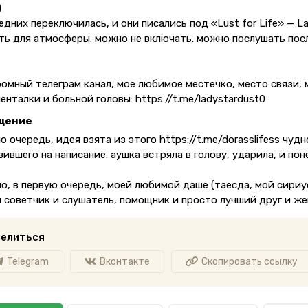
)
едних переключилась, и они писались под «Lust for Life» — L
ть для атмосферы. можно не включать. можно послушать посл
омный телеграм канал, мое любимое местечко, место связи, 
енталки и больной головы: https://t.me/ladystardust0
щение
ю очередь, идея взята из этого https://t.me/dorasslifess чудн
ившего на написание. аушка встряла в голову, ударила, и пон
о, в первую очередь, моей любимой даше (таесда, мой сириус
 советчик и слушатель, помощник и просто лучший друг и же
елиться
Telegram
Вконтакте
Скопировать ссылку