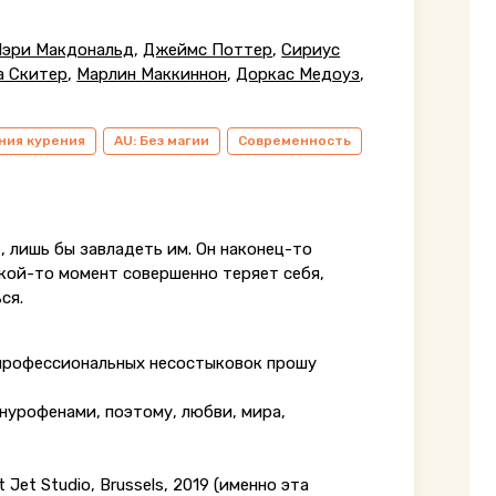
эри Макдональд
,
Джеймс Поттер
,
Сириус
а Скитер
,
Марлин Маккиннон
,
Доркас Медоуз
,
ния курения
AU: Без магии
Современность
, лишь бы завладеть им. Он наконец-то
акой-то момент совершенно теряет себя,
ся.
е профессиональных несостыковок прошу
 нурофенами, поэтому, любви, мира,
 Jet Studio, Brussels, 2019 (именно эта