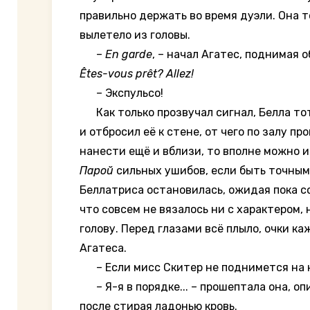
правильно держать во время дуэли. Она т
вылетело из головы.
–
En garde
,
– начал Агатес, поднимая о
Êtes-vous prêt? Allez!
– Экспульсо!
Как только прозвучал сигнал, Белла тот
и отбросил её к стене, от чего по залу п
нанести ещё и вблизи, то вполне можно и
Парой
сильных ушибов, если быть точным.
Беллатриса остановилась, ожидая пока с
что совсем не вязалось ни с характером,
голову. Перед глазами всё плыло, очки ка
Агатеса.
– Если мисс Скитер не поднимется на но
– Я-я в порядке... – прошептала она, оп
после стирая ладонью кровь.