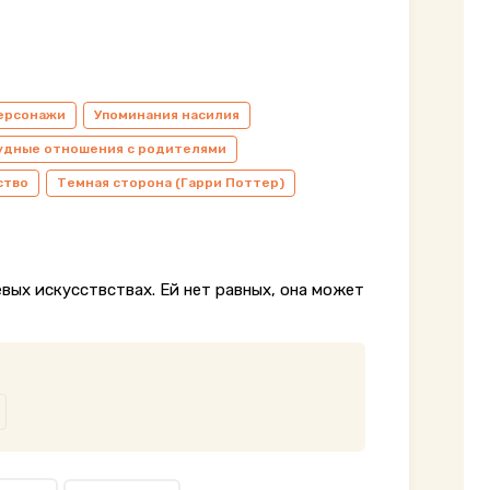
ерсонажи
Упоминания насилия
удные отношения с родителями
ство
Темная сторона (Гарри Поттер)
евых искусствствах. Ей нет равных, она может