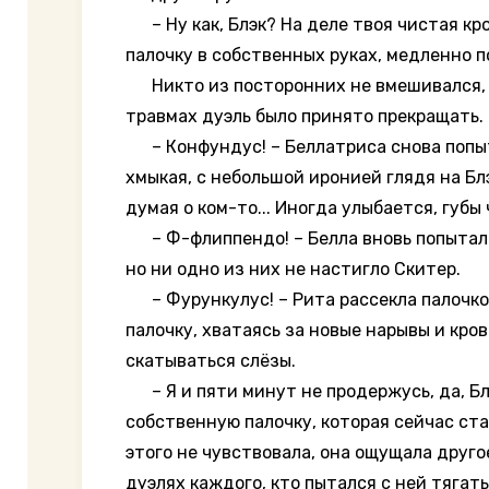
– Ну как, Блэк? На деле твоя чистая кро
палочку в собственных руках, медленно п
Никто из посторонних не вмешивался, да
травмах дуэль было принято прекращать.
– Конфундус! – Беллатриса снова попыта
хмыкая, с небольшой иронией глядя на Бл
думая о ком-то... Иногда улыбается, губы 
– Ф-флиппендо! – Белла вновь попыталас
но ни одно из них не настигло Скитер.
– Фурункулус! – Рита рассекла палочкой 
палочку, хватаясь за новые нарывы и кро
скатываться слёзы.
– Я и пяти минут не продержусь, да, Блэ
собственную палочку, которая сейчас ста
этого не чувствовала, она ощущала друго
дуэлях каждого, кто пытался с ней тягать