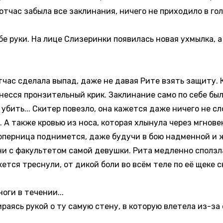
отчас забыла все заклинания, ничего не приходило в го
бе руки. На лице Слизеринки появилась новая ухмылка, 
час сделала выпад, даже не давая Рите взять защиту. 
ронесся пронзительный крик. Заклинание само по себе бы
 убить... Скитер повезло, она кажется даже ничего не 
 А также кровью из носа, которая хлынула через мгновен
оперница поднимется, даже будучи в бою надменной и ж
 ни с факультетом самой девушки. Рита медленно сползл
жется треснули, от дикой боли во всём теле по её щеке 
ги в течении...
ираясь рукой о ту самую стену, в которую влетела из-з