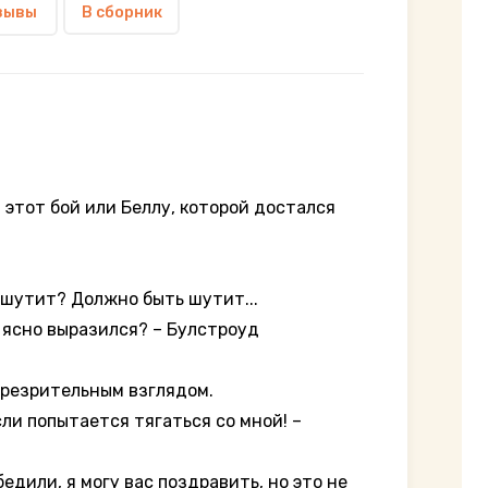
зывы
В сборник
 этот бой или Беллу, которой достался
.
шутит? Должно быть шутит...
 ясно выразился? – Булстроуд
презрительным взглядом.
и попытается тягаться со мной! –
дили, я могу вас поздравить, но это не