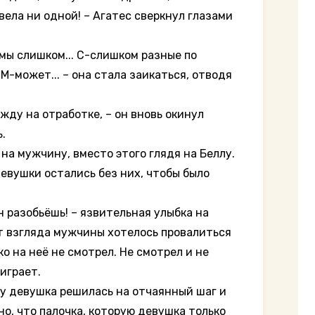
вела ни одной! – Агатес сверкнул глазами
 мы слишком... С-слишком разные по
 М-может... – она стала заикаться, отводя
жду на отработке, – он вновь окинул
.
 на мужчину, вместо этого глядя на Беллу.
девушки остались без них, чтобы было
н разобьёшь! – язвительная улыбка на
от взгляда мужчины хотелось провалиться
о на неё не смотрел. Не смотрел и не
играет.
ому девушка решилась на отчаянный шаг и
ьно, что палочка, которую девушка только