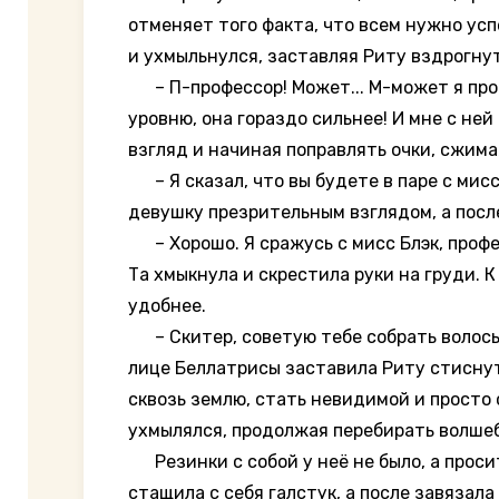
отменяет того факта, что всем нужно усп
и ухмыльнулся, заставляя Риту вздрогнут
– П-профессор! Может... М-может я профе
уровню, она гораздо сильнее! И мне с ней 
взгляд и начиная поправлять очки, сжима
– Я сказал, что вы будете в паре с мисс
девушку презрительным взглядом, а после 
– Хорошо. Я сражусь с мисс Блэк, професс
Та хмыкнула и скрестила руки на груди. 
удобнее.
– Скитер, советую тебе собрать волосы, 
лице Беллатрисы заставила Риту стиснуть
сквозь землю, стать невидимой и просто с
ухмылялся, продолжая перебирать волшебн
Резинки с собой у неё не было, а просит
стащила с себя галстук, а после завязала