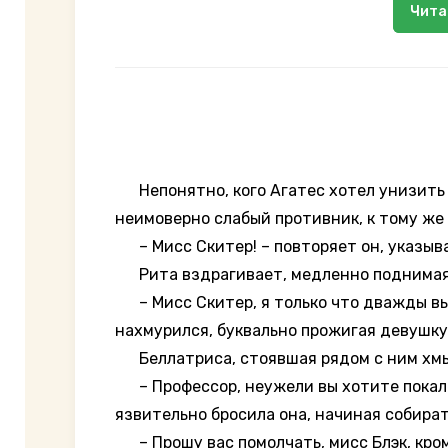
Чита
Непонятно, кого Агатес хотел унизить бо
неимоверно слабый противник, к тому же п
– Мисс Скитер! – повторяет он, указыва
Рита вздрагивает, медленно поднимая в
– Мисс Скитер, я только что дважды выз
нахмурился, буквально прожигая девушку,
Беллатриса, стоявшая рядом с ним хмык
– Профессор, неужели вы хотите покалеч
язвительно бросила она, начиная собирать
– Прошу вас помолчать, мисс Блэк, кроме