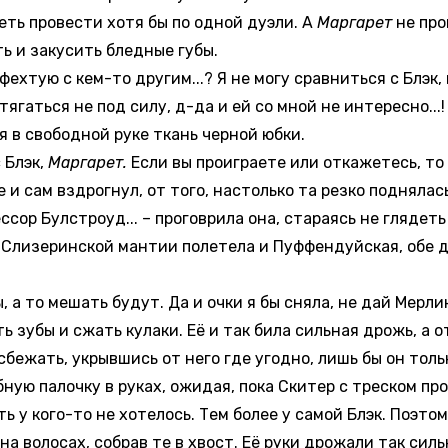
еть провести хотя бы по одной дуэли. А
Маргарет
не про
ь и закусить бледные губы.
хтую с кем-то другим...? Я не могу сравниться с Блэк,
тягаться не под силу, д-да и ей со мной не интересно...!
я в свободной руке ткань черной юбки.
 Блэк,
Маргарет.
Если вы проиграете или откажетесь, то 
и сам вздрогнул, от того, настолько та резко поднялась
ор Булстроуд... – проговрила она, стараясь не глядеть
К Слизеринской мантии полетела и Пуффендуйская, обе 
а то мешать будут. Да и очки я бы сняла, не дай Мерли
 зубы и сжать кулаки. Её и так била сильная дрожь, а 
бежать, укрывшись от него где угодно, лишь бы он тольк
ую палочку в руках, ожидая, пока Скитер с треском про
ь у кого-то не хотелось. Тем более у самой Блэк. Поэт
 на волосах, собрав те в хвост. Её руки дрожали так сил