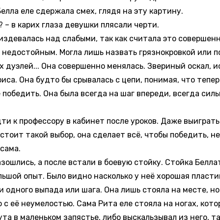
Белла еле сдержала смех, глядя на эту картину.
– в карих глаза девушки плясали черти.
здевалась над слабыми, так как считала это совершен
а недостойным. Могла лишь назвать грязнокровкой или по
х дуэлей... Она совершенно менялась. Звериный оскал, 
риса. Она будто бы срывалась с цепи, понимая, что тепер
 победить. Она была всегда на шаг впереди, всегда сильн
и к профессору в кабинет после уроков. Даже выиграть у
у стоит такой выбор, она сделает всё, чтобы победить, не
сама.
лись, а после встали в боевую стойку. Стойка Беллат
льшой опыт. Было видно насколько у неё хорошая пластик
ни одного выпада или шага. Она лишь стояла на месте, н
с её неумелостью. Сама Рита еле стояла на ногах, кото
а в маленьком запястье, либо выскальзывал из него, та