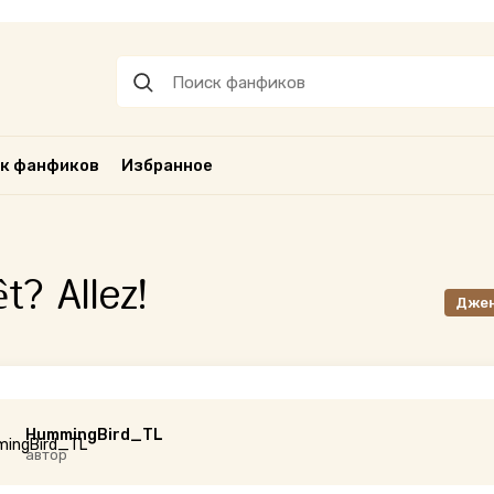
к фанфиков
Избранное
t? Allez!
Дже
HummingBird_TL
автор