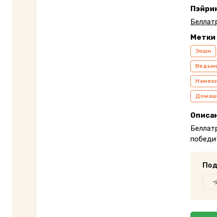
Пэйри
Беллат
Метки
Экшн
Ведьмы
Намек
Домаш
Описа
Беллатр
победит
Под