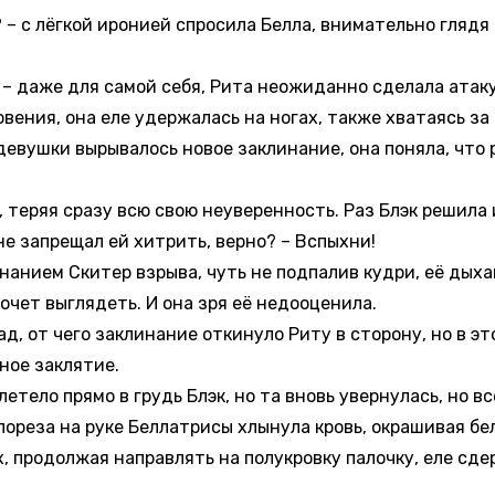
 с лёгкой иронией спросила Белла, внимательно глядя 
 – даже для самой себя, Рита неожиданно сделала атаку,
ения, она еле удержалась на ногах, также хватаясь за 
евушки вырывалось новое заклинание, она поняла, что р
теряя сразу всю свою неуверенность. Раз Блэк решила и
не запрещал ей хитрить, верно? – Вспыхни!
нием Скитер взрыва, чуть не подпалив кудри, её дыхани
очет выглядеть. И она зря её недооценила.
, от чего заклинание откинуло Риту в сторону, но в эт
ное заклятие.
ло прямо в грудь Блэк, но та вновь увернулась, но вс
з пореза на руке Беллатрисы хлынула кровь, окрашивая б
х, продолжая направлять на полукровку палочку, еле сде