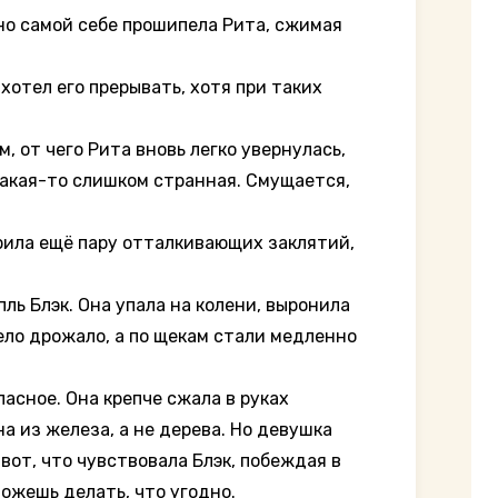
нно самой себе прошипела Рита, сжимая
отел его прерывать, хотя при таких
 от чего Рита вновь легко увернулась,
 какая-то слишком странная. Смущается,
рила ещё пару отталкивающих заклятий,
ль Блэк. Она упала на колени, выронила
тело дрожало, а по щекам стали медленно
асное. Она крепче сжала в руках
а из железа, а не дерева. Но девушка
вот, что чувствовала Блэк, побеждая в
можешь делать, что угодно.