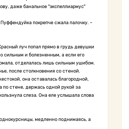
лову, даже банальное "экспеллиармус"
а Пуффендуйка покрепче сжала палочку. –
Красный луч попал прямо в грудь девушки
ло сильным и болезненным, а если его
сломала, отделалась лишь сильным ушибом.
ье, после столкновения со стеной.
естокой, она оставалась благородной,
а по стене, держась одной рукой за
скользнула слеза. Она еле услышала слова
а однокурсницы, медленно поднимаясь, а