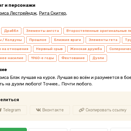
нг и персонажи
риса Лестрейндж
,
Рита Скитер
,
Драббл
Элементы ангста
Второстепенные оригинальные п
 / Колдуны
Прошлое
Близкие враги
Элементы гета
Тр
и на отношения
Нервный срыв
Женская дружба
Соперниче
нее насилие
1960-е годы
Фехтование
Дуэли
ние
иса Блэк лучшая на курсе. Лучшая во всём и разумеется в бо
ь на дуэли любого! Точнее... Почти любого.
елиться
Telegram
Вконтакте
Скопировать ссылку