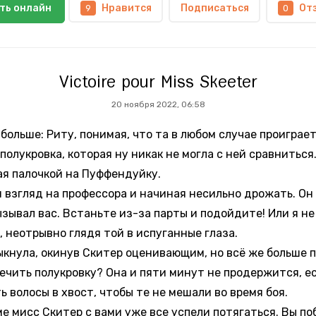
ть онлайн
Нравится
Подписаться
От
9
0
Victoire pour Miss Skeeter
20 ноября 2022, 06:58
льше: Риту, понимая, что та в любом случае проиграет
олукровка, которая ну никак не могла с ней сравниться
я палочкой на Пуффендуйку.
згляд на профессора и начиная несильно дрожать. Он 
ывал вас. Встаньте из-за парты и подойдите! Или я не
 неотрывно глядя той в испуганные глаза.
нула, окинув Скитер оценивающим, но всё же больше 
ить полукровку? Она и пяти минут не продержится, есл
 волосы в хвост, чтобы те не мешали во время боя.
 мисс Скитер с вами уже все успели потягаться. Вы побе