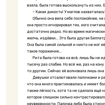
взяла, была готова выскользнуть из них. 
– Какая дикость! У маглов нахваталась? 
Обычно она вела себя поспокойнее, не и
она просто игнорировал тех, кого считал
достаточно редко. Но во время магически
желчь, издёвки... Это была другая Беллат
Она была самой сильной и никто не мог её
такое поражение...
Рита была готова на всё, лишь бы не идт
тысячу раз слабее. Но всё же, раз на кон
то другим. Сейчас её волновала лишь она 
Девушки отсалютовали палочками и разош
что она много практиковалась и имеет бо
также лёгкость, хотя та не сделала ещё 
которое слишком сильно контрастировало 
неуверенности. Палочка либо была стиснут