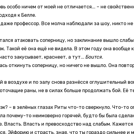
вь особо ничем от моей не отличается... – не свойстве
одходя к Белле.
же профессор. Все молча наблюдали за шоу, никто не х
лся атаковать соперницу, но заклинание вышло слабым,
эк. Такой её она ещё не видела. В этом году она вообще
часто закусывает, краснеет, а тут...
Боится
.
ь откинуть соперницу, но ничего не вышло. Она повто
в воздухе и по залу снова разнёсся оглушительный воп
воточащие раны, не в силах больше продолжать бой. Её 
к? – в зелёных глазах Риты что-то сверкнуло. Что-то оп
ла почему-то неимоверно горячей, будто бы была сделан
е. Власть. Власть и превосходство над слабым. Кажется 
ся. Эйфорию и страсть, зная, что ты гораздо сильнее и 