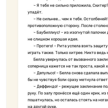
– Я тебя не сильно приложила, Скитер? –
упадёт.
– Не сильнее... чем я тебя. Остолбеней!
противоположную сторону. После столкнов
– Баубиллиус! – из изогнутой палочки д
не слишком хорошая идея.
– Протего! – Рита успела взять защиту, 
играть также. Только хитрее. Никто ведь 
Белла увернулась от вызванного заклина
соперница кажется не так проста, какой х
– Депульсо! – Белла снова сделала выпад
бы не чувствуя боли сразу метнула ответ
– Деффиндо! – режущее заклинание полете
руку. По залу пронёсся ещё один крик, и
пошатнулась, но осталась стоять на нога
на другой руке.