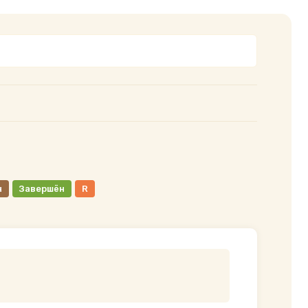
н
Завершён
R