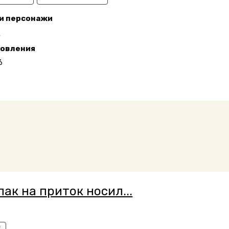
 и персонажи
П
новления
6
пак на приток носил...
E