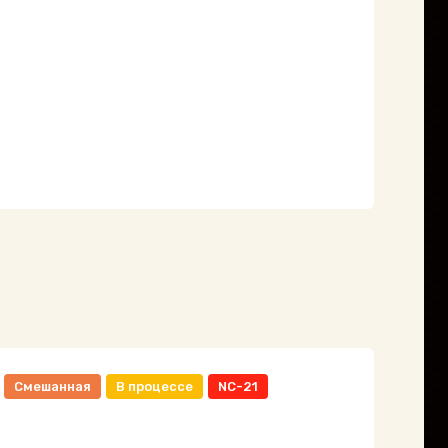
Смешанная
В процессе
NC-21