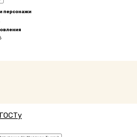
 и персонажи
П
новления
6
 ГОСТу