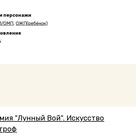
 и персонажи
П/ОМП
,
ОЖП(ребёнок)
новления
6
мия "Лунный Вой". Искусство
троф