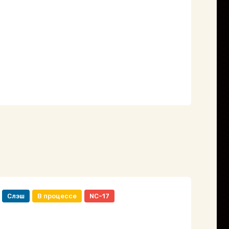
Слэш
В процессе
NC-17