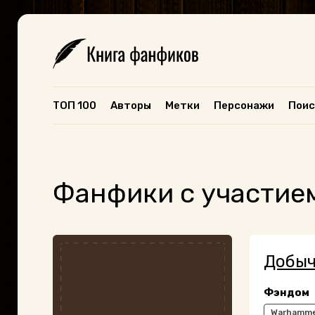
ТОП 100
Авторы
Метки
Персонажи
Поис
Фанфики с участие
Добы
Фэндом
Warhamme