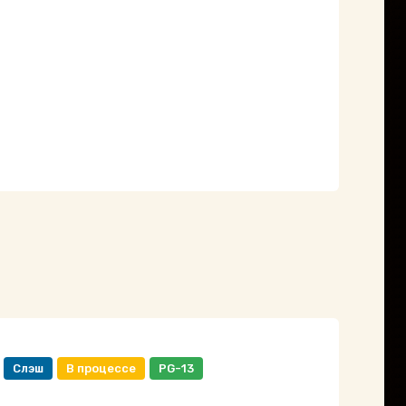
Слэш
В процессе
PG-13