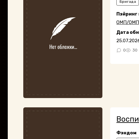
Бригада
Пэйринг
ОМП/ОМ
Дата об
25.07.202
0
30
Воспи
Фэндом