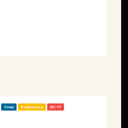
Слэш
В процессе
NC-17