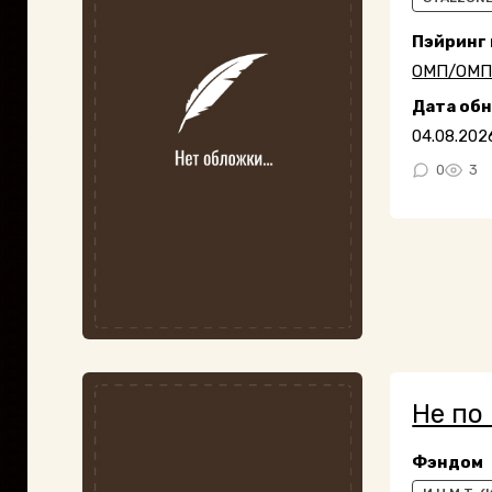
Пэйринг
ОМП/ОМ
Дата об
04.08.202
0
3
Не по
Фэндом