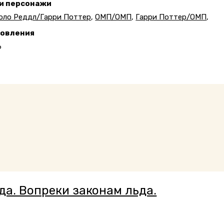
 и персонажи
оло Реддл/Гарри Поттер
,
ОМП/ОМП
,
Гарри Поттер/ОМП
,
новления
6
да. Вопреки законам льда.