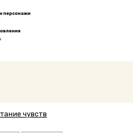
 и персонажи
П
новления
6
тание чувств