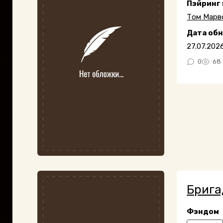
Пэйринг
Том Марв
Дата об
27.07.202
0
68
Брига
Фэндом