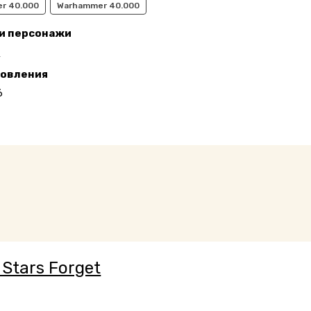
r 40.000
Warhammer 40.000
 и персонажи
П
новления
6
Stars Forget