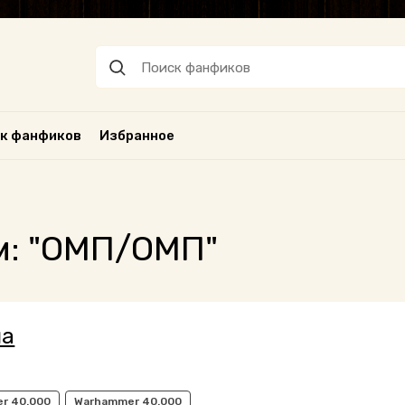
к фанфиков
Избранное
м: "ОМП/ОМП"
ча
r 40.000
Warhammer 40.000