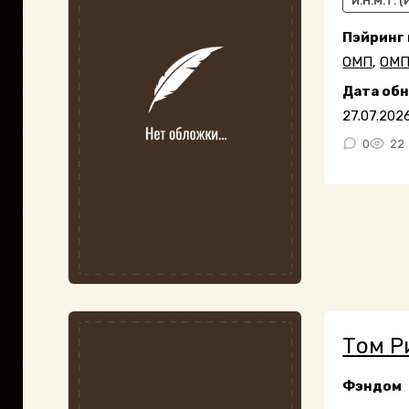
И.Н.М.Т. 
Пэйринг
ОМП
,
ОМП
Дата об
27.07.202
0
22
Том Р
Фэндом