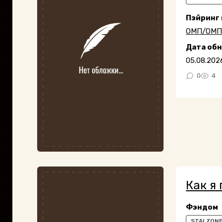
Пэйринг
ОМП/ОМ
Дата об
05.08.202
0
4
Как я 
Фэндом
STALZON