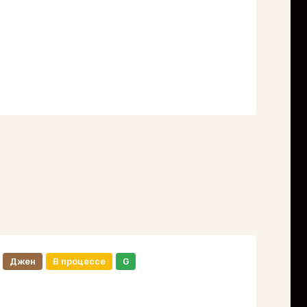
Джен
В процессе
G