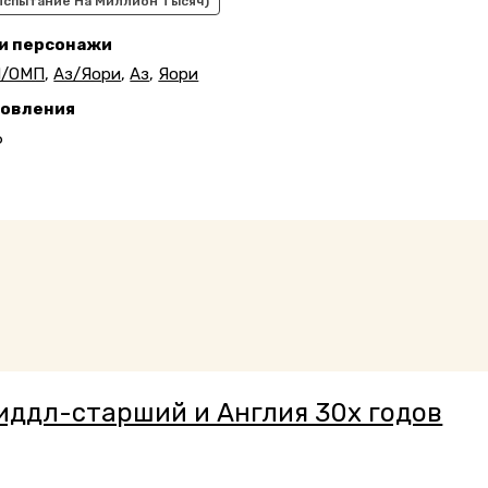
(Испытание На Миллион Тысяч)
 и персонажи
/ОМП
,
Аз/Яори
,
Аз
,
Яори
новления
6
иддл-старший и Англия 30х годов