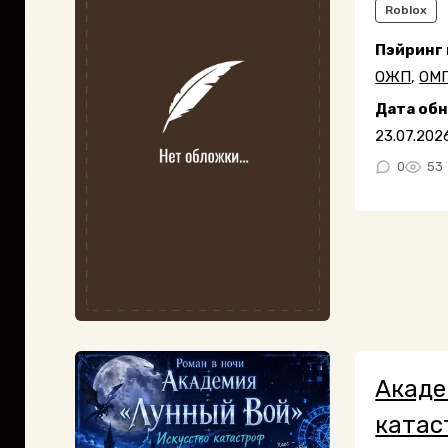
Roblox
Пэйринг
ОЖП
,
ОМ
Дата об
23.07.202
0
53
Акаде
катас