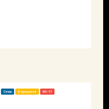
Слэш
В процессе
NC-17