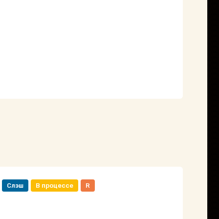
Слэш
В процессе
R