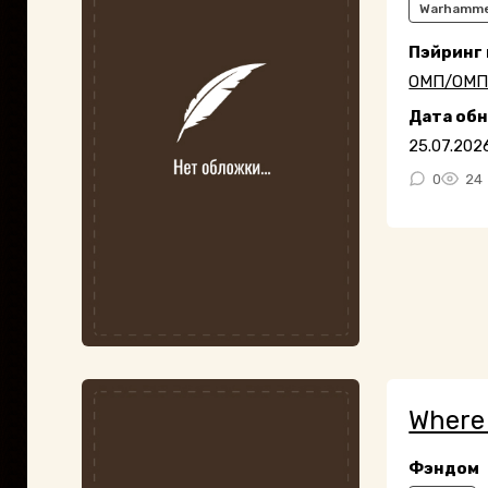
Warhamme
Пэйринг
ОМП/ОМ
Дата об
25.07.202
0
24
Where 
Фэндом