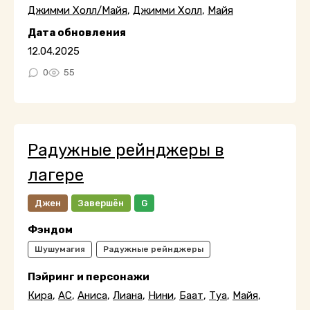
Джимми Холл/Майя
,
Джимми Холл
,
Майя
Дата обновления
12.04.2025
0
55
Радужные рейнджеры в
лагере
Джен
Завершён
G
Фэндом
Шушумагия
Радужные рейнджеры
Пэйринг и персонажи
Кира
,
АС
,
Аниса
,
Лиана
,
Нини
,
Баат
,
Туа
,
Майя
,