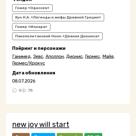
Гомер «Одиссея»
Кун Н.А. «Легенды и мифы Древней Греции»
Гомер «Илиада»
Панополитанский Нонн «Деяния Диониса»
Пэйринг и персонажи
Ганимед
,
Зевс
,
Аполлон
,
Дионис
,
Гермес
,
Майя
,
Гермес/Крокус
Дата обновления
08.07.2026
0
78
new joy will start