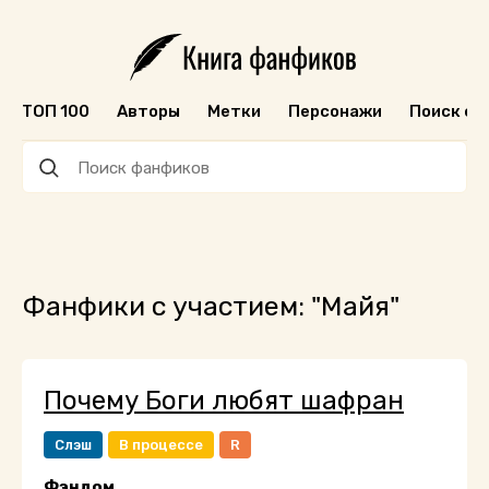
ТОП 100
Авторы
Метки
Персонажи
Поиск ф
Фанфики с участием: "Майя"
Почему Боги любят шафран
Слэш
В процессе
R
Фэндом