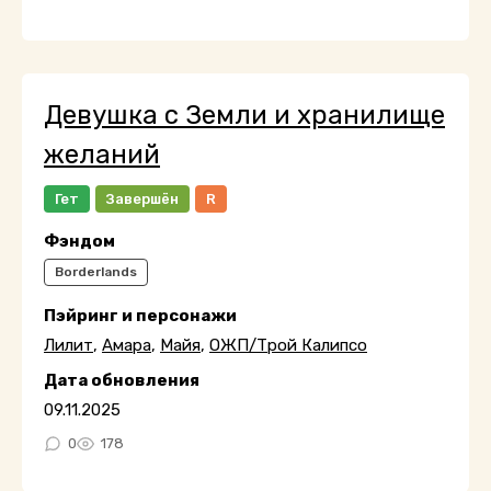
Девушка с Земли и хранилище
желаний
Гет
Завершён
R
Фэндом
Borderlands
Пэйринг и персонажи
Лилит
,
Амара
,
Майя
,
ОЖП/Трой Калипсо
Дата обновления
09.11.2025
0
178