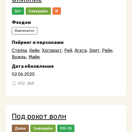
Гет
Завершён
R
Фэндом
Rainimator
Пэйринг и персонажи
Стелла
,
Кейн
,
Хогсворт
,
Рей
,
Агата
,
Элит
,
Рейн
,
Вождь
,
Майя
,
Дата обновления
02.06.2025
0
260
Под рокот волн
Джен
Завершён
PG-13