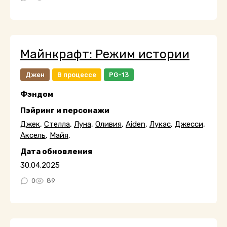
Майнкрафт: Режим истории
Джен
В процессе
PG-13
Фэндом
Пэйринг и персонажи
Джек
,
Стелла
,
Луна
,
Оливия
,
Aiden
,
Лукас
,
Джесси
,
Аксель
,
Майя
,
Дата обновления
30.04.2025
0
89