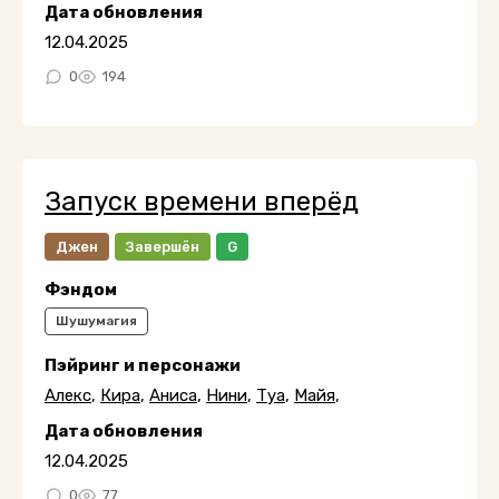
Дата обновления
12.04.2025
0
194
Запуск времени вперёд
Джен
Завершён
G
Фэндом
Шушумагия
Пэйринг и персонажи
Алекс
,
Кира
,
Аниса
,
Нини
,
Туа
,
Майя
,
Дата обновления
12.04.2025
0
77