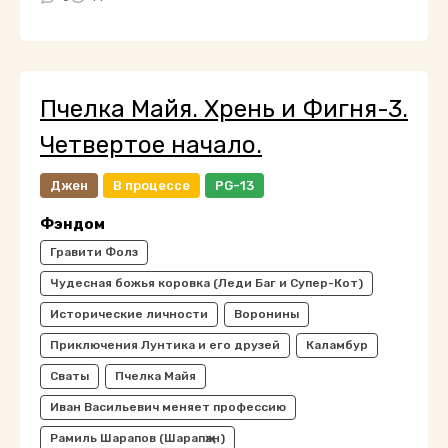
Пчелка Майя. Хрень и Фигня-3.
Четвертое начало.
Джен
В процессе
PG-13
Фэндом
Гравити Фолз
Чудесная божья коровка (Леди Баг и Супер-Кот)
Исторические личности
Воронины
Приключения Лунтика и его друзей
Каламбур
Сваты
Пчелка Майя
Иван Васильевич меняет профессию
Рамиль Шарапов (Шарапҗан)