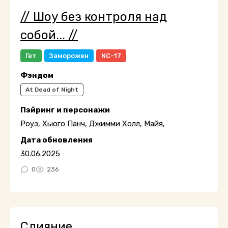
// Шоу без контроля над
собой... //
Гет
Заморожен
NC-17
Фэндом
At Dead of Night
Пэйринг и персонажи
Роуз
,
Хьюго Панч
,
Джимми Холл
,
Майя
,
Дата обновления
30.06.2025
0
236
Слияние