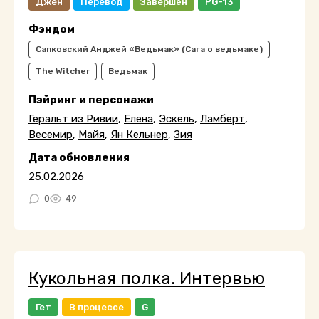
Джен
Перевод
Завершён
PG-13
Фэндом
Сапковский Анджей «Ведьмак» (Сага о ведьмаке)
The Witcher
Ведьмак
Пэйринг и персонажи
Геральт из Ривии
,
Елена
,
Эскель
,
Ламберт
,
Весемир
,
Майя
,
Ян Кельнер
,
Зия
Дата обновления
25.02.2026
0
49
Кукольная полка. Интервью
Гет
В процессе
G