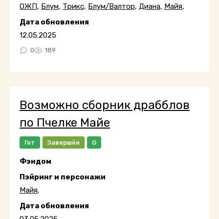
ОЖП
,
Блум
,
Трикс
,
Блум/Валтор
,
Диана
,
Майя
,
Дата обновления
12.05.2025
0
189
Возможно сборник драбблов
по Пчелке Майе
Гет
Завершён
G
Фэндом
Пэйринг и персонажи
Майя
,
Дата обновления