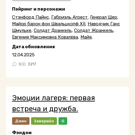
Пэйринг и персонажи
Стэнфорд Пайнс
,
Габриэль Агрест
,
Генерал Шер
,
Майор барон фон Швальцкопф XII
,
Наводчик Ганс
Шмульке
,
Солдат Дранкель
,
Солдат Жранкель
,
Евгения Максимовна Ковалёва
,
Майя
,
Дата обновления
12.04.2025
0
3217
Эмоции лагеря: первая
встреча и дружба.
Джен
Завершён
G
Фэндом