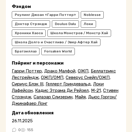
Фэндом
Роулинг Джоан «Гарри Поттер»
Noblesse
Доктор Стрэндж
Douluo Dalu
Локи
Хроники Хаоса
Школа Монстров / Монстр Хай
Школа Долго и Счастливо / Эвер Афтер Хай
Братзиллаз
Forsaken World
Пэйринг и персонажи
Гарри Поттер
,
Драко Малфой
,
ОЖП
,
Беллатрикс
Лестрейндж
,
ОЖП/ОМП
,
Северус Снейп/ОЖП
,
Сириус Блэк III
,
Геллерт Гриндевальд
,
Локи
Лафейсон
,
Кадис Этрама Ди Рейзел
,
М-21
,
Стивен
Стрэндж
,
Салазар Слизерин
,
Майя
,
Дьюс Горгон/
Джинафаер Лонг
Дата обновления
26.11.2025
0
155