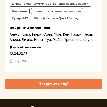
Диккенс Чарльз «Рождественская песнь в прозе»
Новаторы
Волшебный школьный автобус
Супер МЯУ
Шериф Келли и Дикий Запад
Пэйринг и персонажи
Алекс
,
Кира
,
Генри
,
Соня
,
Фил
,
Кей
,
Гарри
,
Неон
,
Аниса
,
Лиана
,
Нини
,
Туа
,
Майя
,
Присцилла Скунс
,
Дата обновления
12.04.2025
0
269
Загрузить ещё