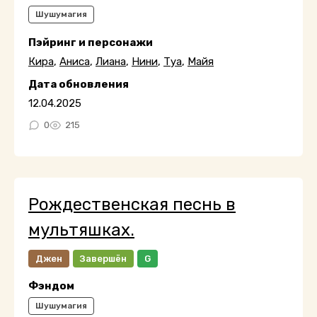
Шушумагия
Пэйринг и персонажи
Кира
,
Аниса
,
Лиана
,
Нини
,
Туа
,
Майя
Дата обновления
12.04.2025
0
215
Рождественская песнь в
мультяшках.
Джен
Завершён
G
Фэндом
Шушумагия