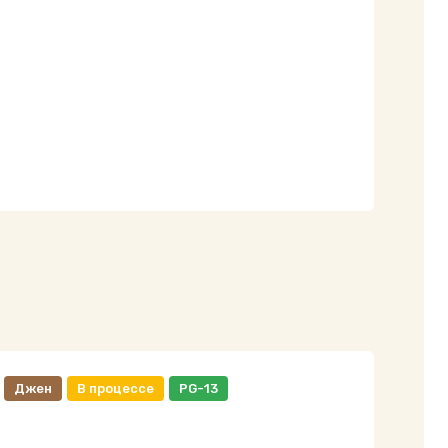
Джен
В процессе
PG-13