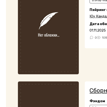
D.Gray-m
Пэйринг
Юу Канда
Дата об
01.11.2025
0
10
Сборн
Фэндом