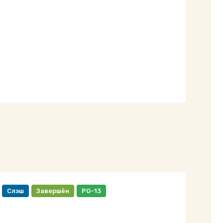
Слэш
Завершён
PG-13