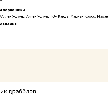
an
 и персонажи
/Аллен Уолкер
,
Аллен Уолкер
,
Юу Канда
,
Мариан Кросс
,
Миран
новления
8
ик драбблов