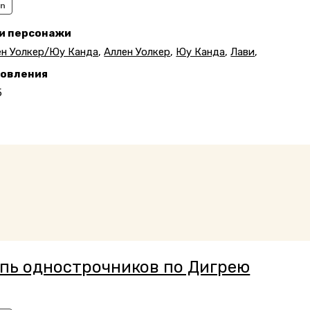
an
 и персонажи
ен Уолкер/Юу Канда
,
Аллен Уолкер
,
Юу Канда
,
Лави
,
новления
5
пь однострочников по Дигрею