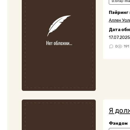
D.Gray-m
Пэйринг
Аллен Уол
Дата об
17.07.202
0
191
Я дол
Фэндом