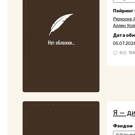
Пэйринг
Рюноске 
Аллен Уол
Дата об
05.07.202
0
15
Я — д
Фэндом
D.Gray-m