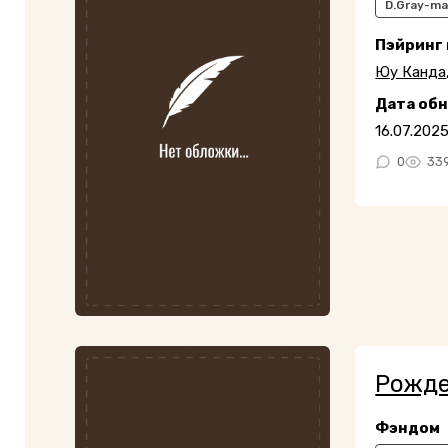
D.Gray-m
Пэйринг
Юу Канда
Дата об
16.07.202
0
33
Рожде
Фэндом