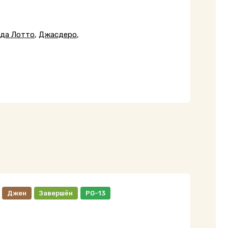
да Лотто
,
Джасдеро
,
Джен
Завершён
PG-13