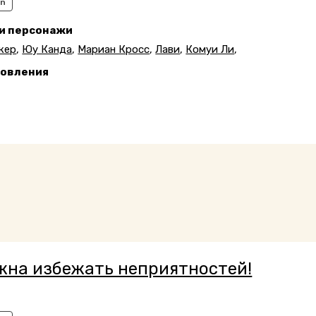
an
 и персонажи
кер
,
Юу Канда
,
Мариан Кросс
,
Лави
,
Комуи Ли
,
новления
5
жна избежать неприятностей!