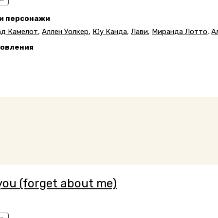
 и персонажи
ад Камелот
,
Аллен Уолкер
,
Юу Канда
,
Лави
,
Миранда Лотто
,
А
новления
5
you (forget about me)