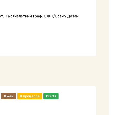
от
,
Тысячелетний Граф
,
ОЖП/Осаму Дазай
,
Джен
В процессе
PG-13