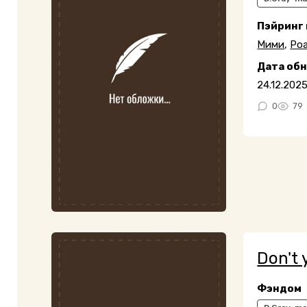
Пэйринг
Мими
,
Ро
Дата об
24.12.202
0
79
Don't 
Фэндом