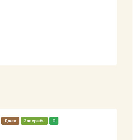
Джен
Завершён
G