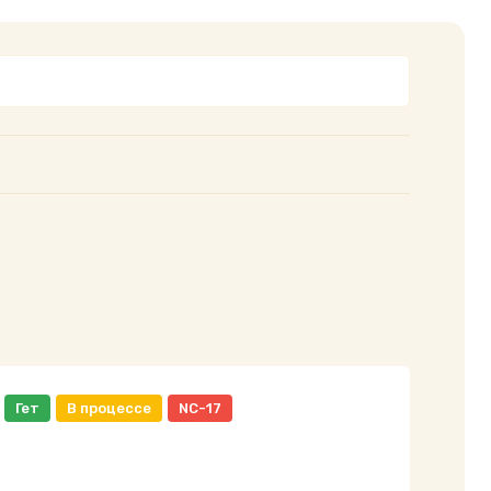
Гет
В процессе
NC-17