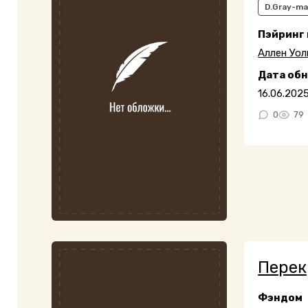
D.Gray-m
Пэйринг
Аллен Уол
Дата об
16.06.202
0
79
Перек
Фэндом