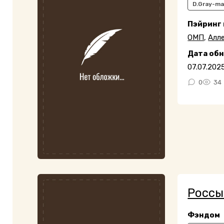
D.Gray-m
Пэйринг
ОМП
,
Алл
Дата об
07.07.202
0
34
Россы
Фэндом