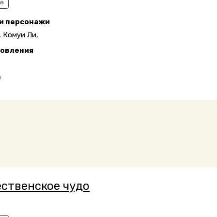
an
 и персонажи
,
Комуи Ли
,
новления
5
9
ственское чудо