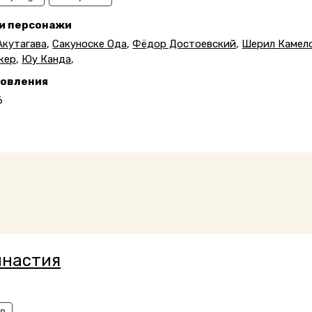
 и персонажи
Акутагава
,
Сакуноске Ода
,
Фёдор Достоевский
,
Шерил Камел
кер
,
Юу Канда
,
новления
6
4
инастия
an