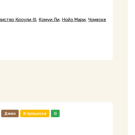
листер Кроули III
,
Комуи Ли
,
Нойз Мари
,
Чомеске
Джен
В процессе
G