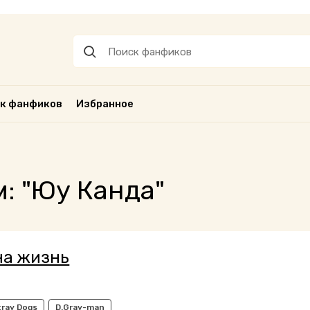
к фанфиков
Избранное
: "Юу Канда"
на жизнь
ray Dogs
D.Gray-man