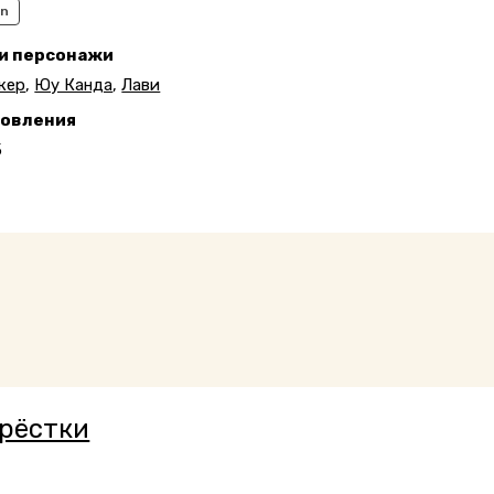
an
 и персонажи
кер
,
Юу Канда
,
Лави
новления
5
рёстки