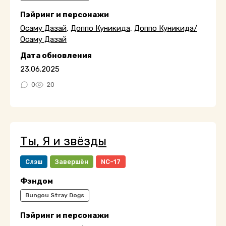
Пэйринг и персонажи
Осаму Дазай
,
Доппо Куникида
,
Доппо Куникида/
Осаму Дазай
Дата обновления
23.06.2025
0
20
Ты, Я и звёзды
Слэш
Завершён
NC-17
Фэндом
Bungou Stray Dogs
Пэйринг и персонажи