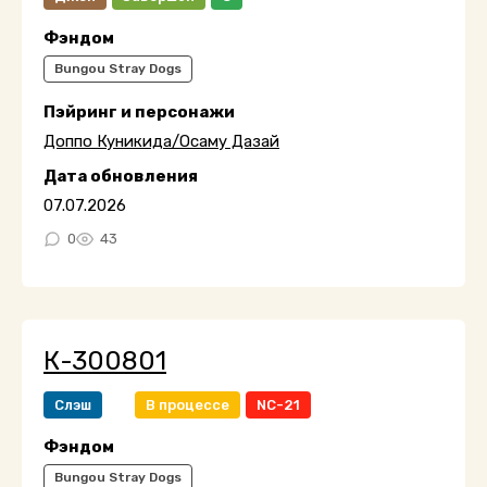
Фэндом
Bungou Stray Dogs
Пэйринг и персонажи
Доппо Куникида/Осаму Дазай
Дата обновления
07.07.2026
0
43
К-300801
Слэш
В процессе
NC-21
Фэндом
Bungou Stray Dogs