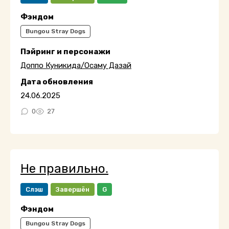
Фэндом
Bungou Stray Dogs
Пэйринг и персонажи
Доппо Куникида/Осаму Дазай
Дата обновления
24.06.2025
0
27
Не правильно.
Слэш
Завершён
G
Фэндом
Bungou Stray Dogs