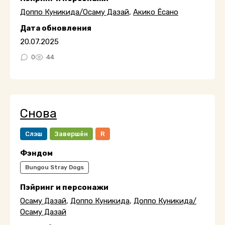
Доппо Куникида/Осаму Дазай
,
Акико Ёсано
Дата обновления
20.07.2025
0
44
Снова
Слэш
Завершён
R
Фэндом
Bungou Stray Dogs
Пэйринг и персонажи
Осаму Дазай
,
Доппо Куникида
,
Доппо Куникида/
Осаму Дазай