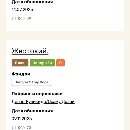
Дата обновления
14.07.2025
0
49
Жестокий.
Джен
Завершён
R
Фэндом
Bungou Stray Dogs
Пэйринг и персонажи
Доппо Куникида/Осаму Дазай
Дата обновления
09.11.2025
0
70