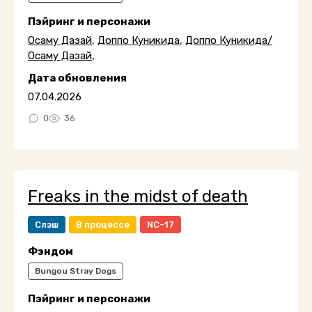
Пэйринг и персонажи
Осаму Дазай
,
Доппо Куникида
,
Доппо Куникида/
Осаму Дазай
,
Дата обновления
07.04.2026
0
36
Freaks in the midst of death
Слэш
В процессе
NC-17
Фэндом
Bungou Stray Dogs
Пэйринг и персонажи