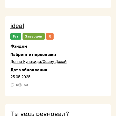
ideal
Гет
Завершён
R
Фэндом
Пэйринг и персонажи
Доппо Куникида/Осаму Дазай
,
Дата обновления
25.05.2025
0
30
Ты ведь ревновал?