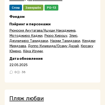
Слэш
Завершён
PG-13
Фэндом
Пэйринг и персонажи
Рюноске Акутагава/Ацуши Накаджима
,
Мотоджиро Каджи
,
Рюро Хироцу
,
Элис
,
Джуничиро Танидзаки
,
Наоми Танидзаки
,
Кенджи
Миядзава
,
Доппо Куникида/Осаму Дазай
,
Кюсаку
Юмено
,
Кёка Изуми
,
Дата обновления
22.05.2025
0
38
Пляж любви