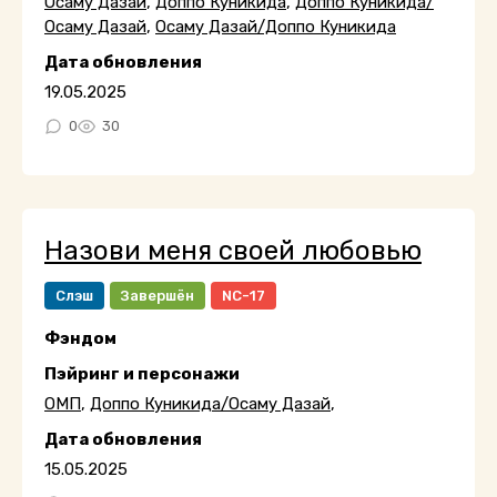
Осаму Дазай
,
Доппо Куникида
,
Доппо Куникида/
Осаму Дазай
,
Осаму Дазай/Доппо Куникида
Дата обновления
19.05.2025
0
30
Назови меня своей любовью
Слэш
Завершён
NC-17
Фэндом
Пэйринг и персонажи
ОМП
,
Доппо Куникида/Осаму Дазай
,
Дата обновления
15.05.2025