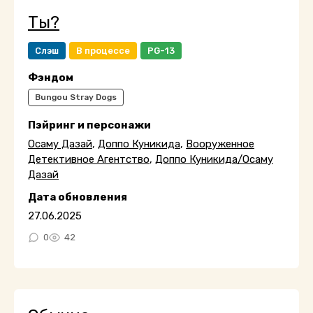
Ты?
Слэш
В процессе
PG-13
Фэндом
Bungou Stray Dogs
Пэйринг и персонажи
Осаму Дазай
,
Доппо Куникида
,
Вооруженное
Детективное Агентство
,
Доппо Куникида/Осаму
Дазай
Дата обновления
27.06.2025
0
42