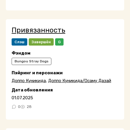
Привязанность
Слэш
Завершён
G
Фэндом
Bungou Stray Dogs
Пэйринг и персонажи
Доппо Куникида
,
Доппо Куникида/Осаму Дазай
Дата обновления
01.07.2025
0
28