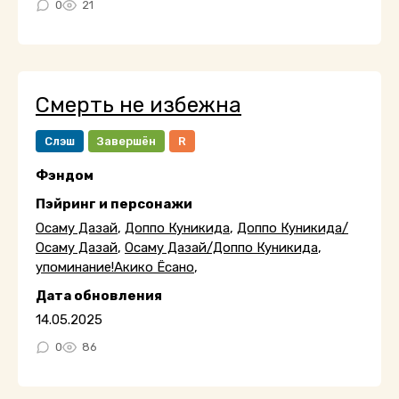
0
21
Смерть не избежна
Слэш
Завершён
R
Фэндом
Пэйринг и персонажи
Осаму Дазай
,
Доппо Куникида
,
Доппо Куникида/
Осаму Дазай
,
Осаму Дазай/Доппо Куникида
,
упоминание!Акико Ёсано
,
Дата обновления
14.05.2025
0
86