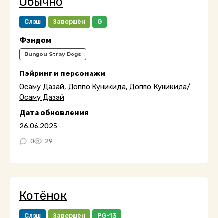
Обычно
Слэш
Завершён
G
Фэндом
Bungou Stray Dogs
Пэйринг и персонажи
Осаму Дазай
,
Доппо Куникида
,
Доппо Куникида/
Осаму Дазай
Дата обновления
26.06.2025
0
29
Котёнок
Слэш
Завершён
PG-13