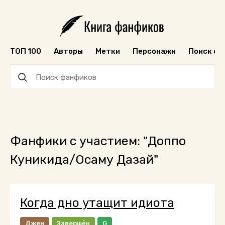
ТОП 100
Авторы
Метки
Персонажи
Поиск ф
Фанфики с участием: "Доппо
Куникида/Осаму Дазай"
Когда дно утащит идиота
Джен
Завершён
G