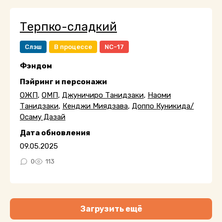
Терпко-сладкий
Слэш
В процессе
NC-17
Фэндом
Пэйринг и персонажи
ОЖП
,
ОМП
,
Джуничиро Танидзаки
,
Наоми
Танидзаки
,
Кенджи Миядзава
,
Доппо Куникида/
Осаму Дазай
Дата обновления
09.05.2025
0
113
Загрузить ещё