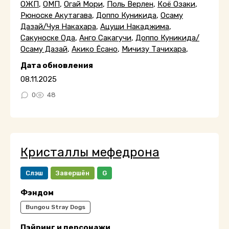
ОЖП
,
ОМП
,
Огай Мори
,
Поль Верлен
,
Коё Озаки
,
Рюноске Акутагава
,
Доппо Куникида
,
Осаму
Дазай/Чуя Накахара
,
Ацуши Накаджима
,
Сакуноске Ода
,
Анго Сакагучи
,
Доппо Куникида/
Осаму Дазай
,
Акико Ёсано
,
Мичизу Тачихара
,
Дата обновления
08.11.2025
0
48
Кристаллы мефедрона
Слэш
Завершён
G
Фэндом
Bungou Stray Dogs
Пэйринг и персонажи