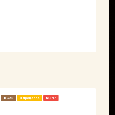
Джен
В процессе
NC-17