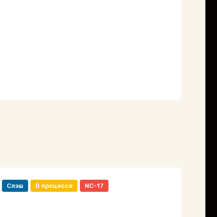
Слэш
В процессе
NC-17