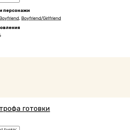
 и персонажи
Boyfriend
,
Boyfriend/Girlfriend
новления
6
трофа готовки
ht Funkin'