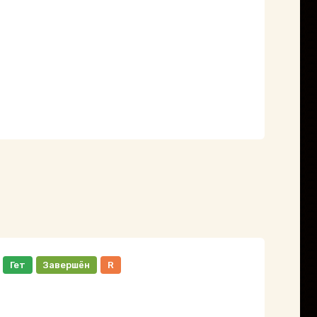
Гет
Завершён
R