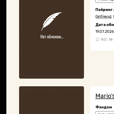
Пэйринг
Girlfriend
,
Дата об
19.07.202
0
36
Mario
Фэндом