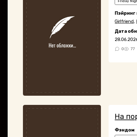
Friday Nig
Пэйринг
Girlfriend
,
Дата об
28.06.202
0
77
На по
Фэндом