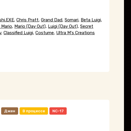
shi.EXE
,
Chris Pratt
,
Grand Dad
,
Somari
,
Beta Luigi
,
 Mario
,
Mario (Day Out)
,
Luigi (Day Out)
,
Secret
y
,
Classified Luigi
,
Costume
,
Ultra M's Creations
Джен
В процессе
NC-17