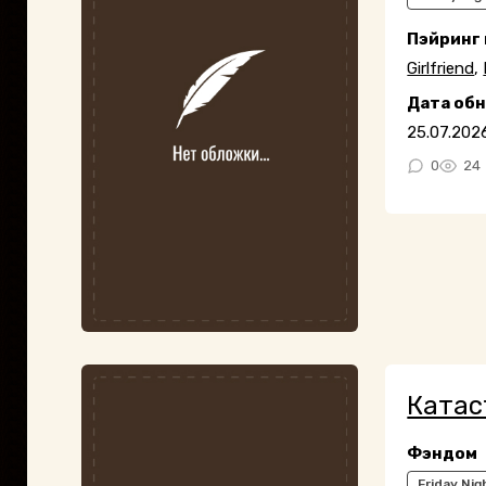
Пэйринг
Girlfriend
,
Дата об
25.07.202
0
24
Катас
Фэндом
Friday Nig