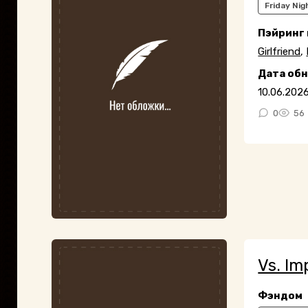
Friday Nig
Пэйринг
Girlfriend
,
Дата об
10.06.202
0
56
Vs. Im
Фэндом