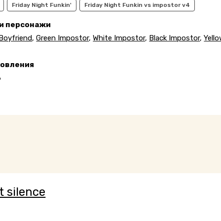
Friday Night Funkin'
Friday Night Funkin vs impostor v4
 и персонажи
Boyfriend
,
Green Impostor
,
White Impostor
,
Black Impostor
,
Yell
новления
6
t silence