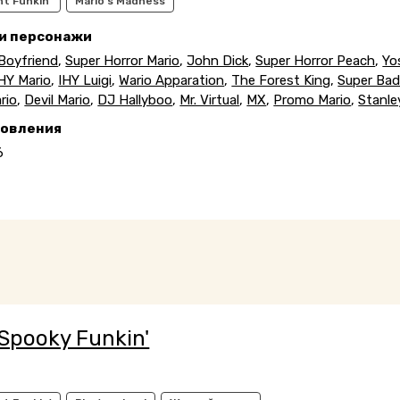
ht Funkin'
Mario's Madness
 и персонажи
Boyfriend
,
Super Horror Mario
,
John Dick
,
Super Horror Peach
,
Yo
HY Mario
,
IHY Luigi
,
Wario Apparation
,
The Forest King
,
Super Bad
rio
,
Devil Mario
,
DJ Hallyboo
,
Mr. Virtual
,
MX
,
Promo Mario
,
Stanle
новления
6
 Spooky Funkin'