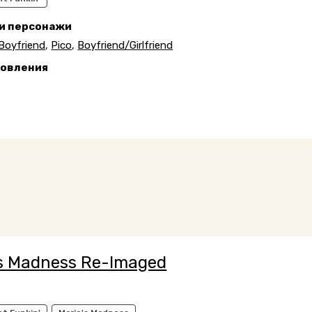
 и персонажи
Boyfriend
,
Pico
,
Boyfriend/Girlfriend
новления
6
's Madness Re-Imaged