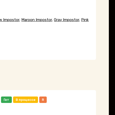
ow Impostor
,
Maroon Impostor
,
Gray Impostor
,
Pink
Гет
В процессе
R