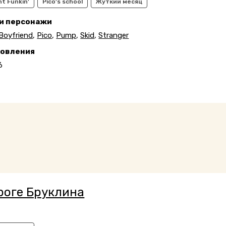
ht Funkin'
Pico's school
Жуткий месяц
 и персонажи
Boyfriend
,
Pico
,
Pump
,
Skid
,
Stranger
новления
6
роге Бруклина