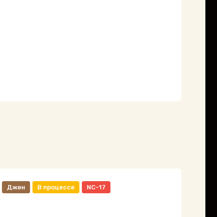
Джен
В процессе
NC-17