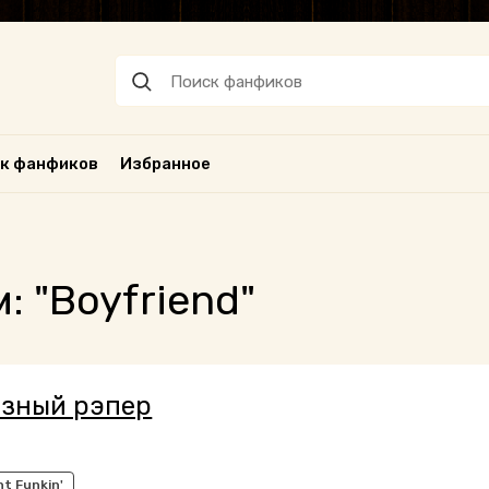
к фанфиков
Избранное
 "Boyfriend"
зный рэпер
ht Funkin'