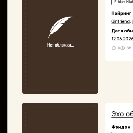
Friday Nig
Пэйринг
Girlfriend
,
Дата об
12.06.202
0
35
Эхо о
Фэндом