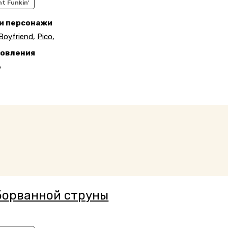
ht Funkin'
 и персонажи
Boyfriend
,
Pico
,
новления
6
борванной струны