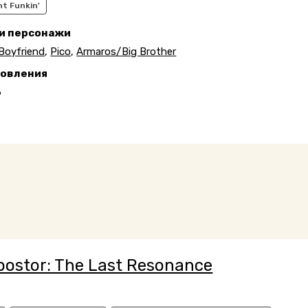
ht Funkin'
 и персонажи
Boyfriend
,
Pico
,
Armaros/Big Brother
новления
6
postor: The Last Resonance