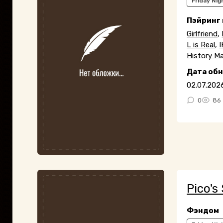
Friday Nig
Пэйринг
Girlfriend
,
L is Real
,
I
History Ma
Дата об
02.07.202
0
86
Pico's
Фэндом