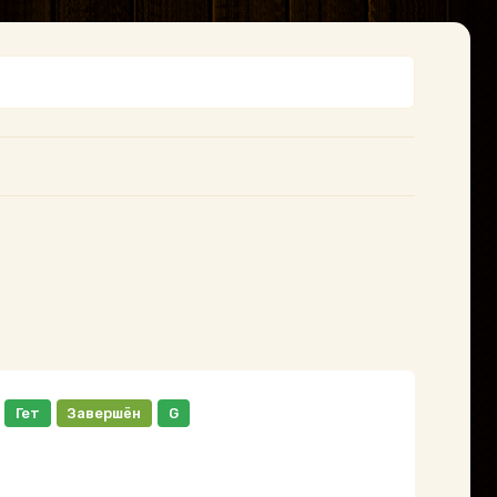
Гет
Завершён
G