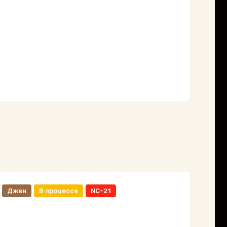
Джен
В процессе
NC-21