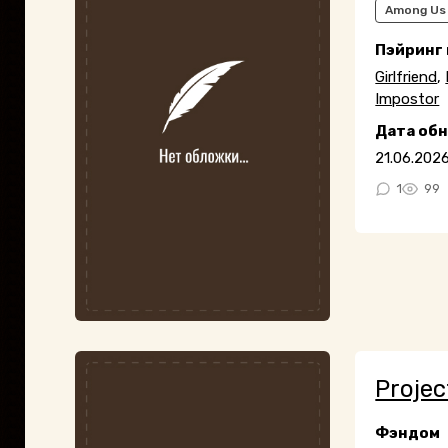
Among Us
Пэйринг
Girlfriend
,
Impostor
Дата об
21.06.202
1
99
Projec
Фэндом