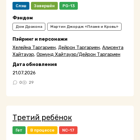
Слэш
Завершён
PG-13
Фэндом
Дом Дракона
Мартин Джордж «Пламя и Кровь»
Пэйринг и персонажи
Хелейна Таргариен
,
Дейрон Таргариен
,
Алисента
Хайтауэр
,
Ормунд Хайтауэр/Дейрон Таргариен
Дата обновления
21.07.2026
0
29
Третий ребёнок
Гет
В процессе
NC-17