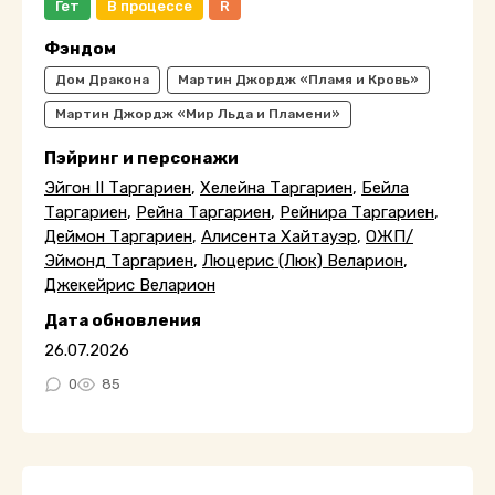
Гет
В процессе
R
Фэндом
Дом Дракона
Мартин Джордж «Пламя и Кровь»
Мартин Джордж «Мир Льда и Пламени»
Пэйринг и персонажи
Эйгон II Таргариен
,
Хелейна Таргариен
,
Бейла
Таргариен
,
Рейна Таргариен
,
Рейнира Таргариен
,
Деймон Таргариен
,
Алисента Хайтауэр
,
ОЖП/
Эймонд Таргариен
,
Люцерис (Люк) Веларион
,
Джекейрис Веларион
Дата обновления
26.07.2026
0
85