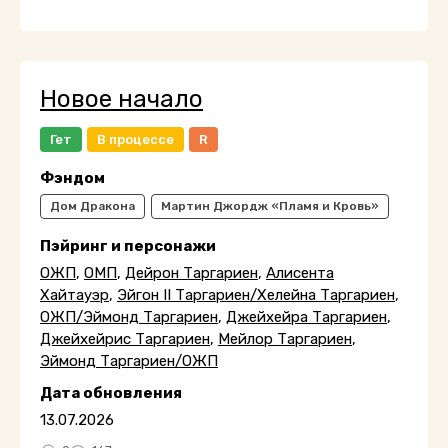
Новое начало
Гет
В процессе
R
Фэндом
Дом Дракона
Мартин Джордж «Пламя и Кровь»
Пэйринг и персонажи
ОЖП
,
ОМП
,
Дейрон Таргариен
,
Алисента
Хайтауэр
,
Эйгон II Таргариен/Хелейна Таргариен
,
ОЖП/Эймонд Таргариен
,
Джейхейра Таргариен
,
Джейхейрис Таргариен
,
Мейлор Таргариен
,
Эймонд Таргариен/ОЖП
Дата обновления
13.07.2026