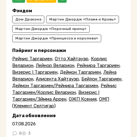
Фэндом
Дом Дракона
Мартин Джордж «Пламя и Кровь»
Мартин Джордж «Порочный принц»
Мартин Джордж «Принцесса и королева»
Пэйринг и персонажи
Рейнис Таргариен
,
Отто Хайтауэр
,
Корлис
Веларион
,
Лейнор Веларион
,
Рейнира Таргариен
,
Визерис I Таргариен
,
Деймон Таргариен
,
Лейна
Веларион
,
Алисента Хайтауэр
,
Бейлон Таргариен
,
Деймон Таргариен/Рейнира Таргариен
,
Рейнис
Таргариен/Корлис Веларион
,
Визерис I
Таргариен/Эймма Аррен
,
ОЖП Ксения
,
ОМП
(Клемент Селтигар)
Дата обновления
07.08.2026
0
3