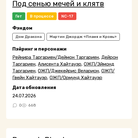
Под сенью мечей и клятв
Гет
В процессе
NC-17
Фэндом
Дом Дракона
Мартин Джордж «Пламя и Кровь»
Пэйринг и персонажи
Рейнира Таргариен/Деймон Таргариен
,
Дейрон
Таргариен
,
Алисента Хайтауэр
,
ОЖП/Эймонд
Таргариен
,
ОЖП/Джекейрис Веларион
,
ОЖП/
Гвейн Хайтауэр
,
ОЖП/Ормунд Хайтауэр
Дата обновления
24.07.2026
0
668