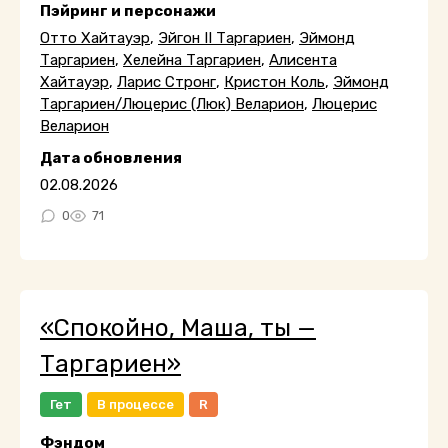
Пэйринг и персонажи
Отто Хайтауэр
,
Эйгон II Таргариен
,
Эймонд
Таргариен
,
Хелейна Таргариен
,
Алисента
Хайтауэр
,
Ларис Стронг
,
Кристон Коль
,
Эймонд
Таргариен/Люцерис (Люк) Веларион
,
Люцерис
Веларион
Дата обновления
02.08.2026
0
71
«Спокойно, Маша, ты —
Таргариен»
Гет
В процессе
R
Фэндом