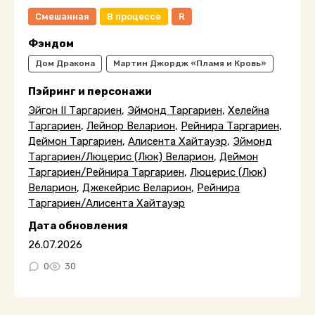
Смешанная
В процессе
R
Фэндом
Дом Дракона
Мартин Джордж «Пламя и Кровь»
Пэйринг и персонажи
Эйгон II Таргариен
,
Эймонд Таргариен
,
Хелейна
Таргариен
,
Лейнор Веларион
,
Рейнира Таргариен
,
Деймон Таргариен
,
Алисента Хайтауэр
,
Эймонд
Таргариен/Люцерис (Люк) Веларион
,
Деймон
Таргариен/Рейнира Таргариен
,
Люцерис (Люк)
Веларион
,
Джекейрис Веларион
,
Рейнира
Таргариен/Алисента Хайтауэр
Дата обновления
26.07.2026
0
30