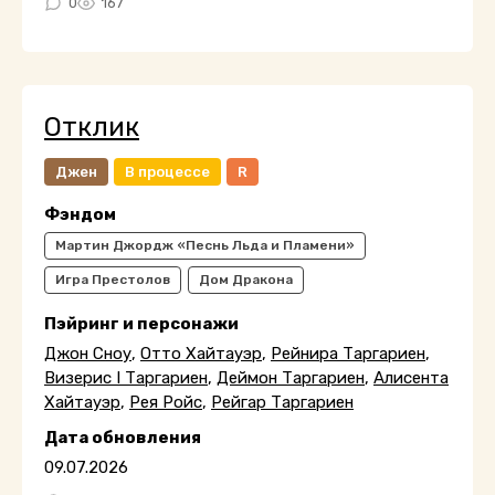
0
167
Отклик
Джен
В процессе
R
Фэндом
Мартин Джордж «Песнь Льда и Пламени»
Игра Престолов
Дом Дракона
Пэйринг и персонажи
Джон Сноу
,
Отто Хайтауэр
,
Рейнира Таргариен
,
Визерис I Таргариен
,
Деймон Таргариен
,
Алисента
Хайтауэр
,
Рея Ройс
,
Рейгар Таргариен
Дата обновления
09.07.2026