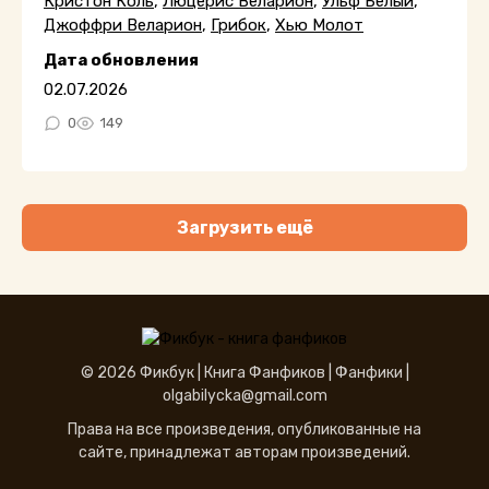
Кристон Коль
,
Люцерис Веларион
,
Ульф Белый
,
Джоффри Веларион
,
Грибок
,
Хью Молот
Дата обновления
02.07.2026
0
149
Загрузить ещё
© 2026 Фикбук |
Книга Фанфиков
|
Фанфики
|
olgabilycka@gmail.com
Права на все произведения, опубликованные на
сайте, принадлежат авторам произведений.