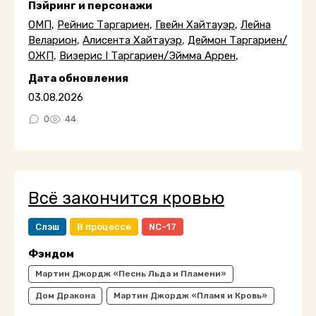
Пэйринг и персонажи
ОМП
,
Рейнис Таргариен
,
Гвейн Хайтауэр
,
Лейна
Веларион
,
Алисента Хайтауэр
,
Деймон Таргариен/
ОЖП
,
Визерис I Таргариен/Эймма Аррен
,
Дата обновления
03.08.2026
0
44
Всё закончится кровью
Слэш
В процессе
NC-17
Фэндом
Мартин Джордж «Песнь Льда и Пламени»
Дом Дракона
Мартин Джордж «Пламя и Кровь»