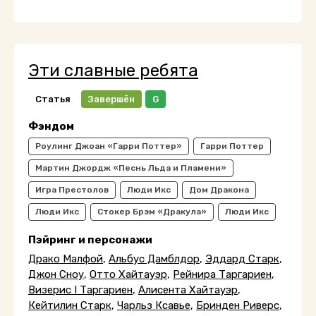
Эти славные ребята
Статья
Завершён
G
Фэндом
Роулинг Джоан «Гарри Поттер»
Гарри Поттер
Мартин Джордж «Песнь Льда и Пламени»
Игра Престолов
Люди Икс
Дом Дракона
Люди Икс
Стокер Брэм «Дракула»
Люди Икс
Пэйринг и персонажи
Драко Малфой
,
Альбус Дамблдор
,
Эддард Старк
,
Джон Сноу
,
Отто Хайтауэр
,
Рейнира Таргариен
,
Визерис I Таргариен
,
Алисента Хайтауэр
,
Кейтилин Старк
,
Чарльз Ксавье
,
Бринден Риверс
,