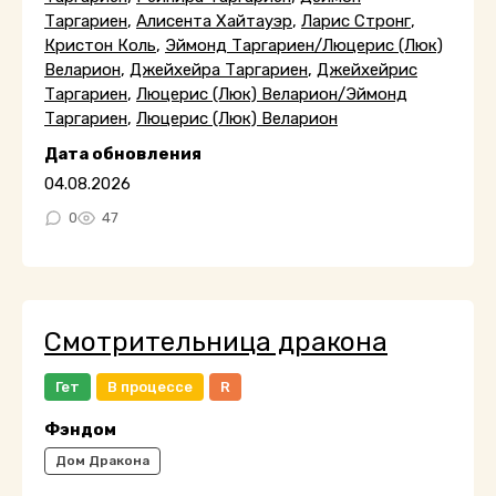
Таргариен
,
Алисента Хайтауэр
,
Ларис Стронг
,
Кристон Коль
,
Эймонд Таргариен/Люцерис (Люк)
Веларион
,
Джейхейра Таргариен
,
Джейхейрис
Таргариен
,
Люцерис (Люк) Веларион/Эймонд
Таргариен
,
Люцерис (Люк) Веларион
Дата обновления
04.08.2026
0
47
Смотрительница дракона
Гет
В процессе
R
Фэндом
Дом Дракона