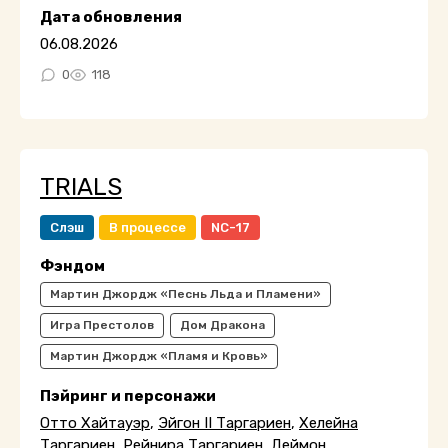
Дата обновления
06.08.2026
0
118
TRIALS
Слэш
В процессе
NC-17
Фэндом
Мартин Джордж «Песнь Льда и Пламени»
Игра Престолов
Дом Дракона
Мартин Джордж «Пламя и Кровь»
Пэйринг и персонажи
Отто Хайтауэр
,
Эйгон II Таргариен
,
Хелейна
Таргариен
,
Рейнира Таргариен
,
Деймон