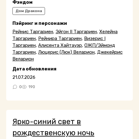
Фэндом
Дом Дракона
Пэйринг и персонажи
Рейнис Таргариен
,
Эйгон II Таргариен
,
Хелейна
Таргариен
,
Рейнира Таргариен
,
Визерис I
Таргариен
,
Алисента Хайтауэр
,
ОЖП/Эймонд
Таргариен
,
Люцерис (Люк) Веларион
,
Джекейрис
Веларион
Дата обновления
21.07.2026
0
190
Ярко-синий свет в
рождественскую ночь