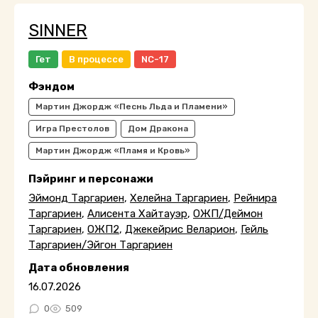
SINNER
Гет
В процессе
NC-17
Фэндом
Мартин Джордж «Песнь Льда и Пламени»
Игра Престолов
Дом Дракона
Мартин Джордж «Пламя и Кровь»
Пэйринг и персонажи
Эймонд Таргариен
,
Хелейна Таргариен
,
Рейнира
Таргариен
,
Алисента Хайтауэр
,
ОЖП/Деймон
Таргариен
,
ОЖП2
,
Джекейрис Веларион
,
Гейль
Таргариен/Эйгон Таргариен
Дата обновления
16.07.2026
0
509