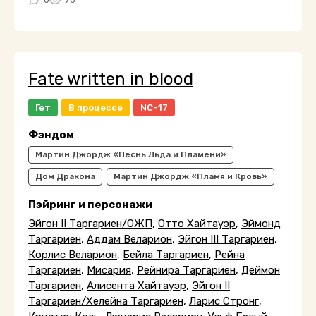
Fate written in blood
Гет
В процессе
NC-17
Фэндом
Мартин Джордж «Песнь Льда и Пламени»
Дом Дракона
Мартин Джордж «Пламя и Кровь»
Пэйринг и персонажи
Эйгон II Таргариен/ОЖП
,
Отто Хайтауэр
,
Эймонд
Таргариен
,
Аддам Веларион
,
Эйгон III Таргариен
,
Корлис Веларион
,
Бейла Таргариен
,
Рейна
Таргариен
,
Мисария
,
Рейнира Таргариен
,
Деймон
Таргариен
,
Алисента Хайтауэр
,
Эйгон II
Таргариен/Хелейна Таргариен
,
Ларис Стронг
,