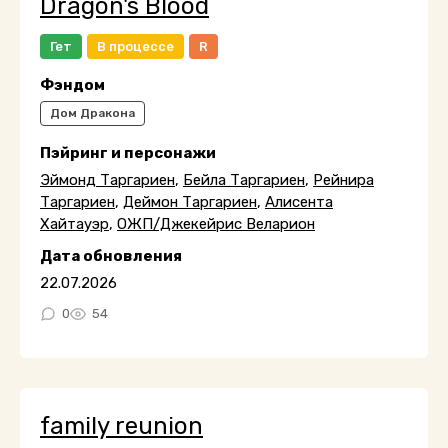
Dragon's Blood
Гет
В процессе
R
Фэндом
Дом Дракона
Пэйринг и персонажи
Эймонд Таргариен
,
Бейла Таргариен
,
Рейнира
Таргариен
,
Деймон Таргариен
,
Алисента
Хайтауэр
,
ОЖП/Джекейрис Веларион
Дата обновления
22.07.2026
0
54
family reunion