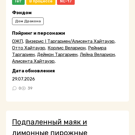
Гет
В процессе
NC-17
Фэндом
Дом Дракона
Пэйринг и персонажи
ОЖП
,
Визерис I Таргариен/Алисента Хайтауэр
,
Отто Хайтауэр
,
Корлис Веларион
,
Рейнира
Таргариен
,
Деймон Таргариен
,
Лейна Веларион
,
Алисента Хайтауэр
,
Дата обновления
29.07.2026
0
39
Подпаленный маяк и
лимонные пирожные