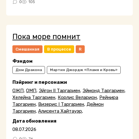
0
105
Пока море помнит
Смешанная
В процессе
R
Фэндом
Дом Дракона
Мартин Джордж «Пламя и Кровь»
Пэйринг и персонажи
ОЖП
,
ОМП
,
Эйгон II Таргариен
,
Эймонд Таргариен
,
Хелейна Таргариен
,
Корлис Веларион
,
Рейнира
Таргариен
,
Визерис I Таргариен
,
Деймон
Таргариен
,
Алисента Хайтауэр
,
Дата обновления
08.07.2026
0
76