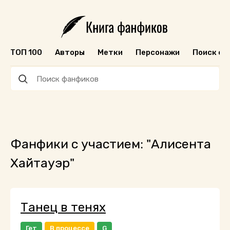
ТОП 100
Авторы
Метки
Персонажи
Поиск ф
Фанфики с участием: "Алисента
Хайтауэр"
Танец в тенях
Гет
В процессе
G