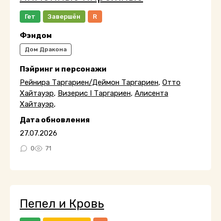
Гет
Завершён
R
Фэндом
Дом Дракона
Пэйринг и персонажи
Рейнира Таргариен/Деймон Таргариен
,
Отто
Хайтауэр
,
Визерис I Таргариен
,
Алисента
Хайтауэр
,
Дата обновления
27.07.2026
0
71
Пепел и Кровь