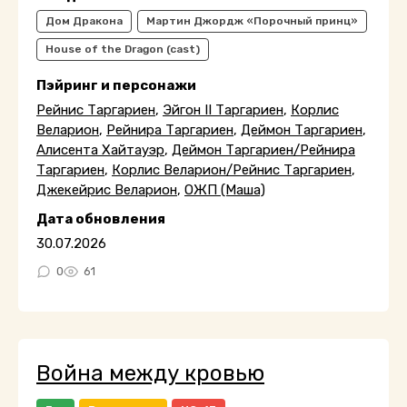
Дом Дракона
Мартин Джордж «Порочный принц»
House of the Dragon (cast)
Пэйринг и персонажи
Рейнис Таргариен
,
Эйгон II Таргариен
,
Корлис
Веларион
,
Рейнира Таргариен
,
Деймон Таргариен
,
Алисента Хайтауэр
,
Деймон Таргариен/Рейнира
Таргариен
,
Корлис Веларион/Рейнис Таргариен
,
Джекейрис Веларион
,
ОЖП (Маша)
Дата обновления
30.07.2026
0
61
Война между кровью