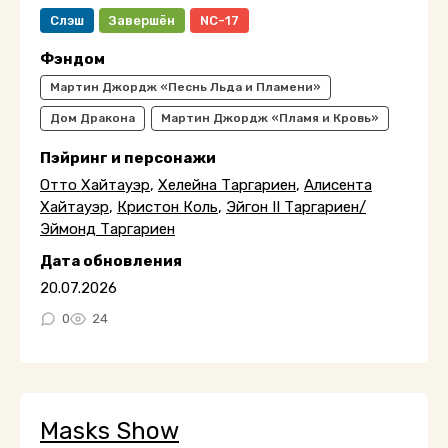
Слэш
Завершён
NC-17
Фэндом
Мартин Джордж «Песнь Льда и Пламени»
Дом Дракона
Мартин Джордж «Пламя и Кровь»
Пэйринг и персонажи
Отто Хайтауэр
,
Хелейна Таргариен
,
Алисента
Хайтауэр
,
Кристон Коль
,
Эйгон II Таргариен/
Эймонд Таргариен
Дата обновления
20.07.2026
0
24
Masks Show