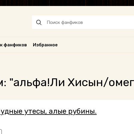
к фанфиков
Избранное
м: "альфа!Ли Хисын/оме
удные утесы, алые рубины.