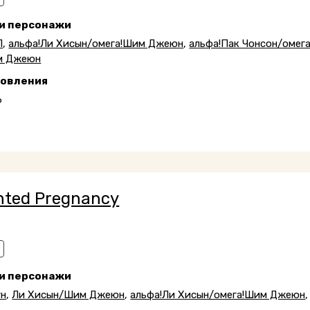
 и персонажи
П
,
альфа!Ли Хисын/омега!Шим Джеюн
,
альфа!Пак Чонсон/омега
м Джеюн
новления
6
ted Pregnancy
 и персонажи
ун
,
Ли Хисын/Шим Джеюн
,
альфа!Ли Хисын/омега!Шим Джеюн