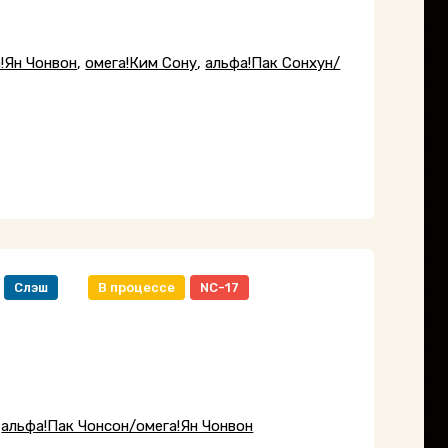
!Ян Чонвон
,
омега!Ким Сону
,
альфа!Пак Сонхун/
Слэш
В процессе
NC-17
,
альфа!Пак Чонсон/омега!Ян Чонвон