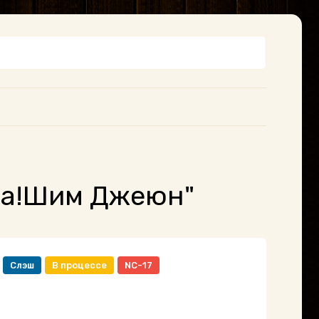
га!Шим Джеюн"
Слэш
В процессе
NC-17