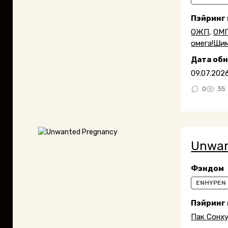
Пэйринг
ОЖП
,
ОМ
омега!Ши
Дата об
09.07.202
0
35
Unwan
Фэндом
ENHYPEN
Пэйринг
Пак Сонх