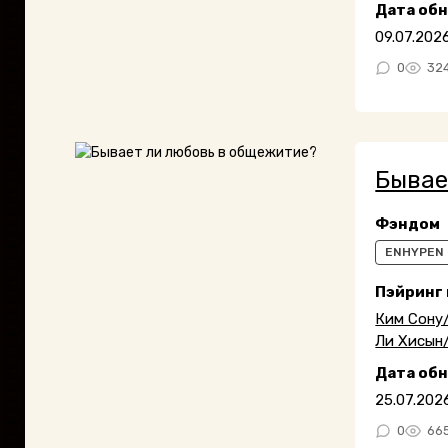
Дата об
09.07.202
0
32
Бывае
Фэндом
ENHYPEN
Пэйринг
Ким Сону
Ли Хисын
Дата об
25.07.202
0
66