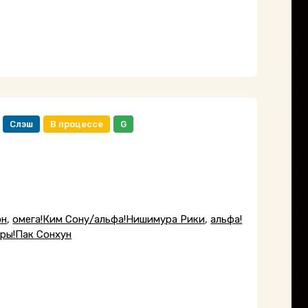
Слэш
В процессе
G
юн
,
омега!Ким Сону/альфа!Нишимура Рики
,
альфа!
ары!Пак Сонхун