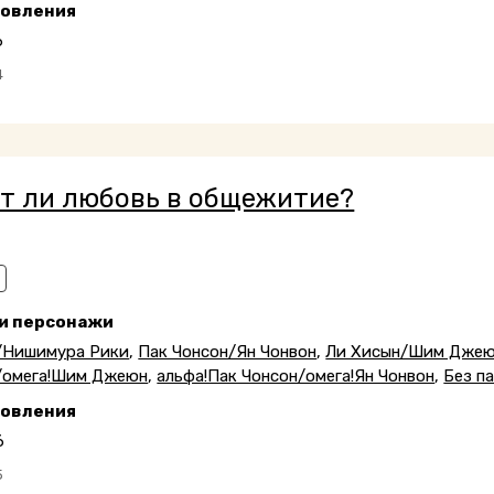
новления
6
4
т ли любовь в общежитие?
 и персонажи
/Нишимура Рики
,
Пак Чонсон/Ян Чонвон
,
Ли Хисын/Шим Дже
/омега!Шим Джеюн
,
альфа!Пак Чонсон/омега!Ян Чонвон
,
Без п
новления
6
5