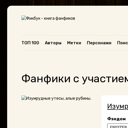
ТОП 100
Авторы
Метки
Персонажи
Поис
Фанфики с участие
Изумр
Фэндом
ENHYPEN