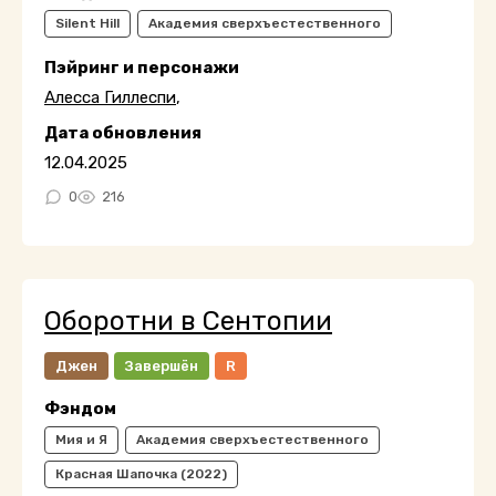
Silent Hill
Академия сверхъестественного
Пэйринг и персонажи
Алесса Гиллеспи
,
Дата обновления
12.04.2025
0
216
Оборотни в Сентопии
Джен
Завершён
R
Фэндом
Мия и Я
Академия сверхъестественного
Красная Шапочка (2022)