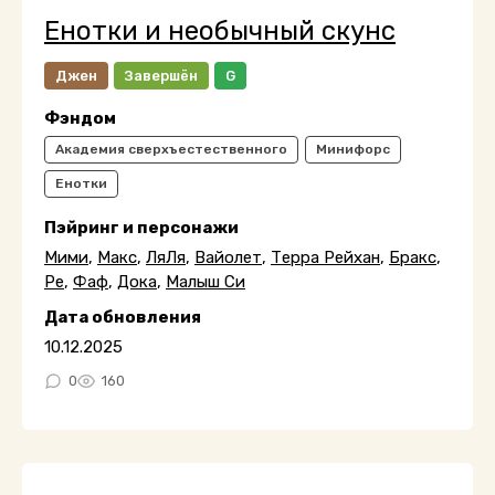
Енотки и необычный скунс
Джен
Завершён
G
Фэндом
Академия сверхъестественного
Минифорс
Енотки
Пэйринг и персонажи
Мими
,
Макс
,
ЛяЛя
,
Вайолет
,
Терра Рейхан
,
Бракс
,
Ре
,
Фаф
,
Дока
,
Малыш Си
Дата обновления
10.12.2025
0
160