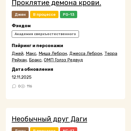
Проклятие демона крови.
Джен
В процессе
PG-13
Фэндом
Академия сверхъестественного
Пэйринг и персонажи
Джей
,
Макс
,
Миша Леброн
,
Джесса Леброн
,
Терра
Рейхан
,
Бракс
,
ОМП Голзз Редвуд
Дата обновления
12.11.2025
0
116
Необычный друг Даги
Джен
В процессе
NC-17