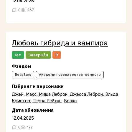
12.04.2025
0
267
Любовь гибрида и вампира
Гет
Завершён
R
Фэндом
Beastars
Академия сверхъестественного
Пэйринг и персонажи
Джей
,
Макс
,
Миша Леброн
,
Джесса Леброн
,
Эльда
Кристов
,
Терра Рейхан
,
Бракс
,
Дата обновления
12.04.2025
0
177