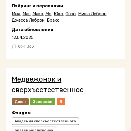
Пэйринг и персонажи
Мия
,
Мэг
,
Макс
,
Мо
,
Юко
,
Ончо
,
Миша Леброн
,
Джесса Леброн
,
Бракс
,
Дата обновления
12.04.2025
0
363
Медвежонок и
сверхъестественное
Джен
Завершён
R
Фэндом
Академия сверхъестественного
Братец медвежонок