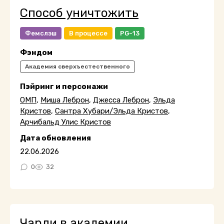
Способ уничтожить
Фемслэш
В процессе
PG-13
Фэндом
Академия сверхъестественного
Пэйринг и персонажи
ОМП
,
Миша Леброн
,
Джесса Леброн
,
Эльда
Кристов
,
Сантра Хубари/Эльда Кристов
,
Арчибальд Улис Кристов
Дата обновления
22.06.2026
0
32
Чарли в академии