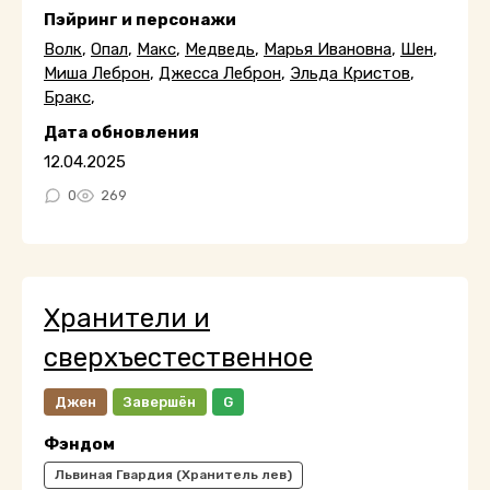
Пэйринг и персонажи
Волк
,
Опал
,
Макс
,
Медведь
,
Марья Ивановна
,
Шен
,
Миша Леброн
,
Джесса Леброн
,
Эльда Кристов
,
Бракс
,
Дата обновления
12.04.2025
0
269
Хранители и
сверхъестественное
Джен
Завершён
G
Фэндом
Львиная Гвардия (Хранитель лев)