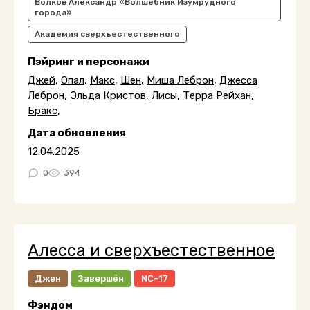
Волков Александр «Волшебник Изумрудного
города»
Академия сверхъестественного
Пэйринг и персонажи
Джей
,
Опал
,
Макс
,
Шен
,
Миша Леброн
,
Джесса
Леброн
,
Эльда Кристов
,
Лисы
,
Терра Рейхан
,
Бракс
,
Дата обновления
12.04.2025
0
394
Алесса и сверхъестественное
Джен
Завершён
NC-17
Фэндом