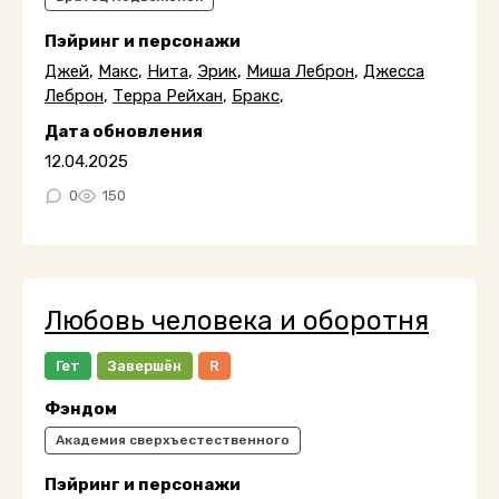
Пэйринг и персонажи
Джей
,
Макс
,
Нита
,
Эрик
,
Миша Леброн
,
Джесса
Леброн
,
Терра Рейхан
,
Бракс
,
Дата обновления
12.04.2025
0
150
Любовь человека и оборотня
Гет
Завершён
R
Фэндом
Академия сверхъестественного
Пэйринг и персонажи