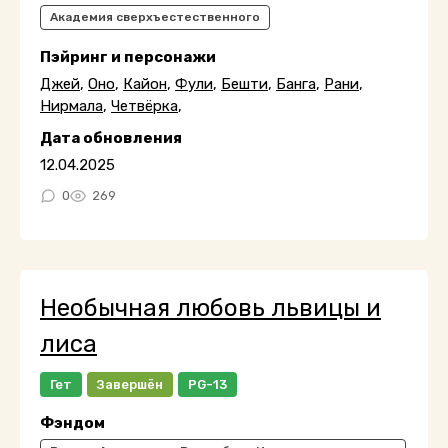
Академия сверхъестественного
Пэйринг и персонажи
Джей
,
Оно
,
Кайон
,
Фули
,
Бешти
,
Банга
,
Рани
,
Нирмала
,
Четвёрка
,
Дата обновления
12.04.2025
0
269
Необычная любовь львицы и
лиса
Гет
Завершён
PG-13
Фэндом