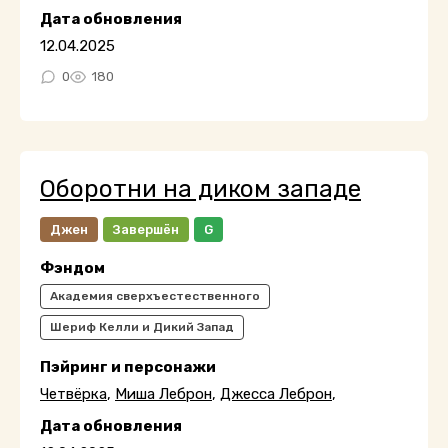
Дата обновления
12.04.2025
0
180
Оборотни на диком западе
Джен
Завершён
G
Фэндом
Академия сверхъестественного
Шериф Келли и Дикий Запад
Пэйринг и персонажи
Четвёрка
,
Миша Леброн
,
Джесса Леброн
,
Дата обновления