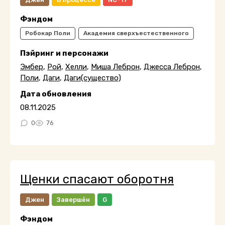
Фэндом
Робокар Поли
Академия сверхъестественного
Пэйринг и персонажи
Эмбер
,
Рой
,
Хелли
,
Миша Леброн
,
Джесса Леброн
,
Поли
,
Даги
,
Даги(существо)
Дата обновления
08.11.2025
0
76
Щенки спасают оборотня
Джен
Завершён
G
Фэндом