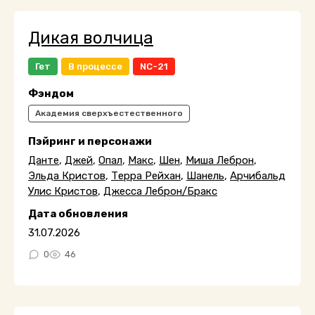
Дикая волчица
Гет
В процессе
NC-21
Фэндом
Академия сверхъестественного
Пэйринг и персонажи
Данте
,
Джей
,
Опал
,
Макс
,
Шен
,
Миша Леброн
,
Эльда Кристов
,
Терра Рейхан
,
Шанель
,
Арчибальд
Улис Кристов
,
Джесса Леброн/Бракс
Дата обновления
31.07.2026
0
46