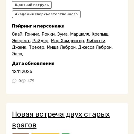
Щенячий патруль
Академия сверхъестественного
Пэйринг и персонажи
Скай
,
Гончик
,
Рокки
,
Зума
,
Маршалл
,
Крепыш
,
Эверест
,
Райдер
,
Мэр Хамдингер
,
Либерти
,
Джейк
,
Трекер
,
Миша Леброн
,
Джесса Леброн
,
Элла
,
Дата обновления
12.11.2025
0
479
Новая встреча двух старых
врагов