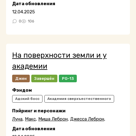
Дата обновления
12.04.2025
0
106
На поверхности земли и у
академии
Джен
Завершён
PG-13
Фэндом
Адский босс
Академия сверхъестественного
Пэйринг и персонажи
Луна
,
Макс
,
Миша Леброн
,
Джесса Леброн
,
Дата обновления