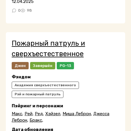
12.04.2025
0
98
Пожарный патруль и
сверхъестественное
Джен
Завершён
PG-13
Фэндом
Академия сверхъестественного
Рэй и пожарный патруль
Пэйринг и персонажи
Макс
,
Рей
,
Ред
,
Хэйзел
,
Миша Леброн
,
Джесса
Леброн
,
Бракс
,
Дата обновления