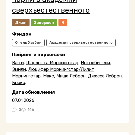
сверхъестественного
Джен
Завершён
R
Фэндом
Отель Хазбин
Академия сверхъестественного
Пэйринг и персонажи
Вэгги
,
Шарлотта Морнингстар
,
Истребители
,
Эмили
,
Люцифер Морнингстар/Лилит
Морнингстар
,
Макс
,
Миша Леброн
,
Джесса Леброн
,
Бракс
,
Дата обновления
07.01.2026
0
146