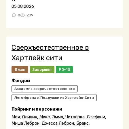
05.08.2026
0
209
Сверхъестественное в
Хартлейк сити
Джен
Завершён
PG-13
Фэндом
Академия сверхъестественного
Лего френдс. Подружки из Хартлейк-Сити
Пэйринг и персонажи
Мия
,
Оливия
,
Макс
,
Эмма
,
Четвёрка
,
Стефани
,
Миша Леброн
,
Джесса Леброн
,
Бракс
,