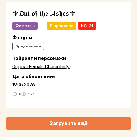
⚜️𝕺𝖚𝖙 𝖔𝖋 𝖙𝖍𝖊 𝓐𝖘𝖍𝖊𝖘⚜️
Фемслэш
В процессе
NC-21
Фэндом
Ориджиналы
Пэйринг и персонажи
Original Female Character(s)
Дата обновления
19.05.2026
0
137
Загрузить ещё