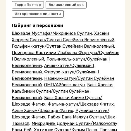
Гарри Поттер
Великолепный век
Исторические личности
Пэйринг и персонажи
Шехзаде Мустафа/Михриниса Султан
,
Хасеки
Хюррем Султан/Султан Сулейман Великолепный
,
Гюльфем-хатун/Султан Сулейман Великолепный
,
Принцесса Кастилии Изабелла Фортуна/Сулейман
I Великолепный
,
Гюльнихаль-хатун/Сулейман I
Великолепный
,
Айше-хатун/Сулейман I
Великолепный
,
Фирузе-хатун/Сулейман I
Великолепный
,
Назенин-хатун/Султан Сулейман
Великолепный
,
ОМП/Айбиге-хатун
,
Баш-Хасеки
Кальбимин Султан/Султан Сулейман
Великолепный
,
Баш-Хасеки Азиме Султан/
Шехзаде Фатих
,
Фатьма-хатун/Шехзаде Фатих
,
Айше Ханым/Шехзаде Фатих
,
Румейса-хатун/
Шехзаде Фатих
,
Рабия Бала Малхун Султан/Шах
Тахмасп
,
Михридиль Долунай Султан/Малкочоглу
Бали-бей
,
Хатидже Султан/Кязым Паша
,
Паргалы