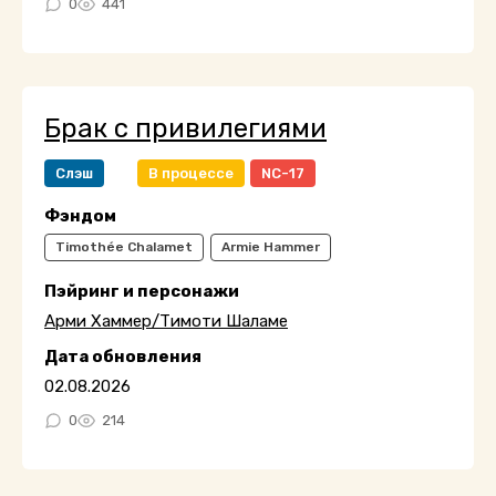
0
441
Брак с привилегиями
Слэш
В процессе
NC-17
Фэндом
Timothée Chalamet
Armie Hammer
Пэйринг и персонажи
Арми Хаммер/Тимоти Шаламе
Дата обновления
02.08.2026
0
214