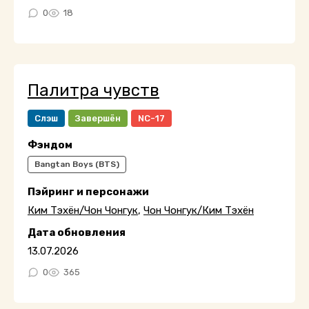
0
18
Палитра чувств
Слэш
Завершён
NC-17
Фэндом
Bangtan Boys (BTS)
Пэйринг и персонажи
Ким Тэхён/Чон Чонгук
,
Чон Чонгук/Ким Тэхён
Дата обновления
13.07.2026
0
365