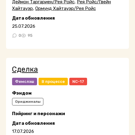
Деймон Таргариен/Рея Ройс
,
Рея Ройс/Гвейн
Хайтауэр
,
Ормунд Хайтауэр/Рея Ройс
Дата обновления
25.07.2026
0
95
Сделка
Фемслэш
В процессе
NC-17
Фэндом
Ориджиналы
Пэйринг и персонажи
Дата обновления
17.07.2026