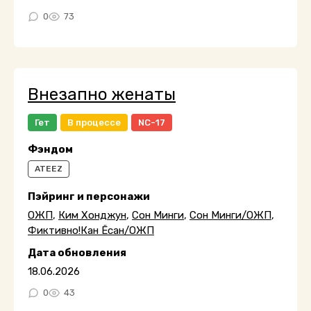
0
73
Внезапно женаты
Гет
В процессе
NC-17
Фэндом
ATEEZ
Пэйринг и персонажи
ОЖП
,
Ким Хонджун
,
Сон Минги
,
Сон Минги/ОЖП
,
Фиктивно!Кан Ёсан/ОЖП
Дата обновления
18.06.2026
0
43