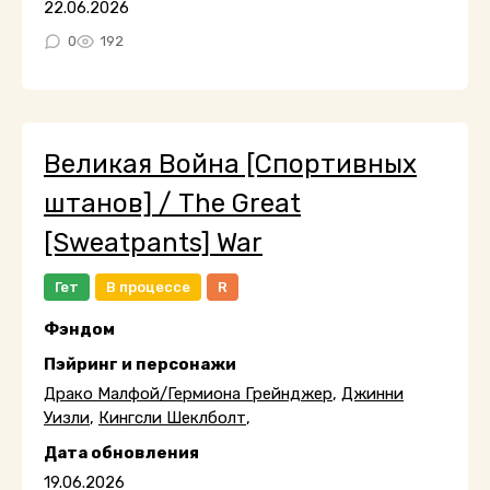
22.06.2026
0
192
Великая Война [Спортивных
штанов] / The Great
[Sweatpants] War
Гет
В процессе
R
Фэндом
Пэйринг и персонажи
Драко Малфой/Гермиона Грейнджер
,
Джинни
Уизли
,
Кингсли Шеклболт
,
Дата обновления
19.06.2026