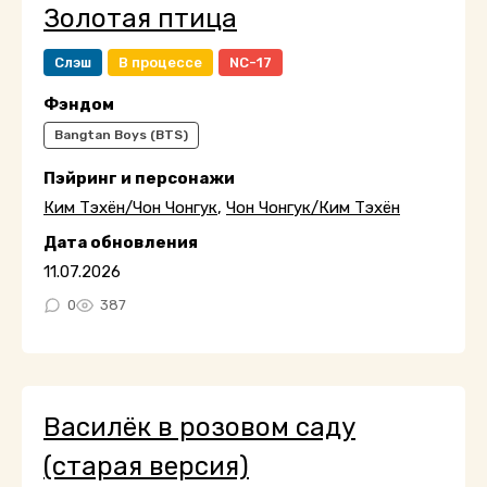
Золотая птица
Слэш
В процессе
NC-17
Фэндом
Bangtan Boys (BTS)
Пэйринг и персонажи
Ким Тэхён/Чон Чонгук
,
Чон Чонгук/Ким Тэхён
Дата обновления
11.07.2026
0
387
Василёк в розовом саду
(старая версия)