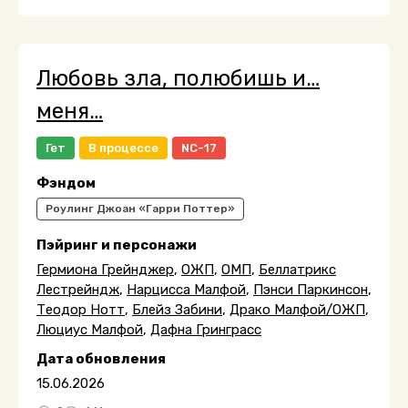
Любовь зла, полюбишь и…
меня…
Гет
В процессе
NC-17
Фэндом
Роулинг Джоан «Гарри Поттер»
Пэйринг и персонажи
Гермиона Грейнджер
,
ОЖП
,
ОМП
,
Беллатрикс
Лестрейндж
,
Нарцисса Малфой
,
Пэнси Паркинсон
,
Теодор Нотт
,
Блейз Забини
,
Драко Малфой/ОЖП
,
Люциус Малфой
,
Дафна Гринграсс
Дата обновления
15.06.2026