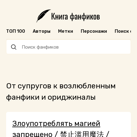
ТОП 100
Авторы
Метки
Персонажи
Поиск ф
От супругов к возлюбленным
фанфики и ориджиналы
Злоупотреблять магией
запрещено / 禁止滥用魔法 /