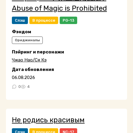
Abuse of Magic is Prohibited
Слэш
В процессе
PG-13
Фэндом
Ориджиналы
Пэйринг и персонажи
Чжао Нао/Ся Кэ
Дата обновления
06.08.2026
0
4
Не родись красивым
Слэш
В процессе
NC-17