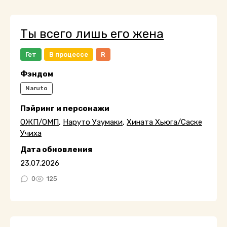
Ты всего лишь его жена
Гет
В процессе
R
Фэндом
Naruto
Пэйринг и персонажи
ОЖП/ОМП
,
Наруто Узумаки
,
Хината Хьюга/Саске
Учиха
Дата обновления
23.07.2026
0
125