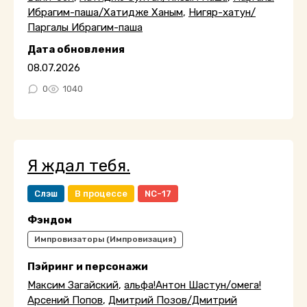
Ибрагим-паша/Хатидже Ханым
,
Нигяр-хатун/
Паргалы Ибрагим-паша
Дата обновления
08.07.2026
0
1040
Я ждал тебя.
Слэш
В процессе
NC-17
Фэндом
Импровизаторы (Импровизация)
Пэйринг и персонажи
Максим Загайский
,
альфа!Антон Шастун/омега!
Арсений Попов
,
Дмитрий Позов/Дмитрий