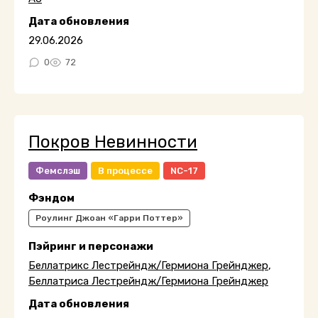
Дата обновления
29.06.2026
0
72
Покров Невинности
Фемслэш
В процессе
NC-17
Фэндом
Роулинг Джоан «Гарри Поттер»
Пэйринг и персонажи
Беллатрикс Лестрейндж/Гермиона Грейнджер
,
Беллатриса Лестрейндж/Гермиона Грейнджер
Дата обновления