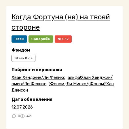
Когда Фортуна (не) на твоей
стороне
Слэш
Завершён
NC-17
Фэндом
Stray Kids
Пэйринг и персонажи
Хван Хёнджин/Ли Феликс
,
альфа!Хван Хёнджин/
омега!Ли Феликс
,
(Фоном)!Ли Минхо/(Фоном)!Хан
Джисон
Дата обновления
12.07.2026
0
42