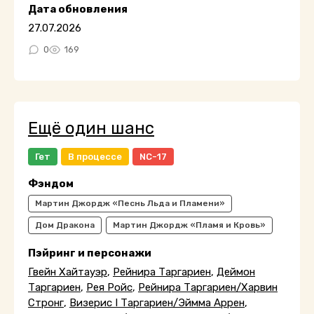
Дата обновления
27.07.2026
0
169
Ещё один шанс
Гет
В процессе
NC-17
Фэндом
Мартин Джордж «Песнь Льда и Пламени»
Дом Дракона
Мартин Джордж «Пламя и Кровь»
Пэйринг и персонажи
Гвейн Хайтауэр
,
Рейнира Таргариен
,
Деймон
Таргариен
,
Рея Ройс
,
Рейнира Таргариен/Харвин
Стронг
,
Визерис I Таргариен/Эймма Аррен
,