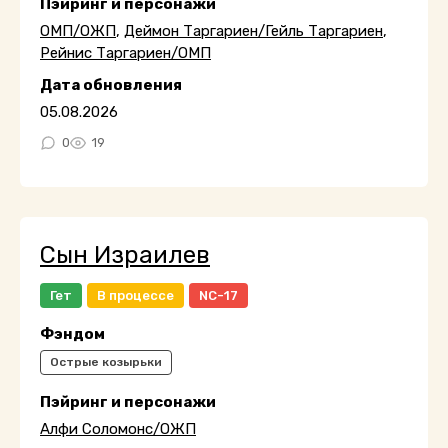
Пэйринг и персонажи
ОМП/ОЖП
,
Деймон Таргариен/Гейль Таргариен
,
Рейнис Таргариен/ОМП
Дата обновления
05.08.2026
0
19
Сын Израилев
Гет
В процессе
NC-17
Фэндом
Острые козырьки
Пэйринг и персонажи
Алфи Соломонс/ОЖП