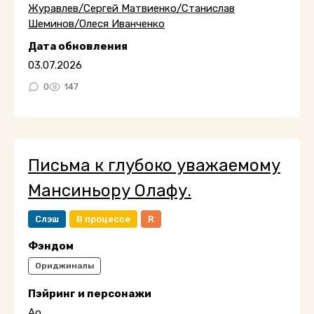
Журавлев/Сергей Матвиенко/Станислав
Шеминов/Олеся Иванченко
Дата обновления
03.07.2026
0
147
Письма к глубоко уважаемому
Мансиньору Олафу.
Слэш
В процессе
R
Фэндом
Ориджиналы
Пэйринг и персонажи
Ао