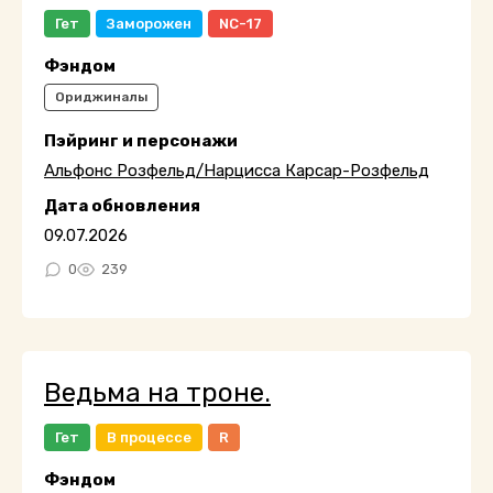
Гет
Заморожен
NC-17
Фэндом
Ориджиналы
Пэйринг и персонажи
Альфонс Розфельд/Нарцисса Карсар-Розфельд
Дата обновления
09.07.2026
0
239
Ведьма на троне.
Гет
В процессе
R
Фэндом