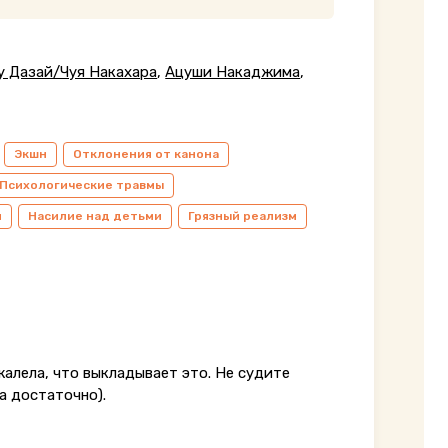
у Дазай/Чуя Накахара
,
Ацуши Накаджима
,
Экшн
Отклонения от канона
Психологические травмы
й
Насилие над детьми
Грязный реализм
жалела, что выкладывает это. Не судите
ла достаточно).