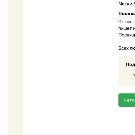
Метки 
Посвя
От все
пишет 
Посвяща
Всех л
Под
Чита