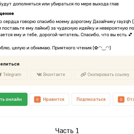
будут дополняться или убираться по мере выхода глав
щение
го сердца говорю спасибо моему дорогому Дазайчику rayzqh 
и поставьте ему лайки!) за чудесную идейку и невероятную п
ется ему и тебе, дорогой читатель. Спасибо, что вы есть 💕
юблю, целую и обнимаю. Приятного чтения (✿◠‿◠)
елиться
Telegram
Вконтакте
Скопировать ссылку
ть онлайн
Нравится
Подписаться
От
0
0
Часть 1