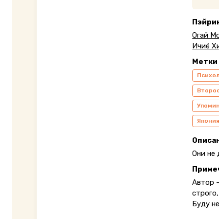
Пэйри
Огай М
Ичиё Х
Метки
Психо
Второ
Упомин
Япони
Описа
Они не 
Приме
Автор —
строго,
Буду н