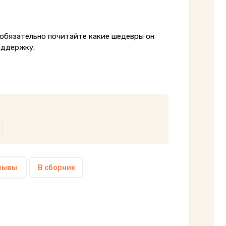
(обязательно почитайте какие шедевры он
оддержку.
зывы
В сборник