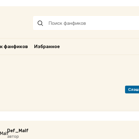
к фанфиков
Избранное
Слэш
Def_Malf
автор