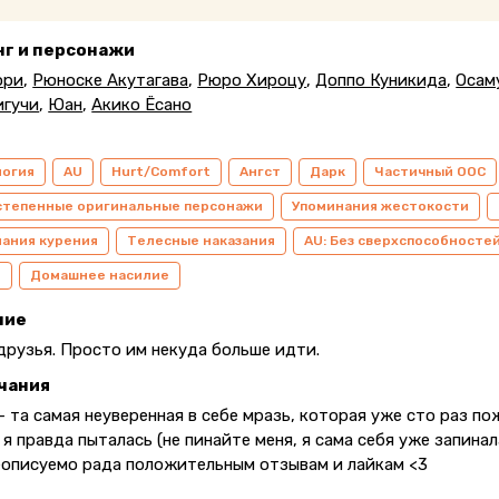
нг и персонажи
ори
,
Рюноске Акутагава
,
Рюро Хироцу
,
Доппо Куникида
,
Осам
игучи
,
Юан
,
Акико Ёсано
логия
AU
Hurt/Comfort
Ангст
Дарк
Частичный ООС
степенные оригинальные персонажи
Упоминания жестокости
ания курения
Телесные наказания
AU: Без сверхспособносте
я
Домашнее насилие
ние
друзья. Просто им некуда больше идти.
чания
 та самая неуверенная в себе мразь, которая уже сто раз по
 я правда пыталась (не пинайте меня, я сама себя уже запина
еописуемо рада положительным отзывам и лайкам <3