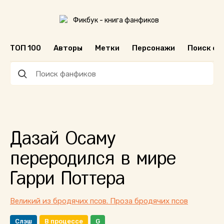
ТОП 100
Авторы
Метки
Персонажи
Поиск ф
Дазай Осаму
переродился в мире
Гарри Поттера
Великий из бродячих псов. Проза бродячих псов
Слэш
В процессе
G