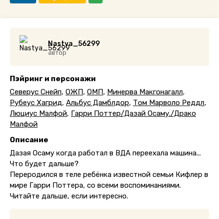
Nastya_56299
автор
Пэйринг и персонажи
Северус Снейп
,
ОЖП
,
ОМП
,
Минерва Макгонагалл
,
Рубеус Хагрид
,
Альбус Дамблдор
,
Том Марволо Реддл
,
Люциус Малфой
,
Гарри Поттер/Дазай Осаму./Драко
Малфой
Описание
Дазая Осаму когда работал в ВДА переехала машина...
Что будет дальше?
Переродился в теле ребёнка известной семьи Кифлер в
мире Гарри Поттера, со всеми воспоминаниями.
Читайте дальше, если интересно.