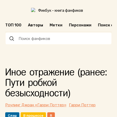
ТОП 100
Авторы
Метки
Персонажи
Поиск ф
Иное отражение (ранее:
Пути робкой
безысходности)
Роулинг Джоан «Гарри Поттер»
Гарри Поттер
Слэш
В процессе
R