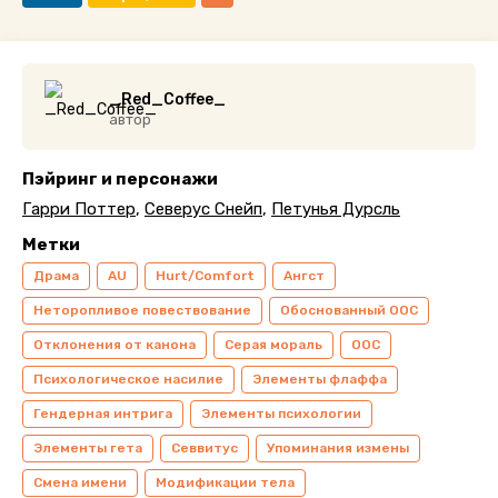
_Red_Coffee_
автор
Пэйринг и персонажи
Гарри Поттер
,
Северус Снейп
,
Петунья Дурсль
Метки
Драма
AU
Hurt/Comfort
Ангст
Неторопливое повествование
Обоснованный ООС
Отклонения от канона
Серая мораль
ООС
Психологическое насилие
Элементы флаффа
Гендерная интрига
Элементы психологии
Элементы гета
Севвитус
Упоминания измены
Смена имени
Модификации тела