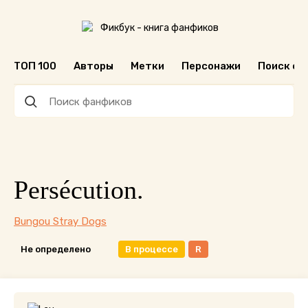
ТОП 100
Авторы
Метки
Персонажи
Поиск ф
Persécution.
Bungou Stray Dogs
Не определено
В процессе
R