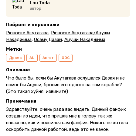
Lau Toda
автор
Пэйринг и персонажи
Рюноске Акутагава
,
Рюноске Акутагава/Ацуши
Накаджима
,
Осаму Дазай
,
Ацуши Накаджима
Метки
Драма
AU
Ангст
ООС
Описание
Что было бы, если бы Акутагава ослушался Дазая и не
помог бы Ацуши, бросив его одного на том корабле?
(Это такая хуйня, извините)
Примечания
Здравствуйте, очень рада вас видеть. Данный фанфик
создан из идеи, что пришла мне в голову так же
внезапно, как и появился сам фанфик. Никого не хотела
оскорбить данной работой, ведь это не канон.