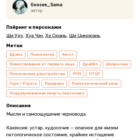
Goosee_Sama
автор
Пэйринг и персонажи
Ши Уду
,
Хуа Чэн
,
Хэ Сюань
,
Ши Цинсюань
Метки
Драма
Психология
Ангст
Повествование от первого лица
Драббл
Депрессия
Психические расстройства
РПП
ПТСР
Горе / Утрата
Призраки
Психологический ужас
Подразумеваемая смерть персонажа
Описание
Мысли и самоощущение черновода.
Кахексия; устар. худосочие — опасное для жизни
патологическое состояние, крайнее истощение