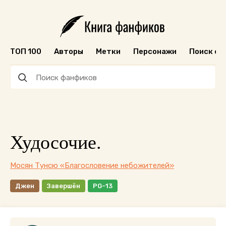
ТОП 100
Авторы
Метки
Персонажи
Поиск ф
Худосочие.
Мосян Тунсю «Благословение небожителей»
Джен
Завершён
PG-13