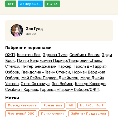
Гет
Заморожен
PG-13
Элл Гулд
автор
Пэйринг и персонажи
ОЖП
,
Квентин Бэк
,
Эдриан Тумс
,
Симбиот Веном
,
Эдди
Брок
,
Питер Бенджамин Паркер/Гвендолин «Гвен»
Стейси
,
Питер Бенджамин Паркер
,
Гарольд «Гарри»
Озборн
,
Гвендолин «Гвен» Стейси
,
Норман Вёрджил
Озборн
,
Мэй Рейли Паркер-Джеймсон
,
Мэри Джейн
Уотсон
,
Отто Октавиус
,
Энн Вейинг
,
Клетус Кэссиди
,
Симбиот Карнаж
,
Гарольд «Гарри» Озборн/ОЖП
,
Метки
Повседневность
Романтика
AU
Hurt/Comfort
Частичный ООС
Приключения
Забота / Поддержка