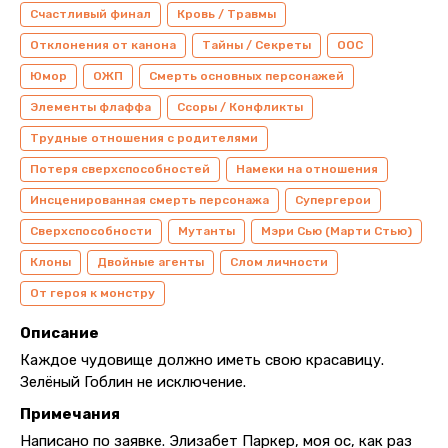
Счастливый финал
Кровь / Травмы
Отклонения от канона
Тайны / Секреты
ООС
Юмор
ОЖП
Смерть основных персонажей
Элементы флаффа
Ссоры / Конфликты
Трудные отношения с родителями
Потеря сверхспособностей
Намеки на отношения
Инсценированная смерть персонажа
Супергерои
Сверхспособности
Мутанты
Мэри Сью (Марти Стью)
Клоны
Двойные агенты
Слом личности
От героя к монстру
Описание
Каждое чудовище должно иметь свою красавицу.
Зелёный Гоблин не исключение.
Примечания
Написано по заявке. Элизабет Паркер, моя ос, как раз