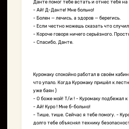
Данте помог тебе встать и отнес тебя на
- Ай! Д-Данте! Мне больно!
- Болен — лечись, а здоров — берегись.
- Если честно можешь сказать что случи
- Короче говоря ничего серьёзного. Прос
- Спасибо, Данте.
Куромаку спокойно работал в своём кабин
что упало. Когда Куромаку пришёл к лестн
уже баян )
- О боже мой! Т/и ! - Куромаку подбежал к
- Ай! Куро ! Мне б-больно!
- Тише, тише. Сейчас я тебе помогу. - Ку
долго тебе объяснял технику безопаснос