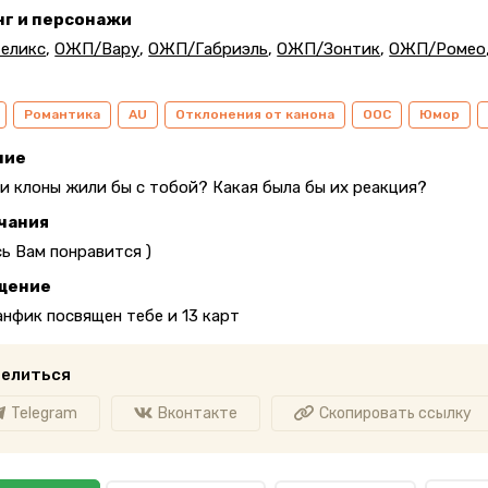
нг и персонажи
еликс
,
ОЖП/Вару
,
ОЖП/Габриэль
,
ОЖП/Зонтик
,
ОЖП/Ромео
Романтика
AU
Отклонения от канона
ООС
Юмор
ние
ли клоны жили бы с тобой? Какая была бы их реакция?
чания
ь Вам понравится )
щение
анфик посвящен тебе и 13 карт
елиться
Telegram
Вконтакте
Скопировать ссылку