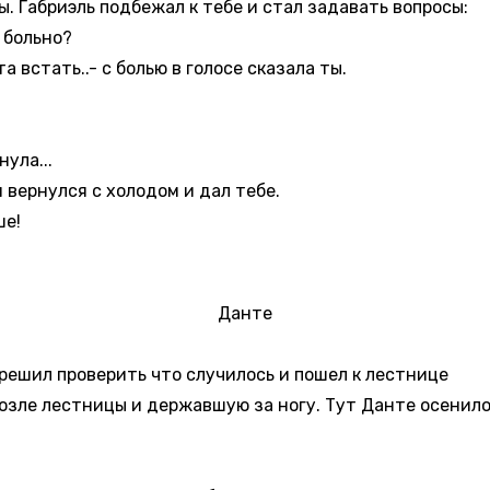
. Габриэль подбежал к тебе и стал задавать вопросы:
 больно?
а встать..- с болью в голосе сказала ты.
ула...
н вернулся с холодом и дал тебе.
ше!
Данте
 решил проверить что случилось и пошел к лестнице
возле лестницы и державшую за ногу. Тут Данте осенило