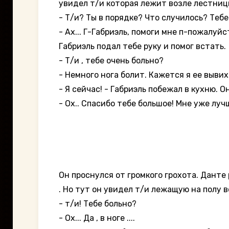
увидел т/и которая лежит возле лестницы
- Т/и? Ты в порядке? Что случилось? Тебе
- Ах... Г-Габриэль, помоги мне п-пожалуйст
Габриэль подал тебе руку и помог встать.
- Т/и , тебе очень больно?
- Немного нога болит. Кажется я ее вывихн
- Я сейчас! - Габриэль побежал в кухню. О
- Ох.. Спасибо тебе большое! Мне уже луч
Он проснулся от громкого грохота. Данте
. Но тут он увидел т/и лежащую на полу 
- т/и! Тебе больно?
- Ох... Да , в ноге ....