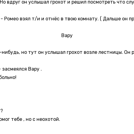
Но вдруг он услышал грохот и решил посмотреть что слу
 - Ромео взял т/и и отнёс в твою комнату. ( Дальше он п
Вару
-нибудь, но тут он услышал грохот возле лестницы. Он 
- засмеялся Вару .
больно!
а?
омог тебе , но с неохотой.