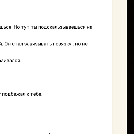
ишься. Но тут ты подскальзываешься на
. Он стал завязывать повязку , но не
раивался.
у подбежал к тебе.