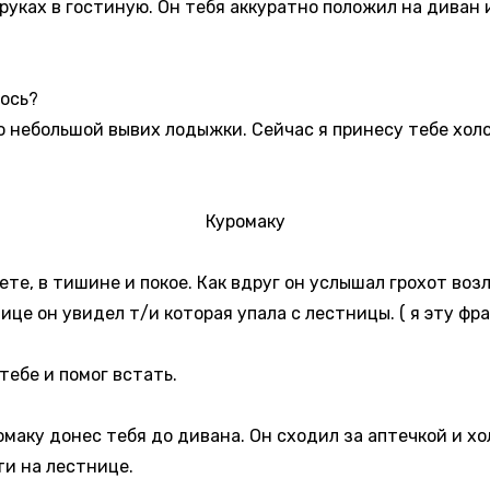
 руках в гостиную. Он тебя аккуратно положил на диван 
лось?
то небольшой вывих лодыжки. Сейчас я принесу тебе хол
Куромаку
ете, в тишине и покое. Как вдруг он услышал грохот во
ице он увидел т/и которая упала с лестницы. ( я эту фр
 тебе и помог встать.
ромаку донес тебя до дивана. Он сходил за аптечкой и хо
ти на лестнице.