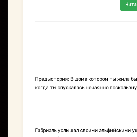
Чита
Предыстория: В доме котором ты жила был
когда ты спускалась нечаянно поскользну
Габриэль услышал своими эльфийскими уш