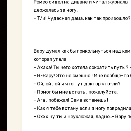
Ромео сидел на диване и читал журналы. 
держалась за ногу.
- Т/и! Чудесная дама, как так произошло?
Вару думал как бы прикольнуться над кем
которая упала.
- Ахаха! Ты чего хотела сократить путь ? 
- В-Вару! Это не смешно ! Мне вообще-то 
- Ой, ой , ой я что тут доктор что-ли?
- Помог бы мне встать , пожалуйста.
- Ага , побежал! Сама встанешь !
- Как я тебе встану если я ногу повредил
- Оххх ну ты и неуклюжая, ладно..- Вару п