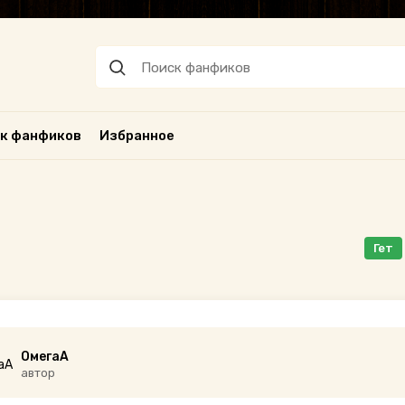
к фанфиков
Избранное
Гет
ОмегаА
автор