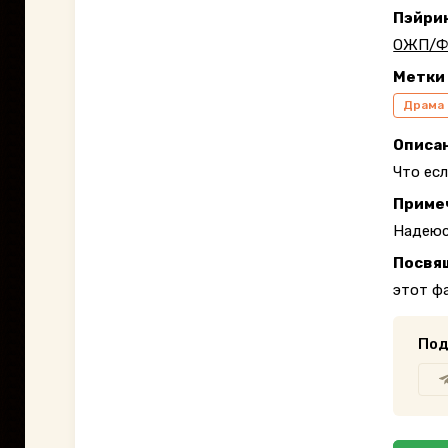
Пэйри
ОЖП/Ф
Метки
Драма
Описа
Что ес
Приме
Надеюс
Посвя
этот ф
Под