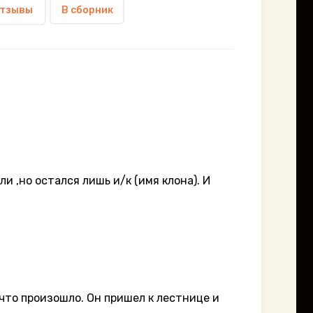
тзывы
В сборник
 ,но остался лишь и/к (имя клона). И
что произошло. Он пришел к лестнице и