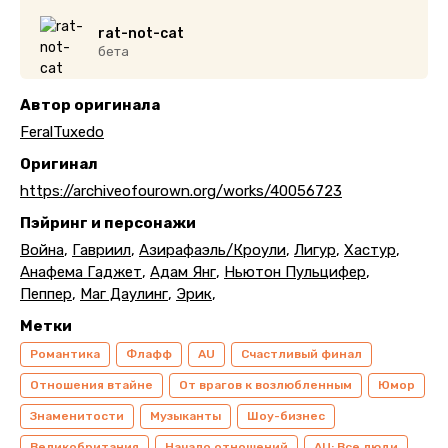
rat-not-cat
бета
Автор оригинала
FeralTuxedo
Оригинал
https://archiveofourown.org/works/40056723
Пэйринг и персонажи
Война
,
Гавриил
,
Азирафаэль/Кроули
,
Лигур
,
Хастур
,
Анафема Гаджет
,
Адам Янг
,
Ньютон Пульцифер
,
Пеппер
,
Маг Даулинг
,
Эрик
,
Метки
Романтика
Флафф
AU
Счастливый финал
Отношения втайне
От врагов к возлюбленным
Юмор
Знаменитости
Музыканты
Шоу-бизнес
Великобритания
Начало отношений
AU: Все люди