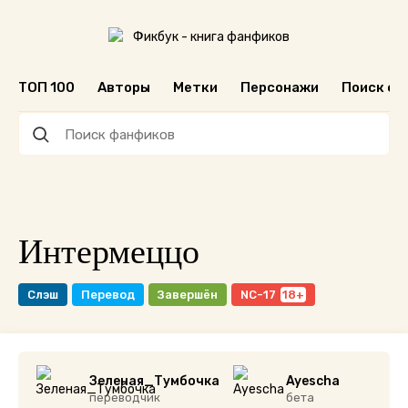
ТОП 100
Авторы
Метки
Персонажи
Поиск ф
Интермеццо
Слэш
Перевод
Завершён
NC-17
Зеленая_Тумбочка
Ayescha
переводчик
бета